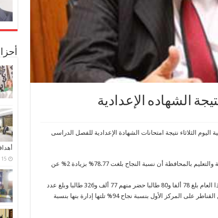
أحزا
تيجة الشهاده الإعدادية
 اليوم الثلاثاء نتيجة امتحانات الشهادة الإعدادية للفصل الدراسى
أهدا
15 فبراير، 2024
وقالت ألفت عبد الرحيم فرغلى وكيل وزارة التربية والتعليم بالمحافظة أن نسبة النجاح بلغت 78.77% بزيادة 2% عن
وأضافت أن عدد المتقدمين للشهادة الإعدادية لهذا العام بلغ 78 ألفا و80 طالبا حضر منهم 77 ألف و326 طالبا وبلغ عدد
الناجحين 60 ألف و909 طالبا، وحصلت إدارة شبين القناطر على المركز الأول بنسبة نجاح 94% تلتها إدارة بنها بنسبة