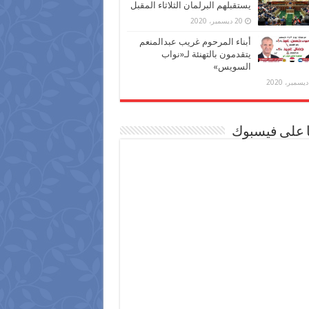
يستقبلهم البرلمان الثلاثاء المقبل
20 ديسمبر، 2020
أبناء المرحوم غريب عبدالمنعم
يتقدمون بالتهنئة لـ«نواب
السويس»
ا على فيسبوك