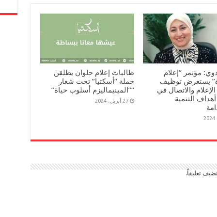
بدوي: مؤتمر “إعلام
طالبات إعلام حلوان يطلقن
ة” يستعرض توظيف
حملة “أسكتيا” تحت شعار
الإعلام والاتصال في
“”المينيماليزم أسلوب حياة”
هداف التنمية
27 أبريل، 2024
امة
ضيف تعليقاً.