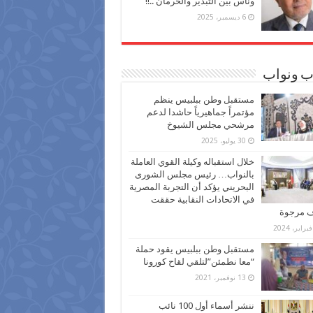
وناس بين التبذير والحرمان ..!!
6 ديسمبر، 2025
ب ونواب
مستقبل وطن ببلبيس ينظم
مؤتمراً جماهيرياً حاشدا لدعم
مرشحي مجلس الشيوخ
30 يوليو، 2025
خلال استقباله وكيلة القوي العاملة
بالنواب… رئيس مجلس الشورى
البحريني يؤكد أن التجربة المصرية
في الاتحادات النقابية حققت
ف مرجوة
مستقبل وطن ببلبيس يقود حملة
“معا نطمئن”لتلقي لقاح كورونا
13 نوفمبر، 2021
ننشر أسماء أول 100 نائب