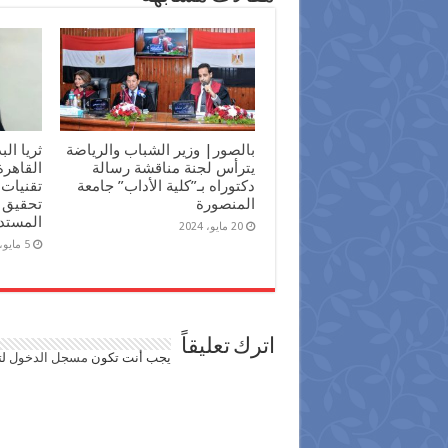
بالصور| وزير الشباب والرياضة
ثريا ال
يترأس لجنة مناقشة رسالة
القاهر
دكتوراه بـ”كلية الأداب” جامعة
تقنيات 
المنصورة
تحقيق أ
المستد
20 مايو، 2024
5 مايو، 2024
اترك تعليقاً
يجب أنت تكون
مسجل الدخول
لت