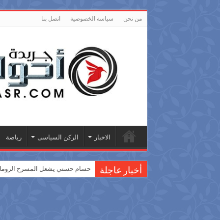
من نحن
سياسة الخصوصية
اتصل بنا
الاخبار
الركن السياسى
رياضة
حسام حسني يشعل المسرح الروماني
أخبار عاجلة