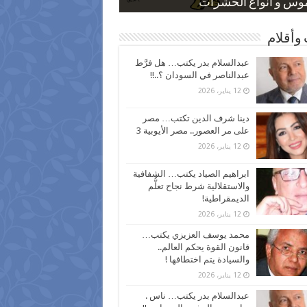
 كاركاتيرية
 كاركاتيرية
موس و أنواع الحشرات
ظفين بعد ارتفاع الأسعار
اع نسبة الطلاق في مصر
وأقلام
عبدالسلام بدر يكتب… هل فرَّط
عبدالناصر في السودان ؟..!!
12 يناير، 2026
دينا شرف الدين تكتب… مصر
على مر العصور.. مصر الأيوبية 3
12 يناير، 2026
ابراهيم الصياد يكتب… الشفافية
والاستقلالية شرط نجاح تعلُّم
الديمقراطية!
12 يناير، 2026
محمد يوسف العزيزي يكتب…
قانون القوة يحكم العالم..
والسيادة يتم اختطافها !
12 يناير، 2026
عبدالسلام بدر يكتب… ناس .