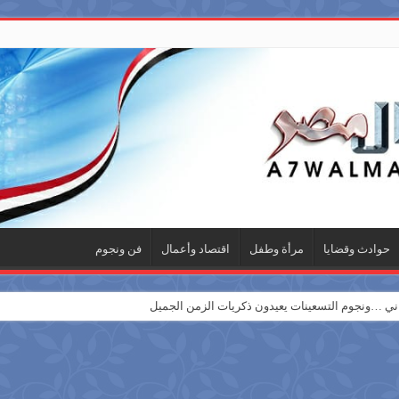
حوادث وقضايا
مرأة وطفل
اقتصاد وأعمال
فن ونجوم
 …ونجوم التسعينات يعيدون ذكريات الزمن الجميل