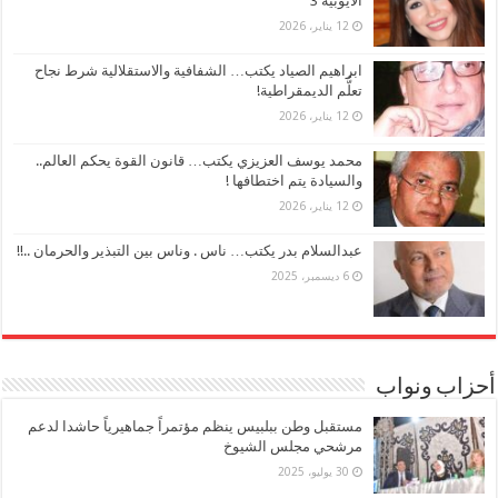
الأيوبية 3
12 يناير، 2026
ابراهيم الصياد يكتب… الشفافية والاستقلالية شرط نجاح
تعلُّم الديمقراطية!
12 يناير، 2026
محمد يوسف العزيزي يكتب… قانون القوة يحكم العالم..
والسيادة يتم اختطافها !
12 يناير، 2026
عبدالسلام بدر يكتب… ناس . وناس بين التبذير والحرمان ..!!
6 ديسمبر، 2025
أحزاب ونواب
مستقبل وطن ببلبيس ينظم مؤتمراً جماهيرياً حاشدا لدعم
مرشحي مجلس الشيوخ
30 يوليو، 2025