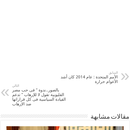
السابق
الأمم المتحدة : عام 2014 كان أشد
الأعوام حرارة
التالي
بالصور..ندوة ” فى حب مصر
القليوبية تقول لا للإرهاب ” تدعم
القيادة السياسية فى كل قراراتها
ضد الإرهاب
مقالات مشابهة