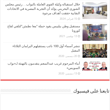
خلال استقباله وكيلة القوي العاملة بالنواب… رئيس مجلس
الشورى البحريني يؤكد أن التجربة المصرية في الاتحادات
النقابية حققت أهداف مرجوة
15 فبراير، 2024
مستقبل وطن ببلبيس يقود حملة “معا نطمئن”لتلقي لقاح
كورونا
13 نوفمبر، 2021
ننشر أسماء أول 100 نائب يستقبلهم البرلمان الثلاثاء
المقبل
20 ديسمبر، 2020
أبناء المرحوم غريب عبدالمنعم يتقدمون بالتهنئة لـ«نواب
السويس»
13 ديسمبر، 2020
تابعنا على فيسبوك