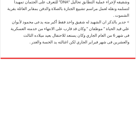
وشقيقه لإجراء عملية التطابق تحاليل “DNA” للتعرف على الجثمان تمهيداً
لتسلمه ونقله لعمل مراسم تشييع الجنازة بالصلاة والدفن بمقابر العائلة بقرية
الشموت .
> جدير بالذكر ان الشهيد له شقيق واحد فقط أكبر منه يدعى محمود لأبوان
علي قيد الحياة ” موظفان ” وكان قد قارب على الانتهاء من خدمته العسكرية
فى شهر 6 من العام الجاري وكان يستعد للاحتفال بعيد ميلاده الثالث
والعشرين فى شهر فبراير الجاري لكن اغتالته يد الخسة والغدر .