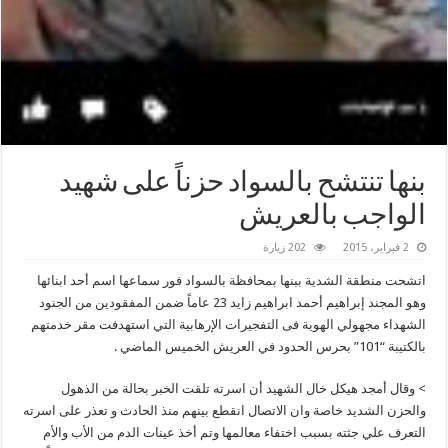
بنها تنتشح بالسواد حزناً على شهيد
الواجب بالعريش
2 فبراير، 2015
202 زيارة
اتشحت منطقة الشدية ببنها بمحافظة بالسواد فور سماعها اسم أحد ابنائها
وهو المجند إبراهيم أحمد ابراهيم زايد 23 عاماً ضمن المفقودين من الجنود
الشهداء مجهولي الهوية فى التفجيرات الإرهابية التي استهدفت مقر خدمتهم
بالكتيبة “101” بحرس الحدود في العريش الخميس الماضي .
> وقال أمجد هيكل خال الشهيد أن اسرته تلقت الخبر بحالة من الذهول
والحزن الشديد خاصة وان الاتصال انقطع بينهم منذ الحادث و تعذر على اسرته
التعرف علي جثته بسبب اختفاء معالمها وتم أخذ عينات الدم من الأب والأم