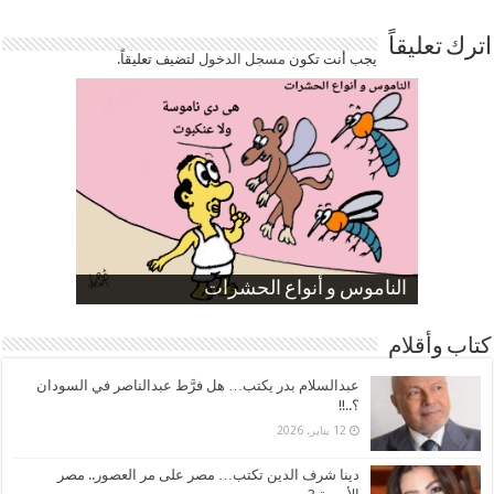
اترك تعليقاً
يجب أنت تكون
مسجل الدخول
لتضيف تعليقاً.
صورة كاركاتيرية
صورة كاركاتيرية
الناموس و أنواع الحشرات
الموظفين بعد ارتفاع الأسعار
ارتفاع نسبة الطلاق في مصر
كتاب وأقلام
عبدالسلام بدر يكتب… هل فرَّط عبدالناصر في السودان
؟..!!
12 يناير، 2026
دينا شرف الدين تكتب… مصر على مر العصور.. مصر