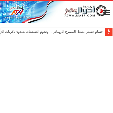
حسام حسني يشعل المسرح الروماني …ونجوم التسعينات يعيدون ذكريات الزم