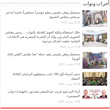
أحزاب ونواب
مستقبل وطن ببلبيس ينظم مؤتمراً جماهيرياً حاشدا لدعم
مرشحي مجلس الشيوخ
30 يوليو، 2025
خلال استقباله وكيلة القوي العاملة بالنواب… رئيس مجلس
الشورى البحريني يؤكد أن التجربة المصرية في الاتحادات
النقابية حققت أهداف مرجوة
15 فبراير، 2024
مستقبل وطن ببلبيس يقود حملة “معا نطمئن”لتلقي لقاح
كورونا
13 نوفمبر، 2021
ننشر أسماء أول 100 نائب يستقبلهم البرلمان الثلاثاء
المقبل
20 ديسمبر، 2020
أبناء المرحوم غريب عبدالمنعم يتقدمون بالتهنئة لـ«نواب
السويس»
13 ديسمبر، 2020