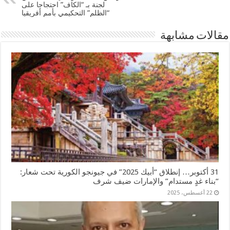
لجنة بـ “الكاف” احتجاجا على
“الظلم” التحكيمي بأمم أفريقيا
مقالات مشابهة
31 أكتوبر… إنطلاق “أبيك 2025” في جيونجو الكورية تحت شعار:
“بناء غدٍ مستدام” والإمارات ضيف شرف
22 أغسطس، 2025