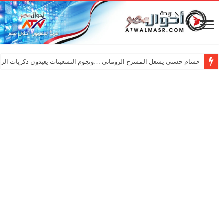
حسام حسني يشعل المسرح الروماني …ونجوم التسعينات يعيدون ذكريات الزم