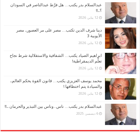
عبدالسلام بدر يكتب… هل فرَّط عبدالناصر في السودان
؟..!!
12 يناير، 2026
دينا شرف الدين تكتب… مصر على مر العصور.. مصر
الأيوبية 3
12 يناير، 2026
ابراهيم الصياد يكتب… الشفافية والاستقلالية شرط نجاح
تعلُّم الديمقراطية!
12 يناير، 2026
محمد يوسف العزيزي يكتب… قانون القوة يحكم العالم..
والسيادة يتم اختطافها !
12 يناير، 2026
عبدالسلام بدر يكتب… ناس . وناس بين التبذير والحرمان ..!!
6 ديسمبر، 2025