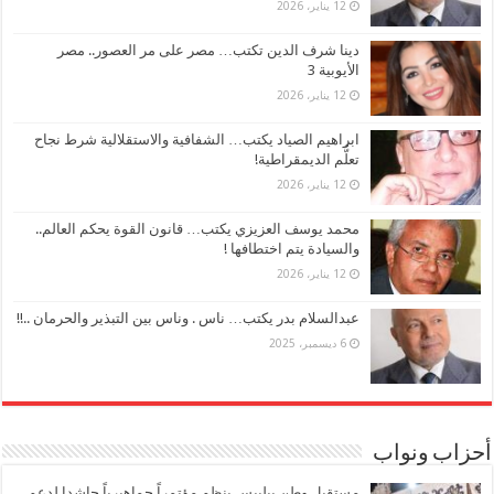
12 يناير، 2026
دينا شرف الدين تكتب… مصر على مر العصور.. مصر
الأيوبية 3
12 يناير، 2026
ابراهيم الصياد يكتب… الشفافية والاستقلالية شرط نجاح
تعلُّم الديمقراطية!
12 يناير، 2026
محمد يوسف العزيزي يكتب… قانون القوة يحكم العالم..
والسيادة يتم اختطافها !
12 يناير، 2026
عبدالسلام بدر يكتب… ناس . وناس بين التبذير والحرمان ..!!
6 ديسمبر، 2025
أحزاب ونواب
مستقبل وطن ببلبيس ينظم مؤتمراً جماهيرياً حاشدا لدعم