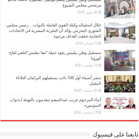
مرشحي مجلس الشيوخ
30 يوليو، 2025
خلال استقباله وكيلة القوي العاملة بالنواب… رئيس مجلس
الشورى البحريني يؤكد أن التجربة المصرية في الاتحادات
النقابية حققت أهداف مرجوة
15 فبراير، 2024
مستقبل وطن ببلبيس يقود حملة “معا نطمئن”لتلقي لقاح
كورونا
13 نوفمبر، 2021
ننشر أسماء أول 100 نائب يستقبلهم البرلمان الثلاثاء
المقبل
20 ديسمبر، 2020
أبناء المرحوم غريب عبدالمنعم يتقدمون بالتهنئة لـ«نواب
السويس»
13 ديسمبر، 2020
تابعنا على فيسبوك