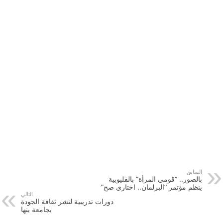
السابق
بالصور.. “قومي المرأة” بالقليوبية
ينظم مؤتمر “البرلمان.. اختاري صح”
التالي
دورات تدريبية لنشر ثقافة الجودة
بجامعة بنها