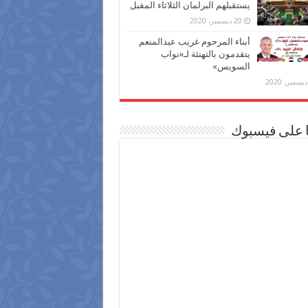
يستقبلهم البرلمان الثلاثاء المقبل
20 ديسمبر، 2020
أبناء المرحوم غريب عبدالمنعم
يتقدمون بالتهنئة لـ«نواب
السويس»
ا على فيسبوك