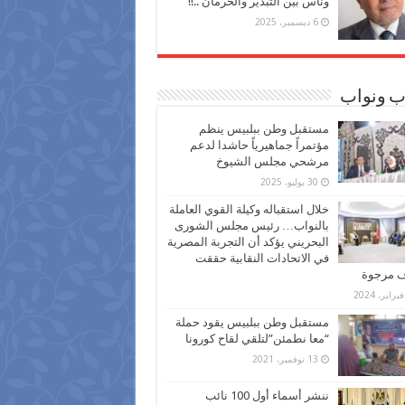
وناس بين التبذير والحرمان ..!!
6 ديسمبر، 2025
ب ونواب
مستقبل وطن ببلبيس ينظم
مؤتمراً جماهيرياً حاشدا لدعم
مرشحي مجلس الشيوخ
30 يوليو، 2025
خلال استقباله وكيلة القوي العاملة
بالنواب… رئيس مجلس الشورى
البحريني يؤكد أن التجربة المصرية
في الاتحادات النقابية حققت
ف مرجوة
مستقبل وطن ببلبيس يقود حملة
“معا نطمئن”لتلقي لقاح كورونا
13 نوفمبر، 2021
ننشر أسماء أول 100 نائب