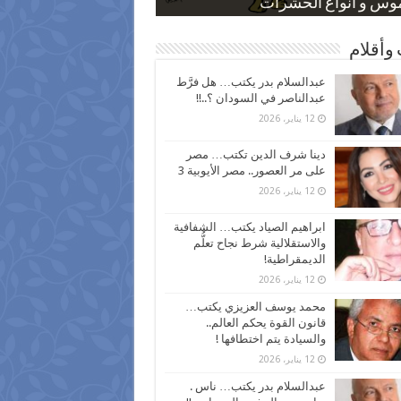
 كاركاتيرية
 كاركاتيرية
موس و أنواع الحشرات
ظفين بعد ارتفاع الأسعار
اع نسبة الطلاق في مصر
وأقلام
عبدالسلام بدر يكتب… هل فرَّط
عبدالناصر في السودان ؟..!!
12 يناير، 2026
دينا شرف الدين تكتب… مصر
على مر العصور.. مصر الأيوبية 3
12 يناير، 2026
ابراهيم الصياد يكتب… الشفافية
والاستقلالية شرط نجاح تعلُّم
الديمقراطية!
12 يناير، 2026
محمد يوسف العزيزي يكتب…
قانون القوة يحكم العالم..
والسيادة يتم اختطافها !
12 يناير، 2026
عبدالسلام بدر يكتب… ناس .