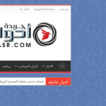
من نحن
سياسة الخصوصية
اتصل بنا
الاخبار
الركن السياسى
رياضة
حسام حسني يشعل المسرح الروماني
أخبار عاجلة