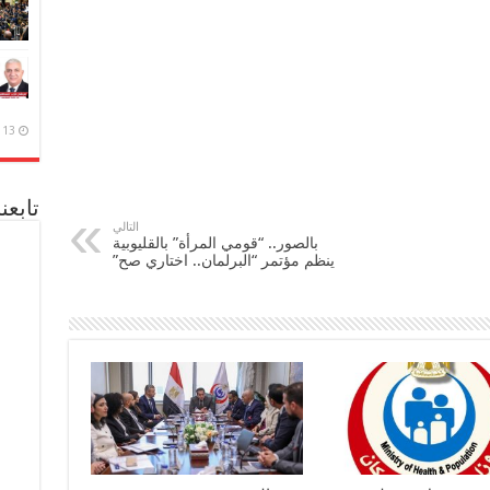
13 ديسمبر، 2020
تابعن
التالي
بالصور.. “قومي المرأة” بالقليوبية
ينظم مؤتمر “البرلمان.. اختاري صح”