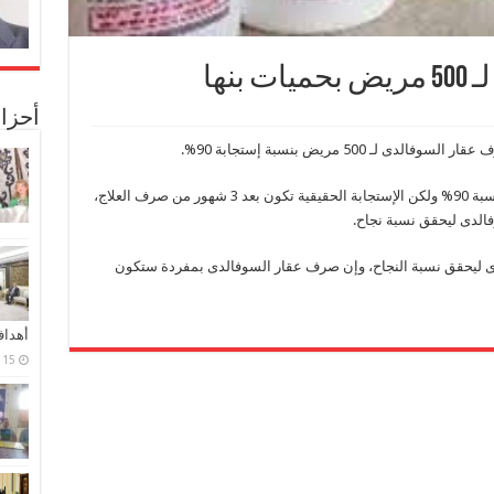
نها
أحزا
ـ 500 مريض بنسبة إستجابة 90%.
وأضاف التحقيق المبدئى أظهر إستجابة سريعة بنسبة 90% ولكن الإستجابة الحقيقية تكون بعد 3 شهور من صرف العلاج،
الدى ليحقق نسبة نجاح.
لدى ليحقق نسبة النجاح، وإن صرف عقار السوفالدى بمفردة ستكون
أهدا
15 فبراير، 2024