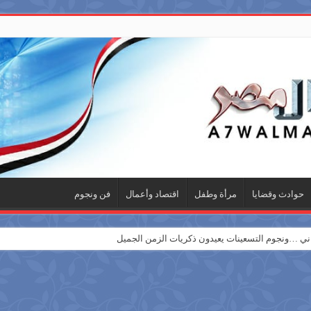
حوادث وقضايا
مرأة وطفل
اقتصاد وأعمال
فن ونجوم
 …ونجوم التسعينات يعيدون ذكريات الزمن الجميل