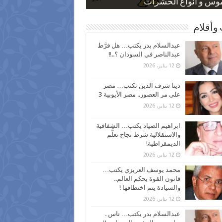
 كاركاتيرية
 كاركاتيرية
موس و أنواع الحشرات
ظفين بعد ارتفاع الأسعار
اع نسبة الطلاق في مصر
وأقلام
عبدالسلام بدر يكتب… هل فرَّط
عبدالناصر في السودان ؟..!!
12 يناير، 2026
دينا شرف الدين تكتب… مصر
على مر العصور.. مصر الأيوبية 3
12 يناير، 2026
ابراهيم الصياد يكتب… الشفافية
والاستقلالية شرط نجاح تعلُّم
الديمقراطية!
12 يناير، 2026
محمد يوسف العزيزي يكتب…
قانون القوة يحكم العالم..
والسيادة يتم اختطافها !
12 يناير، 2026
عبدالسلام بدر يكتب… ناس .