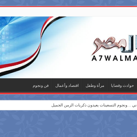
حوادث وقضايا
مرأة وطفل
اقتصاد وأعمال
فن ونجوم
 …ونجوم التسعينات يعيدون ذكريات الزمن الجميل