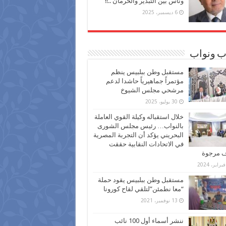
وناس بين التبذير والحرمان ..!!
6 ديسمبر، 2025
ب ونواب
مستقبل وطن ببلبيس ينظم
مؤتمراً جماهيرياً حاشدا لدعم
مرشحي مجلس الشيوخ
30 يوليو، 2025
خلال استقباله وكيلة القوي العاملة
بالنواب… رئيس مجلس الشورى
البحريني يؤكد أن التجربة المصرية
في الاتحادات النقابية حققت
ف مرجوة
مستقبل وطن ببلبيس يقود حملة
“معا نطمئن”لتلقي لقاح كورونا
13 نوفمبر، 2021
ننشر أسماء أول 100 نائب