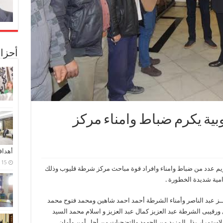
أحزا
يوبية يكرم ضباط وامناء مركز
أهدا
15 فبراير، 2024
كريم عدد من ضباط وامناء وافراد قوة مباحث مركز شرطة قليوب وذلك
امية شديدة الخطورة .
تــز عبد الناصر وأمناء الشرطة أحمد احمد شاهين ومحمد فتوح محمد
قيبى الشرطة عبد العزيز كمال عبد العزيز و اسلام محمد السيد
 لاستمرار بذل المزيد من الجهود والتضحيات من أجل أمن وأمان