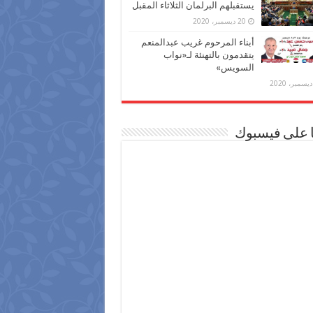
يستقبلهم البرلمان الثلاثاء المقبل
20 ديسمبر، 2020
أبناء المرحوم غريب عبدالمنعم
يتقدمون بالتهنئة لـ«نواب
السويس»
ا على فيسبوك