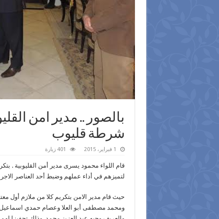
بالصور .. مدير امن القل
شرطة قليوب
1 فبراير، 2015
401 زيارة
قام اللواء محمود يسرى مدير أمن القليوبية . بت
لتميزهم في أداء عملهم وضبط أحد العناصر الاجر
حيث قام مدير الامن بتكريم كلا من ملازم أول مع
ومحمد مصطفى أبو العلا وعصام حمدي اسماعيل ور
والعريف وجيه عبد العزيز محمد. وذلك تحفيزا لهم