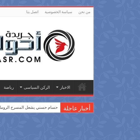
من نحن
سياسة الخصوصية
اتصل بنا
الاخبار
الركن السياسى
رياضة
حسام حسني يشعل المسرح الروماني
أخبار عاجلة