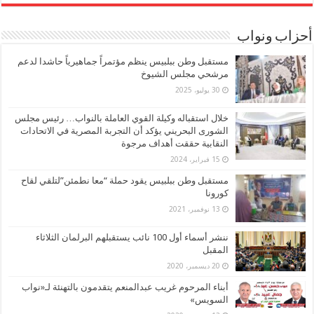
أحزاب ونواب
مستقبل وطن ببلبيس ينظم مؤتمراً جماهيرياً حاشدا لدعم
مرشحي مجلس الشيوخ
30 يوليو، 2025
خلال استقباله وكيلة القوي العاملة بالنواب… رئيس مجلس
الشورى البحريني يؤكد أن التجربة المصرية في الاتحادات
النقابية حققت أهداف مرجوة
15 فبراير، 2024
مستقبل وطن ببلبيس يقود حملة “معا نطمئن”لتلقي لقاح
كورونا
13 نوفمبر، 2021
ننشر أسماء أول 100 نائب يستقبلهم البرلمان الثلاثاء
المقبل
20 ديسمبر، 2020
أبناء المرحوم غريب عبدالمنعم يتقدمون بالتهنئة لـ«نواب
السويس»