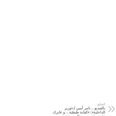
السابق
بالفيديو .. تامر أمين لـ«وزير
الداخلية»: «كفاية طبطبة .. و عايزك