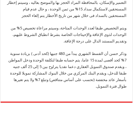
التعمير والإسكان، بالمحافظة المراد الحجز بها والموضح بعاليه ، وسيتم إخطار
المستحقين لاستكمال سداد 15% من ثمن الوحدة ، و حال عدم قيام
المستحقين بالسداد فى خلال شهر من تاريخ الأخطار يتم إلغاء الحجز
ويتم التخصيص طبقا لعدد الوحدات المتاحة، وسيتم مراعاة تخصيص 5% من
الوحدات لذوى الإعاقة والإحيتاجات الخاصة بشرط انطباق الشروط عليهم،
وتقديم المستند الدال على درجة الإعاقة.
وذكر حسن أن القسط الشهري يبدأ من 480 جنيها (كحد أدنى ) بزيادة سنوية
7% كحد أقصى لمدة 15 عاما، يتم حسابه طبقا لتكلفة الوحدة ودخل المواطن
، ويقدم صندوق التمويل العقاري دعما نقديا يتراوح بين 5 إلى 25 ألف جنيه
طبقا للدخل، ويقدم البنك المركزي من خلال البنوك المشاركة تمويلا للوحدة
بأسعار عائد مخفضة (تحسب على أساس متناقص) وتبلغ 7% ولا يتم تغيرها
طوال فترة التمويل.