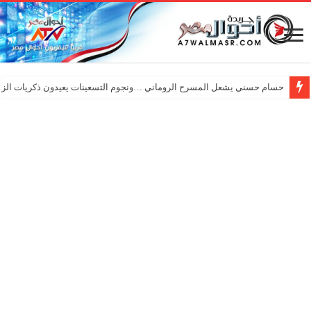
حسام حسني يشعل المسرح الروماني …ونجوم التسعينات يعيدون ذكريات الزم