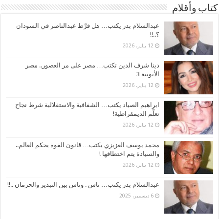
كتاب وأقلام
عبدالسلام بدر يكتب… هل فرَّط عبدالناصر في السودان
؟..!!
12 يناير، 2026
دينا شرف الدين تكتب… مصر على مر العصور.. مصر
الأيوبية 3
12 يناير، 2026
ابراهيم الصياد يكتب… الشفافية والاستقلالية شرط نجاح
تعلُّم الديمقراطية!
12 يناير، 2026
محمد يوسف العزيزي يكتب… قانون القوة يحكم العالم..
والسيادة يتم اختطافها !
12 يناير، 2026
عبدالسلام بدر يكتب… ناس . وناس بين التبذير والحرمان ..!!
6 ديسمبر، 2025