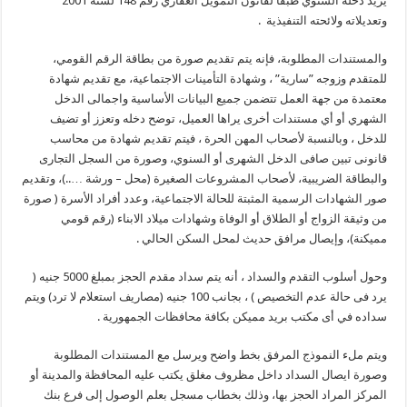
يزيد دخله السنوي طبقا لقانون التمويل العقاري رقم 148 لسنة 2001
وتعديلاته ولائحته التنفيذية .
والمستندات المطلوبة، فإنه يتم تقديم صورة من بطاقة الرقم القومي،
للمتقدم وزوجه ”سارية” ، وشهادة التأمينات الاجتماعية، مع تقديم شهادة
معتمدة من جهة العمل تتضمن جميع البيانات الأساسية واجمالى الدخل
الشهري أو أي مستندات أخرى يراها العميل، توضح دخله وتعزز أو تضيف
للدخل ، وبالنسبة لأصحاب المهن الحرة ، فيتم تقديم شهادة من محاسب
قانونى تبين صافى الدخل الشهرى أو السنوي، وصورة من السجل التجارى
والبطاقة الضريبية، لأصحاب المشروعات الصغيرة (محل – ورشة …..)، وتقديم
صور الشهادات الرسمية المثبتة للحالة الاجتماعية، وعدد أفراد الأسرة ( صورة
من وثيقة الزواج أو الطلاق أو الوفاة وشهادات ميلاد الابناء (رقم قومي
مميكنة)، وإيصال مرافق حديث لمحل السكن الحالي .
وحول أسلوب التقدم والسداد ، أنه يتم سداد مقدم الحجز بمبلغ 5000 جنيه (
يرد فى حالة عدم التخصيص ) ، بجانب 100 جنيه (مصاريف استعلام لا ترد) ويتم
سداده في أى مكتب بريد مميكن بكافة محافظات الجمهورية .
ويتم ملء النموذج المرفق بخط واضح ويرسل مع المستندات المطلوبة
وصورة ايصال السداد داخل مظروف مغلق يكتب عليه المحافظة والمدينة أو
المركز المراد الحجز بها، وذلك بخطاب مسجل بعلم الوصول إلى فرع بنك