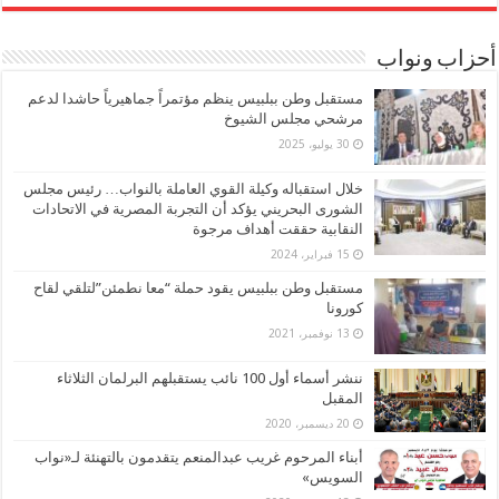
أحزاب ونواب
مستقبل وطن ببلبيس ينظم مؤتمراً جماهيرياً حاشدا لدعم
مرشحي مجلس الشيوخ
30 يوليو، 2025
خلال استقباله وكيلة القوي العاملة بالنواب… رئيس مجلس
الشورى البحريني يؤكد أن التجربة المصرية في الاتحادات
النقابية حققت أهداف مرجوة
15 فبراير، 2024
مستقبل وطن ببلبيس يقود حملة “معا نطمئن”لتلقي لقاح
كورونا
13 نوفمبر، 2021
ننشر أسماء أول 100 نائب يستقبلهم البرلمان الثلاثاء
المقبل
20 ديسمبر، 2020
أبناء المرحوم غريب عبدالمنعم يتقدمون بالتهنئة لـ«نواب
السويس»