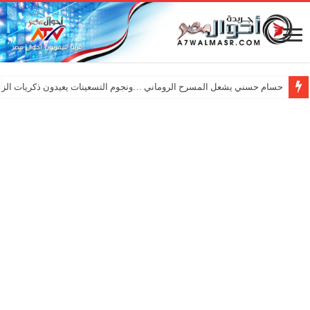
حسام حسني يشعل المسرح الروماني …ونجوم التسعينات يعيدون ذكريات الزم