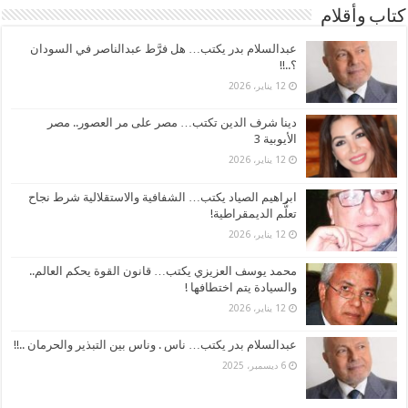
كتاب وأقلام
عبدالسلام بدر يكتب… هل فرَّط عبدالناصر في السودان
؟..!!
12 يناير، 2026
دينا شرف الدين تكتب… مصر على مر العصور.. مصر
الأيوبية 3
12 يناير، 2026
ابراهيم الصياد يكتب… الشفافية والاستقلالية شرط نجاح
تعلُّم الديمقراطية!
12 يناير، 2026
محمد يوسف العزيزي يكتب… قانون القوة يحكم العالم..
والسيادة يتم اختطافها !
12 يناير، 2026
عبدالسلام بدر يكتب… ناس . وناس بين التبذير والحرمان ..!!
6 ديسمبر، 2025