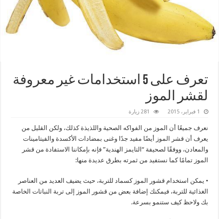
تعرف على 5 استخدامات غير معروفة
لقشر الموز
1 فبراير، 2015
281 زيارة
نعرف جميعًا أن الموز من الفواكه الصحية واللذيذة كذلك، ولكن القليل من
يعرف أن قشر الموز أيضًا مفيد جدًا وغنى بمضادات الأكسدة والفيتامينات
والمعادن، ووفقًا لصحيفة “التايمز الهندية” فإنه بإمكاننا الاستفادة من قشر
الموز تمامًا كما نستفيد من ثمرته بطرق عديدة منها:
• يمكن استخدام قشور الموز كسماد للتربة، حيث يضيف العديد من العناصر
الغذائية للتربة، فيمكنك إضافة بعض من قشور الموز إلى تربة النباتات الخاصة
بك ولاحظ كيف ستنمو بسرعة.