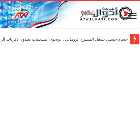
حسام حسني يشعل المسرح الروماني …ونجوم التسعينات يعيدون ذكريات الزم