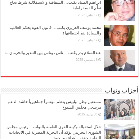
ابراهيم الصياد يكتب… الشفافية والاستقلالية شرط نجاح
تعلُّم الديمقراطية!
12 يناير، 2026
محمد يوسف العزيزي يكتب… قانون القوة يحكم العالم..
والسيادة يتم اختطافها !
12 يناير، 2026
عبدالسلام بدر يكتب… ناس . وناس بين التبذير والحرمان ..!!
6 ديسمبر، 2025
أحزاب ونواب
مستقبل وطن ببلبيس ينظم مؤتمراً جماهيرياً حاشدا لدعم
مرشحي مجلس الشيوخ
30 يوليو، 2025
خلال استقباله وكيلة القوي العاملة بالنواب… رئيس مجلس
الشورى البحريني يؤكد أن التجربة المصرية في الاتحادات
النقابية حققت أهداف مرجوة