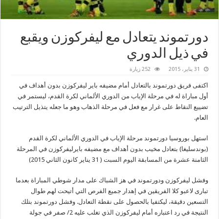
دورتموند يتعادل مع ليفركوزن ويقبع
في ذيل الدوري
31 يناير، 2015
252 زيارة
اكتفى فريق دورتموند بالتعادل أمام مضيفه باير ليفركوزن بدون أهداف في
أول مباراة له في مرحلة الإياب من الدوري الألماني لكرة القدم، ليستمر في
تضييع النقاط على غرار مع فعل في مرحلة الذهاب وهو ما جعله يتذيل الترتيب
العام.
استهل بوروسيا دورتموند مرحلة الإياب في الدوري الألماني لكرة القدم
(بوندسليغا) بتعادل مخيب بدون أهداف مع مضيفه بايرليفركوزن في المرحلة
الثامنة عشرة من المسابقة اليوم السبت ( 31 يناير كانون الثاني 2015)
وفشل ليفركوزن ودورتموند في هز الشباك على مدار شوطي المباراة بعدما
تبارى لاعبو كلا الفريقين في إهدار جميع الفرص التي أتيحت لهم طوال
التسعين دقيقة، ليكتفيا بالحصول على نقطة التعادل. وفشل دورتموند بتلك
النتيجة في رد اعتباره أمام ليفركوزن الذي تغلب عليه 2/ صفر في جولة