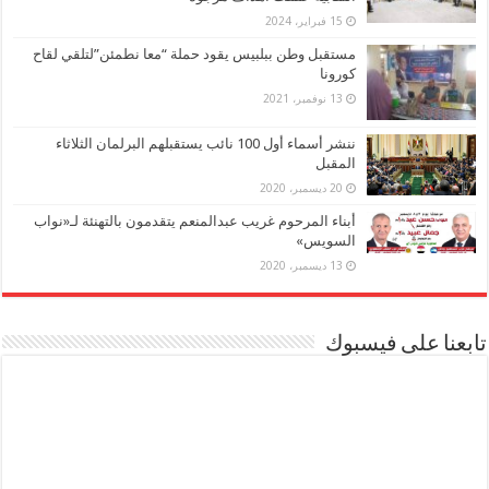
15 فبراير، 2024
مستقبل وطن ببلبيس يقود حملة “معا نطمئن”لتلقي لقاح
كورونا
13 نوفمبر، 2021
ننشر أسماء أول 100 نائب يستقبلهم البرلمان الثلاثاء
المقبل
20 ديسمبر، 2020
أبناء المرحوم غريب عبدالمنعم يتقدمون بالتهنئة لـ«نواب
السويس»
13 ديسمبر، 2020
تابعنا على فيسبوك