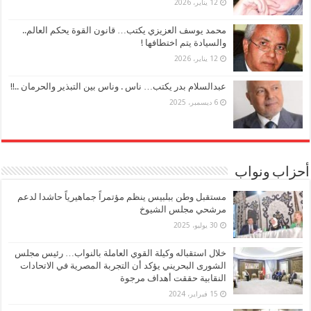
12 يناير، 2026
محمد يوسف العزيزي يكتب… قانون القوة يحكم العالم..
والسيادة يتم اختطافها !
12 يناير، 2026
عبدالسلام بدر يكتب… ناس . وناس بين التبذير والحرمان ..!!
6 ديسمبر، 2025
أحزاب ونواب
مستقبل وطن ببلبيس ينظم مؤتمراً جماهيرياً حاشدا لدعم
مرشحي مجلس الشيوخ
30 يوليو، 2025
خلال استقباله وكيلة القوي العاملة بالنواب… رئيس مجلس
الشورى البحريني يؤكد أن التجربة المصرية في الاتحادات
النقابية حققت أهداف مرجوة
15 فبراير، 2024