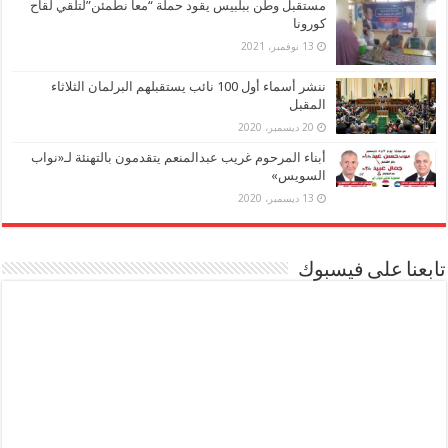
مستقبل وطن ببلبيس يقود حملة “معا نطمئن”لتلقي لقاح
كورونا
13 نوفمبر، 2021
ننشر أسماء أول 100 نائب يستقبلهم البرلمان الثلاثاء
المقبل
20 ديسمبر، 2020
أبناء المرحوم غريب عبدالمنعم يتقدمون بالتهنئة لـ«نواب
السويس»
13 ديسمبر، 2020
تابعنا على فيسبوك