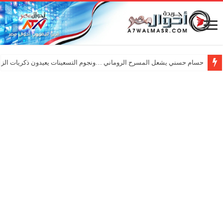
حسام حسني يشعل المسرح الروماني …ونجوم التسعينات يعيدون ذكريات الزم