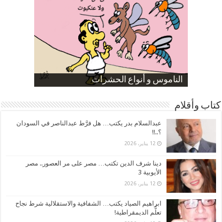
صورة كاركاتيرية
صورة كاركاتيرية
الناموس و أنواع الحشرات
الموظفين بعد ارتفاع الأسعار
ارتفاع نسبة الطلاق في مصر
كتاب وأقلام
عبدالسلام بدر يكتب… هل فرَّط عبدالناصر في السودان
؟..!!
12 يناير، 2026
دينا شرف الدين تكتب… مصر على مر العصور.. مصر
الأيوبية 3
12 يناير، 2026
ابراهيم الصياد يكتب… الشفافية والاستقلالية شرط نجاح
تعلُّم الديمقراطية!