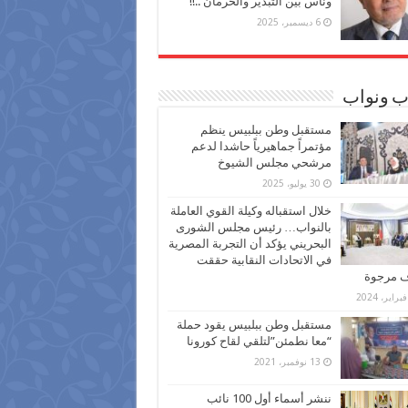
وناس بين التبذير والحرمان ..!!
6 ديسمبر، 2025
ب ونواب
مستقبل وطن ببلبيس ينظم
مؤتمراً جماهيرياً حاشدا لدعم
مرشحي مجلس الشيوخ
30 يوليو، 2025
خلال استقباله وكيلة القوي العاملة
بالنواب… رئيس مجلس الشورى
البحريني يؤكد أن التجربة المصرية
في الاتحادات النقابية حققت
ف مرجوة
مستقبل وطن ببلبيس يقود حملة
“معا نطمئن”لتلقي لقاح كورونا
13 نوفمبر، 2021
ننشر أسماء أول 100 نائب