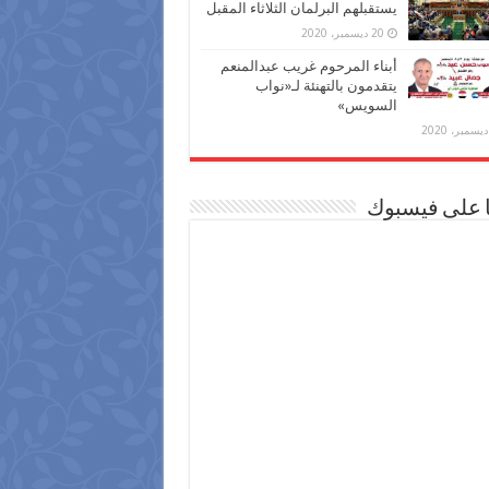
يستقبلهم البرلمان الثلاثاء المقبل
20 ديسمبر، 2020
أبناء المرحوم غريب عبدالمنعم
يتقدمون بالتهنئة لـ«نواب
السويس»
ا على فيسبوك