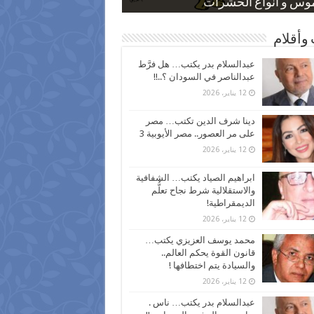
 كاركاتيرية
 كاركاتيرية
موس و أنواع الحشرات
ظفين بعد ارتفاع الأسعار
اع نسبة الطلاق في مصر
وأقلام
عبدالسلام بدر يكتب… هل فرَّط
عبدالناصر في السودان ؟..!!
12 يناير، 2026
دينا شرف الدين تكتب… مصر
على مر العصور.. مصر الأيوبية 3
12 يناير، 2026
ابراهيم الصياد يكتب… الشفافية
والاستقلالية شرط نجاح تعلُّم
الديمقراطية!
12 يناير، 2026
محمد يوسف العزيزي يكتب…
قانون القوة يحكم العالم..
والسيادة يتم اختطافها !
12 يناير، 2026
عبدالسلام بدر يكتب… ناس .