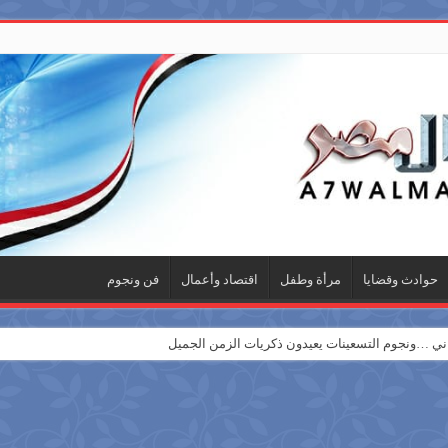
حوادث وقضايا
مرأة وطفل
اقتصاد وأعمال
فن ونجوم
 …ونجوم التسعينات يعيدون ذكريات الزمن الجميل