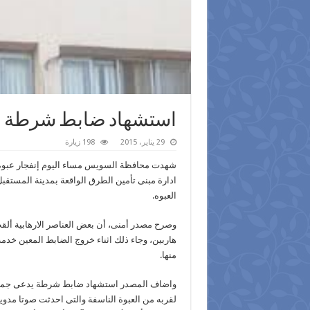
استشهاد ضابط شرطة اث
29 يناير، 2015
198 زيارة
شهدت محافظة السويس مساء اليوم إنفجار عبوة
ادارة مبنى تأمين الطرق الواقعة بمدينة المستقبل
العبوه.
وصرح مصدر أمنى، أن بعض العناصر الارهابية ألق
هاربين، وجاء ذلك اثناء خروج الضابط المعين خدمة
منها.
واضاف المصدر استشهاد ضابط شرطة يدعى جمال حا
لقربه من العبوة الناسفة والتى احدثت صوتا م