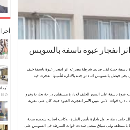
أحزا
ر انفجار عبوة ناسفة بالسويس
 ناسفة حيث لقى ضابط شرطة مصرعه اثر انفجار عبوة ناسفة خلف
 بحى فيصل بالسويس اثناء تواجدة بالادارة لتأمينها انفجرت فيه
أهدا
ت عبوة ناسفة على السور الخلف للادارة مستقلين دراجة بخارية وفروا
15 فبراير، 2024
 بادارة قوات الامن لتبين الامر انفجرت العبوه حيث كان على مقربة
مد ، ملازم اول بادارة تأمين الطرق، وكانت اصابته شديده نتيحة
دويا بالمنطقة وفى سياق متصل شددت قوات الشرطة فى السويس على