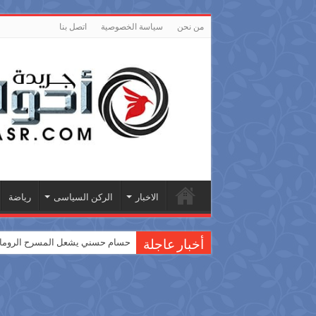
من نحن
سياسة الخصوصية
اتصل بنا
الاخبار
الركن السياسى
رياضة
حسام حسني يشعل المسرح الروماني
أخبار عاجلة