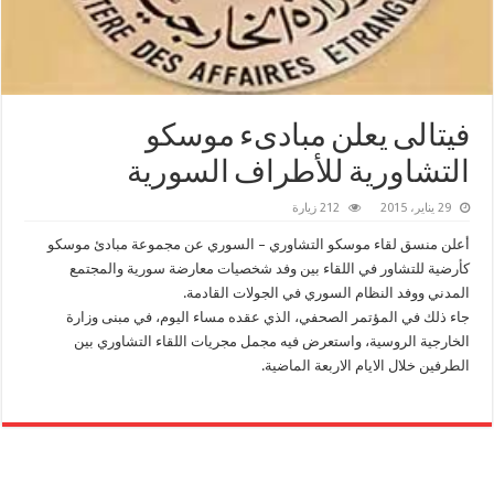
فيتالى يعلن مبادىء موسكو
التشاورية للأطراف السورية
29 يناير، 2015
212 زيارة
أعلن منسق لقاء ‫موسكو‬ التشاوري – السوري عن مجموعة مبادئ موسكو
كأرضية للتشاور في اللقاء بين وفد شخصيات معارضة سورية والمجتمع
المدني ووفد النظام السوري في الجولات القادمة.
جاء ذلك في المؤتمر الصحفي، الذي عقده مساء اليوم، في مبنى وزارة
الخارجية الروسية، واستعرض فيه مجمل مجريات اللقاء التشاوري بين
الطرفين خلال الايام الاربعة الماضية.