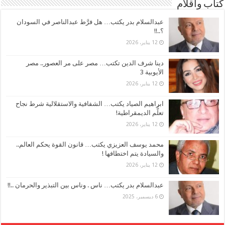
كتاب وأقلام
عبدالسلام بدر يكتب… هل فرَّط عبدالناصر في السودان
؟..!!
12 يناير، 2026
دينا شرف الدين تكتب… مصر على مر العصور.. مصر
الأيوبية 3
12 يناير، 2026
ابراهيم الصياد يكتب… الشفافية والاستقلالية شرط نجاح
تعلُّم الديمقراطية!
12 يناير، 2026
محمد يوسف العزيزي يكتب… قانون القوة يحكم العالم..
والسيادة يتم اختطافها !
12 يناير، 2026
عبدالسلام بدر يكتب… ناس . وناس بين التبذير والحرمان ..!!
6 ديسمبر، 2025