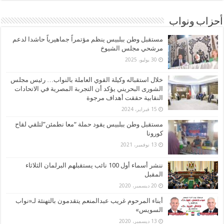
أحزاب ونواب
مستقبل وطن ببلبيس ينظم مؤتمراً جماهيرياً حاشدا لدعم
مرشحي مجلس الشيوخ
30 يوليو، 2025
خلال استقباله وكيلة القوي العاملة بالنواب… رئيس مجلس
الشورى البحريني يؤكد أن التجربة المصرية في الاتحادات
النقابية حققت أهداف مرجوة
15 فبراير، 2024
مستقبل وطن ببلبيس يقود حملة “معا نطمئن”لتلقي لقاح
كورونا
13 نوفمبر، 2021
ننشر أسماء أول 100 نائب يستقبلهم البرلمان الثلاثاء
المقبل
20 ديسمبر، 2020
أبناء المرحوم غريب عبدالمنعم يتقدمون بالتهنئة لـ«نواب
السويس»
13 ديسمبر، 2020