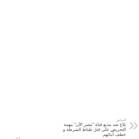
السابق
بلاغ ضد مذيع قناة “مصر الآن” بتهمة
التحريض على قتل ظباط الشرطة و
خطف أبنائهم
التالي