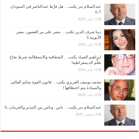
عبدالسلام بدر يكتب… هل فرَّط عبدالناصر في السودان
؟..!!
12 يناير، 2026
دينا شرف الدين تكتب… مصر على مر العصور.. مصر
الأيوبية 3
12 يناير، 2026
ابراهيم الصياد يكتب… الشفافية والاستقلالية شرط نجاح
تعلُّم الديمقراطية!
12 يناير، 2026
محمد يوسف العزيزي يكتب… قانون القوة يحكم العالم..
والسيادة يتم اختطافها !
12 يناير، 2026
عبدالسلام بدر يكتب… ناس . وناس بين التبذير والحرمان ..!!
6 ديسمبر، 2025