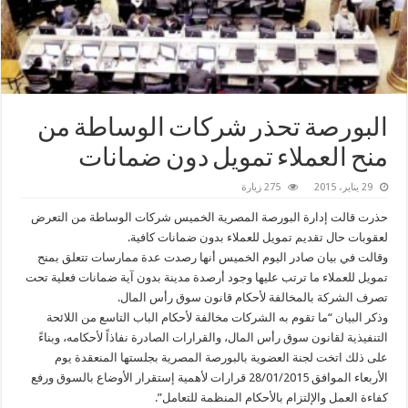
البورصة تحذر شركات الوساطة من
منح العملاء تمويل دون ضمانات
29 يناير، 2015
275 زيارة
حذرت قالت إدارة البورصة المصرية الخميس شركات الوساطة من التعرض
لعقوبات حال تقديم تمويل للعملاء بدون ضمانات كافية.
وقالت في بيان صادر اليوم الخميس أنها رصدت عدة ممارسات تتعلق بمنح
تمويل للعملاء ما ترتب عليها وجود أرصدة مدينة بدون آية ضمانات فعلية تحت
تصرف الشركة بالمخالفة لأحكام قانون سوق رأس المال.
وذكر البيان “ما تقوم به الشركات مخالفة لأحكام الباب التاسع من اللائحة
التنفيذية لقانون سوق رأس المال، والقرارات الصادرة نفاذاً لأحكامه، وبناءً
على ذلك اتخت لجنة العضوية بالبورصة المصرية بجلستها المنعقدة يوم
الأربعاء الموافق 28/01/2015 قرارات لأهمية إستقرار الأوضاع بالسوق ورفع
كفاءة العمل والإلتزام بالأحكام المنظمة للتعامل”.