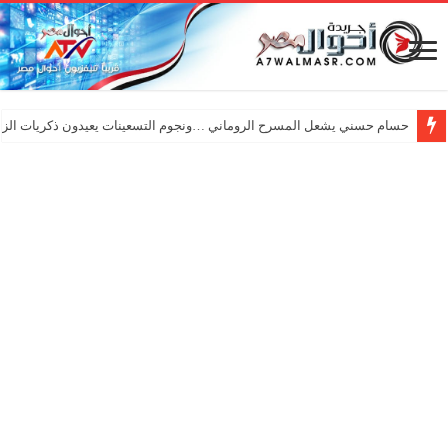
حسام حسني يشعل المسرح الروماني …ونجوم التسعينات يعيدون ذكريات الزم