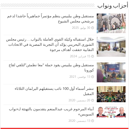
أحزاب ونواب
مستقبل وطن ببلبيس ينظم مؤتمراً جماهيرياً حاشدا لدعم
مرشحي مجلس الشيوخ
30 يوليو، 2025
خلال استقباله وكيلة القوي العاملة بالنواب… رئيس مجلس
الشورى البحريني يؤكد أن التجربة المصرية في الاتحادات
النقابية حققت أهداف مرجوة
15 فبراير، 2024
مستقبل وطن ببلبيس يقود حملة “معا نطمئن”لتلقي لقاح
كورونا
13 نوفمبر، 2021
ننشر أسماء أول 100 نائب يستقبلهم البرلمان الثلاثاء
المقبل
20 ديسمبر، 2020
أبناء المرحوم غريب عبدالمنعم يتقدمون بالتهنئة لـ«نواب
السويس»
13 ديسمبر، 2020