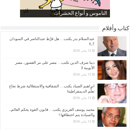
صورة كاركاتيرية
صورة كاركاتيرية
الناموس و أنواع الحشرات
الموظفين بعد ارتفاع الأسعار
ارتفاع نسبة الطلاق في مصر
كتاب وأقلام
عبدالسلام بدر يكتب… هل فرَّط عبدالناصر في السودان
؟..!!
12 يناير، 2026
دينا شرف الدين تكتب… مصر على مر العصور.. مصر
الأيوبية 3
12 يناير، 2026
ابراهيم الصياد يكتب… الشفافية والاستقلالية شرط نجاح
تعلُّم الديمقراطية!
12 يناير، 2026
محمد يوسف العزيزي يكتب… قانون القوة يحكم العالم..
والسيادة يتم اختطافها !
12 يناير، 2026