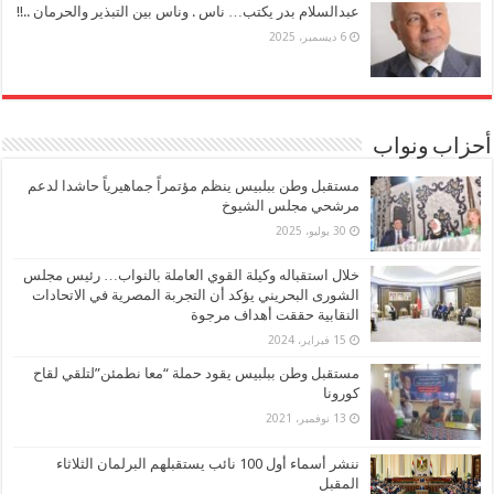
عبدالسلام بدر يكتب… ناس . وناس بين التبذير والحرمان ..!!
6 ديسمبر، 2025
أحزاب ونواب
مستقبل وطن ببلبيس ينظم مؤتمراً جماهيرياً حاشدا لدعم
مرشحي مجلس الشيوخ
30 يوليو، 2025
خلال استقباله وكيلة القوي العاملة بالنواب… رئيس مجلس
الشورى البحريني يؤكد أن التجربة المصرية في الاتحادات
النقابية حققت أهداف مرجوة
15 فبراير، 2024
مستقبل وطن ببلبيس يقود حملة “معا نطمئن”لتلقي لقاح
كورونا
13 نوفمبر، 2021
ننشر أسماء أول 100 نائب يستقبلهم البرلمان الثلاثاء
المقبل