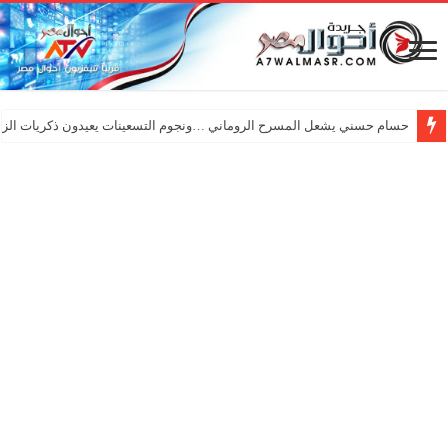
حسام حسني يشعل المسرح الروماني …ونجوم التسعينات يعيدون ذكريات الزم