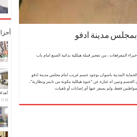
أحزا
 بمجلس مدينة ادفو
راء المفرقعات ، من تفجير قنبلة هيكلية بدائية الصنع امام باب
الحماية المدنية باسوان بوجود جسم غريب امام مجلس مدينة ادفو
 الجسم وتبين اه عبارة عن “عبوة هيكلية مكونة من تايمر وبطارية”،
مواطنين فقط. ولم يسفر عنها أي إصابات أو تلفيات.
أهدا
15 فبراير، 2024