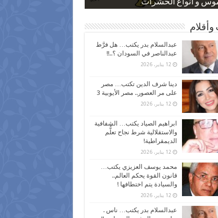
 كاركاتيرية
 كاركاتيرية
موس و أنواع الحشرات
ظفين بعد ارتفاع الأسعار
اع نسبة الطلاق في مصر
وأقلام
عبدالسلام بدر يكتب… هل فرَّط
عبدالناصر في السودان ؟..!!
12 يناير، 2026
دينا شرف الدين تكتب… مصر
على مر العصور.. مصر الأيوبية 3
12 يناير، 2026
ابراهيم الصياد يكتب… الشفافية
والاستقلالية شرط نجاح تعلُّم
الديمقراطية!
12 يناير، 2026
محمد يوسف العزيزي يكتب…
قانون القوة يحكم العالم..
والسيادة يتم اختطافها !
12 يناير، 2026
عبدالسلام بدر يكتب… ناس .