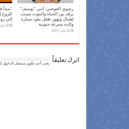
رضوي العوضي: ابني “يوسف”
“مبدأ ق
يرقد بين الحياة والموت بسبب
للزوج إ
إهمال وتهور طفل يقود سيارة
إلي زو
والده بسرعة جنونية
30 يناير، 2022
22 يناير، 2023
اترك تعليقاً
يجب أنت تكون
مسجل الدخول
لت