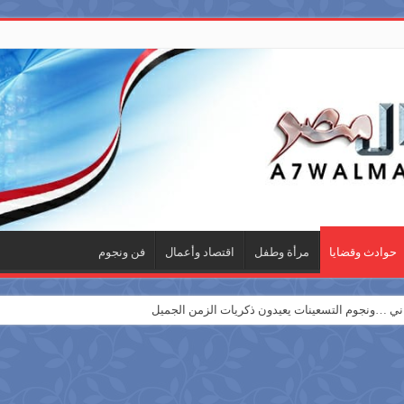
حوادث وقضايا
مرأة وطفل
اقتصاد وأعمال
فن ونجوم
 …ونجوم التسعينات يعيدون ذكريات الزمن الجميل