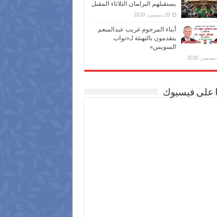
يستقبلهم البرلمان الثلاثاء المقبل
20 ديسمبر، 2020
أبناء المرحوم غريب عبدالمنعم
يتقدمون بالتهنئة لـ«نواب
السويس»
ا على فيسبوك