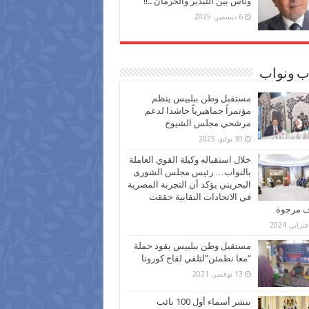
وناس بين التبذير والحرمان ..!!
6 ديسمبر، 2025
ب ونواب
مستقبل وطن ببلبيس ينظم
مؤتمراً جماهيرياً حاشدا لدعم
مرشحي مجلس الشيوخ
30 يوليو، 2025
خلال استقباله وكيلة القوي العاملة
بالنواب… رئيس مجلس الشورى
البحريني يؤكد أن التجربة المصرية
في الاتحادات النقابية حققت
ف مرجوة
مستقبل وطن ببلبيس يقود حملة
“معا نطمئن”لتلقي لقاح كورونا
13 نوفمبر، 2021
ننشر أسماء أول 100 نائب