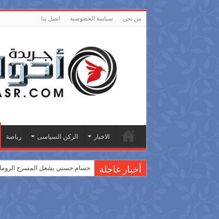
من نحن
سياسة الخصوصية
اتصل بنا
الاخبار
الركن السياسى
رياضة
حسام حسني يشعل المسرح الروماني
أخبار عاجلة