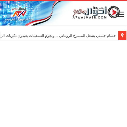
حسام حسني يشعل المسرح الروماني …ونجوم التسعينات يعيدون ذكريات الزم