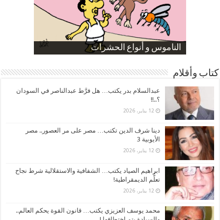
صورة كاركاتيرية
صورة كاركاتيرية
الناموس و أنواع الحشرات
الموظفين بعد ارتفاع الأسعار
ارتفاع نسبة الطلاق في مصر
كتاب وأقلام
عبدالسلام بدر يكتب… هل فرَّط عبدالناصر في السودان
؟..!!
12 يناير، 2026
دينا شرف الدين تكتب… مصر على مر العصور.. مصر
الأيوبية 3
12 يناير، 2026
ابراهيم الصياد يكتب… الشفافية والاستقلالية شرط نجاح
تعلُّم الديمقراطية!
12 يناير، 2026
محمد يوسف العزيزي يكتب… قانون القوة يحكم العالم..
والسيادة يتم اختطافها !