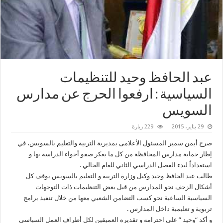
عبد الحافظ وحيد للتنظيمات
السياسية : ارفعوا الحرج عن مدارس
السويس
29 يناير، 2015
229 زيارة
صرح أيمن سمير المسئول الأعلامى بمديرية التربية والتعليم بالسويس، في
إطار حماية مدارس المحافظة من كل ما يعكر صفو أجواء الدراسة بها و
استعداداً لبدء الفصل الدراسي الثاني للعام الحالي .
طالب عبد الحافظ وحيد وكيل وزارة التربية و التعليم بالسويس بوقف كل
أشكال الزحف نحو المدارس من قبل بعض التنظيمات ذات التوجهات
السياسية الساعية نحو كسب التضامن الشعبي معها من خلال تنفيذ برامج
تربوية و تعليمية داخل المدارس .
و أكد “وحيد ” علي احترامه و تقديره العميقين لكل أطراف العمل السياسي