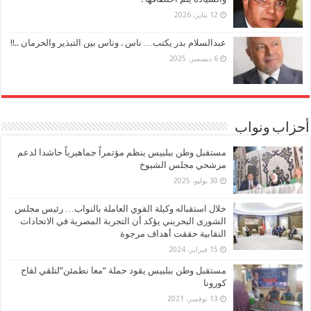
12 يناير، 2026
عبدالسلام بدر يكتب… ناس . وناس بين التبذير والحرمان ..!!
6 ديسمبر، 2025
أحزاب ونواب
مستقبل وطن ببلبيس ينظم مؤتمراً جماهيرياً حاشدا لدعم
مرشحي مجلس الشيوخ
30 يوليو، 2025
خلال استقباله وكيلة القوي العاملة بالنواب… رئيس مجلس
الشورى البحريني يؤكد أن التجربة المصرية في الاتحادات
النقابية حققت أهداف مرجوة
15 فبراير، 2024
مستقبل وطن ببلبيس يقود حملة “معا نطمئن”لتلقي لقاح
كورونا
13 نوفمبر، 2021