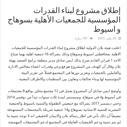
إطلاق مشروع لبناء القدرات
المؤسسية للجمعيات الأهلية بسوهاج
و اسيوط
29 يناير، 2015
197 زيارة
اعلنت هيئة بلان الدولية اطلاق مشروع لبناء القدرات المؤسسية للجمعيات
الاهلية بمحافظتي اسيوط وسوهاج وذلك بشراكة 16 جمعية اهلية بهما صباح
الاحد 1 فبراير القادم صرح بذلك ايمن صادق مدير منطقة برامج الصعيد بهيئة
بلان وقال أن الهدف من المشروع هو فع وعي وقدرات اعضاء مجالس الادارة
والعاملين بالجمعيات وتعزيز دورها في المجتمع فضلاً عن تعزيز البيئة
المؤسسية لها وبناء تحالفات وتعاون بين المنظمات والاطراف المعنية .
وأوضح ايمن صادق أن المشروع يعمل في 12 مجتمع محلي بواقع 8 مجتمعات
في أسيوط و4 في سوهاج، وسيستمر لمدة ثلاث سنوات تبدأ من نوفمبر 2014
وحتي ديسمبر 2017 بشراكة مع جمعيتي الطفولة والتنمية باسيوط والجمعية
المصرية للتنمية الانسانية بسوهاج و14 جمعية شريكة بالمجتمعات المستهدفة
مضيفاً أن ذلك يأتي في اطار رسالة بلان والايمان الحقيقي انه لا توجد تنمية ما
لم يتم تنمية ودعم الجمعيات العاملة في المجتمع لدعم المجتمعات المهمشة