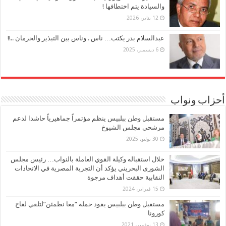
والسيادة يتم اختطافها !
12 يناير، 2026
عبدالسلام بدر يكتب… ناس . وناس بين التبذير والحرمان ..!!
6 ديسمبر، 2025
أحزاب ونواب
مستقبل وطن ببلبيس ينظم مؤتمراً جماهيرياً حاشدا لدعم
مرشحي مجلس الشيوخ
30 يوليو، 2025
خلال استقباله وكيلة القوي العاملة بالنواب… رئيس مجلس
الشورى البحريني يؤكد أن التجربة المصرية في الاتحادات
النقابية حققت أهداف مرجوة
15 فبراير، 2024
مستقبل وطن ببلبيس يقود حملة “معا نطمئن”لتلقي لقاح
كورونا
13 نوفمبر، 2021