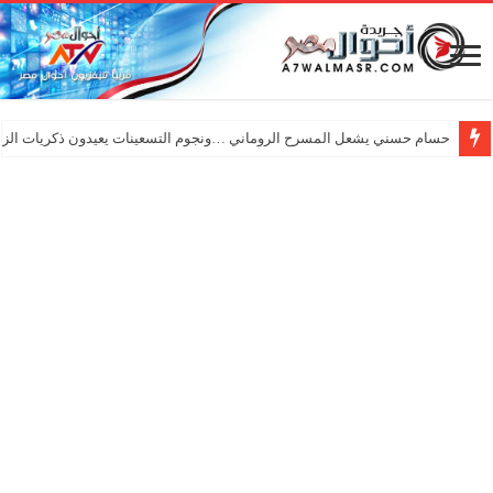
حسام حسني يشعل المسرح الروماني …ونجوم التسعينات يعيدون ذكريات الزم