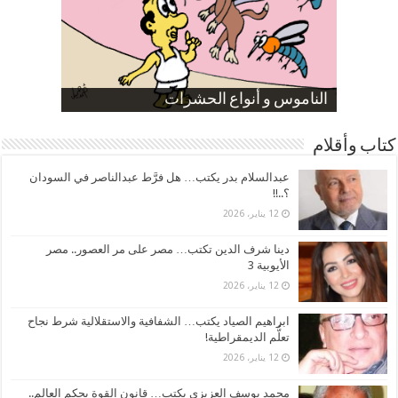
صورة كاركاتيرية
صورة كاركاتيرية
الناموس و أنواع الحشرات
الموظفين بعد ارتفاع الأسعار
ارتفاع نسبة الطلاق في مصر
كتاب وأقلام
عبدالسلام بدر يكتب… هل فرَّط عبدالناصر في السودان
؟..!!
12 يناير، 2026
دينا شرف الدين تكتب… مصر على مر العصور.. مصر
الأيوبية 3
12 يناير، 2026
ابراهيم الصياد يكتب… الشفافية والاستقلالية شرط نجاح
تعلُّم الديمقراطية!
12 يناير، 2026
محمد يوسف العزيزي يكتب… قانون القوة يحكم العالم..