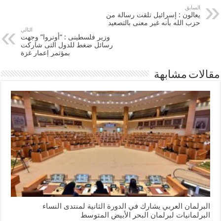
السابق
يعالون : إسرائيل تلقت رسالة من
حزب الله بأنه غير معنى بالتصعيد
التالي
وزير فلسطينى : “أونروا” وجهت
رسائل ضغط للدول التى شاركت
بمؤتمر إعمار ‫‏غزة‬
مقالات مشابهة
البرلمان العربي يشارك في الدورة الثانية لمنتدى النساء
البرلمانيات لبرلمان البحر الأبيض المتوسط