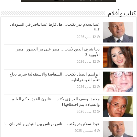
كتاب وأقلام
عبدالسلام بدر يكتب… هل فرَّط عبدالناصر في السودان
؟..!!
12 يناير، 2026
دينا شرف الدين تكتب… مصر على مر العصور.. مصر
الأيوبية 3
12 يناير، 2026
ابراهيم الصياد يكتب… الشفافية والاستقلالية شرط نجاح
تعلُّم الديمقراطية!
12 يناير، 2026
محمد يوسف العزيزي يكتب… قانون القوة يحكم العالم..
والسيادة يتم اختطافها !
12 يناير، 2026
عبدالسلام بدر يكتب… ناس . وناس بين التبذير والحرمان ..!!
6 ديسمبر، 2025