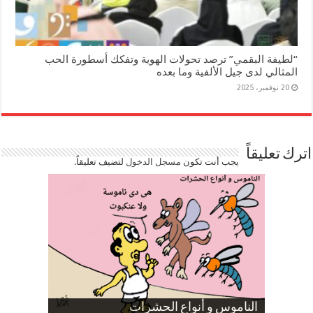
“لطيفة البقمي” ترصد تحولات الهوية وتفكك أسطورة الحب
المثالي لدى جيل الألفية وما بعده
20 نوفمبر، 2025
اترك تعليقاً
يجب أنت تكون
مسجل الدخول
لتضيف تعليقاً.
صورة كاركاتيرية
صورة كاركاتيرية
الناموس و أنواع الحشرات
الموظفين بعد ارتفاع الأسعار
ارتفاع نسبة الطلاق في مصر