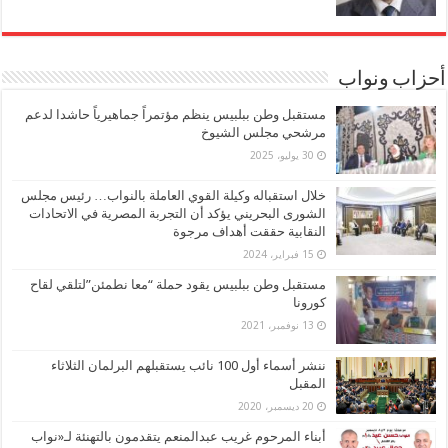
أحزاب ونواب
مستقبل وطن ببلبيس ينظم مؤتمراً جماهيرياً حاشدا لدعم
مرشحي مجلس الشيوخ
30 يوليو، 2025
خلال استقباله وكيلة القوي العاملة بالنواب… رئيس مجلس
الشورى البحريني يؤكد أن التجربة المصرية في الاتحادات
النقابية حققت أهداف مرجوة
15 فبراير، 2024
مستقبل وطن ببلبيس يقود حملة “معا نطمئن”لتلقي لقاح
كورونا
13 نوفمبر، 2021
ننشر أسماء أول 100 نائب يستقبلهم البرلمان الثلاثاء
المقبل
20 ديسمبر، 2020
أبناء المرحوم غريب عبدالمنعم يتقدمون بالتهنئة لـ«نواب