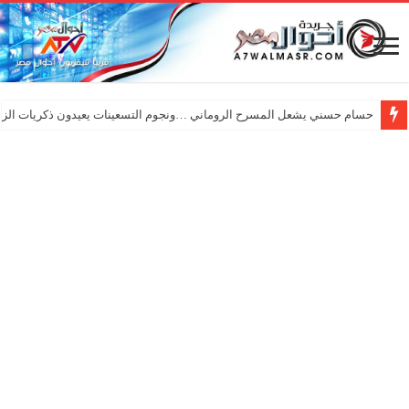
حسام حسني يشعل المسرح الروماني …ونجوم التسعينات يعيدون ذكريات الزم