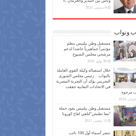
وناس بين التبذير والحرمان ..!!
6 ديسمبر، 2025
ب ونواب
مستقبل وطن ببلبيس ينظم
مؤتمراً جماهيرياً حاشدا لدعم
مرشحي مجلس الشيوخ
30 يوليو، 2025
خلال استقباله وكيلة القوي العاملة
بالنواب… رئيس مجلس الشورى
البحريني يؤكد أن التجربة المصرية
في الاتحادات النقابية حققت
ف مرجوة
مستقبل وطن ببلبيس يقود حملة
“معا نطمئن”لتلقي لقاح كورونا
13 نوفمبر، 2021
ننشر أسماء أول 100 نائب