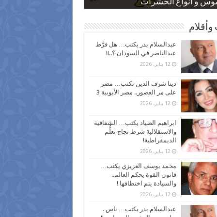
 كاركاتيرية
 كاركاتيرية
موس و أنواع الحشرات
ظفين بعد ارتفاع الأسعار
اع نسبة الطلاق في مصر
وأقلام
عبدالسلام بدر يكتب… هل فرَّط
عبدالناصر في السودان ؟..!!
12 يناير، 2026
دينا شرف الدين تكتب… مصر
على مر العصور.. مصر الأيوبية 3
12 يناير، 2026
ابراهيم الصياد يكتب… الشفافية
والاستقلالية شرط نجاح تعلُّم
الديمقراطية!
12 يناير، 2026
محمد يوسف العزيزي يكتب…
قانون القوة يحكم العالم..
والسيادة يتم اختطافها !
12 يناير، 2026
عبدالسلام بدر يكتب… ناس .