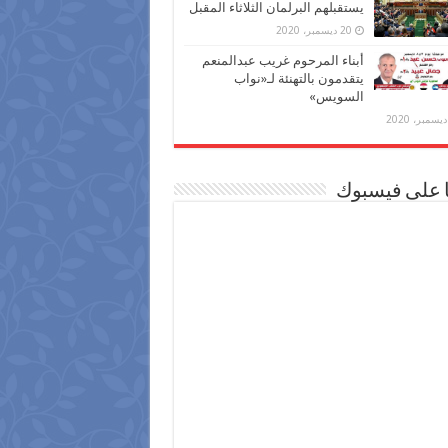
يستقبلهم البرلمان الثلاثاء المقبل
20 ديسمبر، 2020
أبناء المرحوم غريب عبدالمنعم
يتقدمون بالتهنئة لـ«نواب
السويس»
ا على فيسبوك