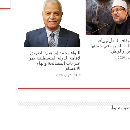
أوقاف لـ «أ_ش_أ»:
ات السرية في جملتها
ين والوطن
اللواء محمد إبراهيم: الطريق
لإقامة الدولة الفلسطينية يمر
عبر باب المصالحة وإنهاء
الانقسام
24 أكتوبر، 2020
ضيف تعليقاً.