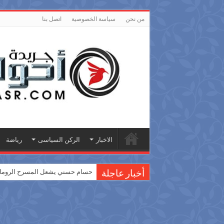
من نحن
سياسة الخصوصية
اتصل بنا
الاخبار
الركن السياسى
رياضة
حسام حسني يشعل المسرح الروماني
أخبار عاجلة