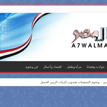
حوادث وقضايا
مرأة وطفل
اقتصاد وأعمال
فن ونجوم
 …ونجوم التسعينات يعيدون ذكريات الزمن الجميل