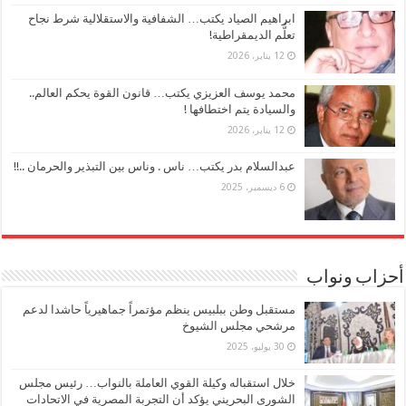
ابراهيم الصياد يكتب… الشفافية والاستقلالية شرط نجاح
تعلُّم الديمقراطية!
12 يناير، 2026
محمد يوسف العزيزي يكتب… قانون القوة يحكم العالم..
والسيادة يتم اختطافها !
12 يناير، 2026
عبدالسلام بدر يكتب… ناس . وناس بين التبذير والحرمان ..!!
6 ديسمبر، 2025
أحزاب ونواب
مستقبل وطن ببلبيس ينظم مؤتمراً جماهيرياً حاشدا لدعم
مرشحي مجلس الشيوخ
30 يوليو، 2025
خلال استقباله وكيلة القوي العاملة بالنواب… رئيس مجلس
الشورى البحريني يؤكد أن التجربة المصرية في الاتحادات