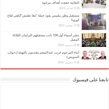
النقابية حققت أهداف مرجوة
15 فبراير، 2024
مستقبل وطن ببلبيس يقود حملة “معا نطمئن”لتلقي لقاح
كورونا
13 نوفمبر، 2021
ننشر أسماء أول 100 نائب يستقبلهم البرلمان الثلاثاء
المقبل
20 ديسمبر، 2020
أبناء المرحوم غريب عبدالمنعم يتقدمون بالتهنئة لـ«نواب
السويس»
13 ديسمبر، 2020
تابعنا على فيسبوك