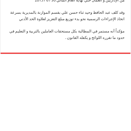
من الإداريين و العمال حتي نهاية العام المالي 30 / 6 / 2015
وقد كلف عبد الحافظ وحيد ثناء حسن علي بقسم الموازنة بالمديرية بسرعة
اتخاذ الإجراءات الرسمية نحو بدء توزيع مبلغ التعزيز لعلاوة الحد الأدني
مؤكداً أنه مستمر في المطالبة بكل مستحقات العاملين بالتربية و التعليم في
حدود ما تقرره اللوائح و يكفله القانون .