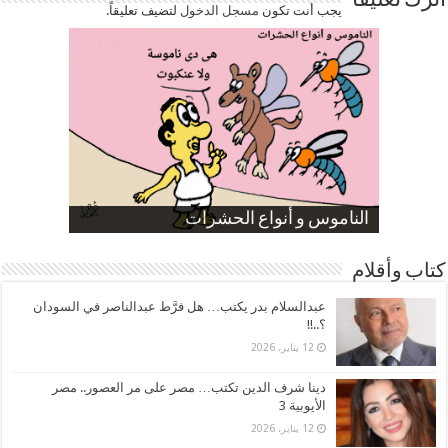
اترك تعليقاً
يجب أنت تكون
مسجل الدخول
لتضيف تعليقاً.
صورة كاركاتيرية
صورة كاركاتيرية
الناموس و أنواع الحشرات
الموظفين بعد ارتفاع الأسعار
ارتفاع نسبة الطلاق في مصر
كتاب وأقلام
عبدالسلام بدر يكتب… هل فرَّط عبدالناصر في السودان
؟..!!
12 يناير، 2026
دينا شرف الدين تكتب… مصر على مر العصور.. مصر
الأيوبية 3
12 يناير، 2026