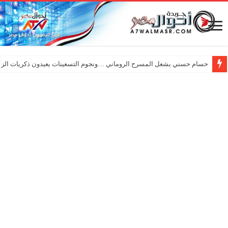
حسام حسني يشعل المسرح الروماني …ونجوم التسعينات يعيدون ذكريات الزم