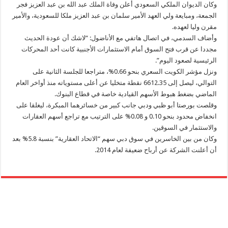
وكان الديوان الملكي السعودي أعلن وفاة الملك عبد الله بن عبد العزيز فجر
الجمعة، ومبايعة ولي العهد الأمير سلمان بن عبد العزيز ملكا للسعودية، والأمير
مقرن وليا لعهده.
وأضاف السدمي، في اتصال هاتفي مع الأناضول: “لاشك أن عودة الحديث
مجددا عن قرب فتح السوق أمام الاستثمارات الأجنبية كانت أحد المحركات
الرئيسية لصعود اليوم”.
ونزل مؤشر الكويت السعري بنحو 0.66%، متراجعا للجلسة الثانية على
التوالي، ليصل إلى 6612.35 نقطة متخليا عن أعلى مستوياته منذ أواخر العام
الماضي بضغط هبوط الأسهم القيادية خاصة في قطاع البنوك.
وقلصت بورصتا أبو ظبي ودبي جانب كبير من خسائرهما المبكرة، ليغلقا على
انخفاض محدود بنحو 0.10 و 0.08% على الترتيب مع تراجع أسهم العقارات
والاستثمار في السوقين.
وكان من بين الخاسرين في سوق دبي سهم “الاتحاد العقارية” بنسبة 5.8% بعد
أن أعلنت الشركة عن أرباح ضعيفة لعام 2014.