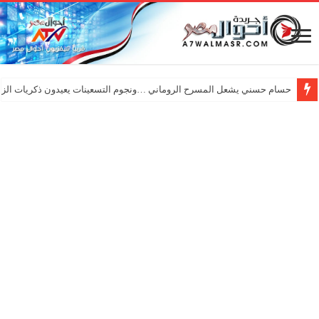
حسام حسني يشعل المسرح الروماني …ونجوم التسعينات يعيدون ذكريات الزم