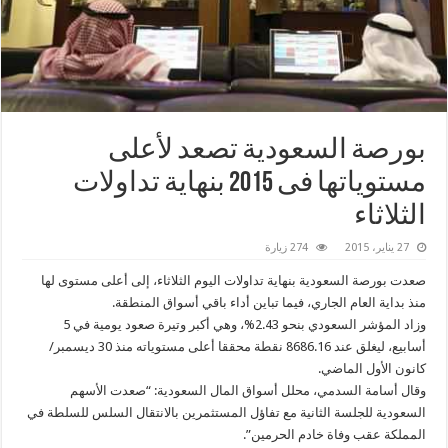
بورصة ‏السعودية‬ تصعد لأعلى
مستوياتها فى 2015 بنهاية تداولات
الثلاثاء
27 يناير، 2015
274 زيارة
صعدت بورصة السعودية بنهاية تداولات اليوم الثلاثاء، إلى أعلى مستوى لها
منذ بداية العام الجاري، فيما تباين أداء باقي أسواق المنطقة.
وزاد المؤشر السعودي بنحو 2.43%، وهي أكبر وتيرة صعود يومية في 5
أسابيع، ليغلق عند 8686.16 نقطة محققا أعلى مستوياته منذ 30 ديسمبر/
كانون الأول الماضي.
وقال أسامة السدمي، محلل أسواق المال السعودية: “صعدت الأسهم
السعودية للجلسة الثانية مع تفاؤل المستثمرين بالانتقال السلس للسلطة في
المملكة عقب وفاة خادم الحرمين”.