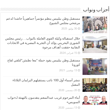
أحزاب ونواب
مستقبل وطن ببلبيس ينظم مؤتمراً جماهيرياً حاشدا لدعم
مرشحي مجلس الشيوخ
30 يوليو، 2025
خلال استقباله وكيلة القوي العاملة بالنواب… رئيس مجلس
الشورى البحريني يؤكد أن التجربة المصرية في الاتحادات
النقابية حققت أهداف مرجوة
15 فبراير، 2024
مستقبل وطن ببلبيس يقود حملة “معا نطمئن”لتلقي لقاح
كورونا
13 نوفمبر، 2021
ننشر أسماء أول 100 نائب يستقبلهم البرلمان الثلاثاء
المقبل
20 ديسمبر، 2020
أبناء المرحوم غريب عبدالمنعم يتقدمون بالتهنئة لـ«نواب
السويس»
13 ديسمبر، 2020