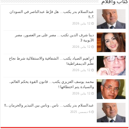
كتاب وأقلام
عبدالسلام بدر يكتب… هل فرَّط عبدالناصر في السودان
؟..!!
12 يناير، 2026
دينا شرف الدين تكتب… مصر على مر العصور.. مصر
الأيوبية 3
12 يناير، 2026
ابراهيم الصياد يكتب… الشفافية والاستقلالية شرط نجاح
تعلُّم الديمقراطية!
12 يناير، 2026
محمد يوسف العزيزي يكتب… قانون القوة يحكم العالم..
والسيادة يتم اختطافها !
12 يناير، 2026
عبدالسلام بدر يكتب… ناس . وناس بين التبذير والحرمان ..!!
6 ديسمبر، 2025