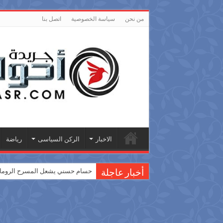
من نحن
سياسة الخصوصية
اتصل بنا
الاخبار
الركن السياسى
رياضة
حسام حسني يشعل المسرح الروماني
أخبار عاجلة