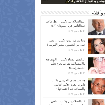
 كاركاتيرية
 كاركاتيرية
موس و أنواع الحشرات
ظفين بعد ارتفاع الأسعار
اع نسبة الطلاق في مصر
وأقلام
عبدالسلام بدر يكتب… هل فرَّط
عبدالناصر في السودان ؟..!!
12 يناير، 2026
دينا شرف الدين تكتب… مصر
على مر العصور.. مصر الأيوبية 3
12 يناير، 2026
ابراهيم الصياد يكتب… الشفافية
والاستقلالية شرط نجاح تعلُّم
الديمقراطية!
12 يناير، 2026
محمد يوسف العزيزي يكتب…
قانون القوة يحكم العالم..
والسيادة يتم اختطافها !
12 يناير، 2026
عبدالسلام بدر يكتب… ناس .