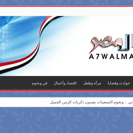
حوادث وقضايا
مرأة وطفل
اقتصاد وأعمال
فن ونجوم
 …ونجوم التسعينات يعيدون ذكريات الزمن الجميل