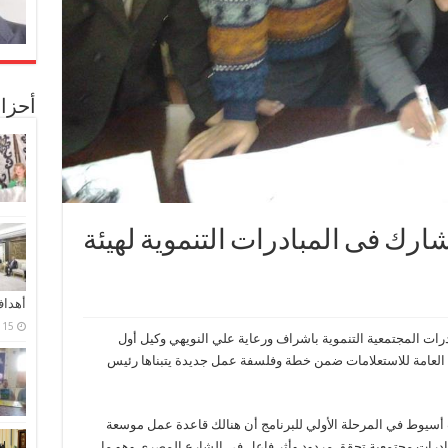
أحزا
رك فى المبادرات التنموية لهيئة
أهدا
15 فبراير، 2024
ات المجتمعية التنموية باشراف ورعاية علي النويهي وكيل أول
يئة العامة للاستعلامات ضمن خطة وفلسفة عمل جديدة يتبناها رئيس
سيوط في المرحلة الأولي للبرنامج أن هنالك قاعدة عمل موسعة
 مبادرات مجتمعية تحقق مردود وأثر فاعل في الشارع المصري وهو ما