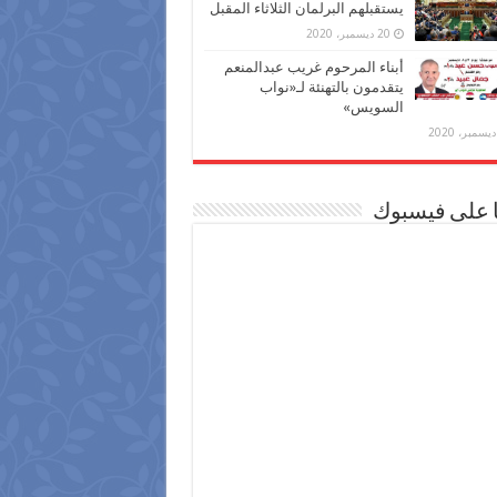
يستقبلهم البرلمان الثلاثاء المقبل
20 ديسمبر، 2020
أبناء المرحوم غريب عبدالمنعم
يتقدمون بالتهنئة لـ«نواب
السويس»
ا على فيسبوك