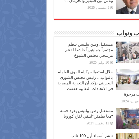
وناس بين التبذير والحرمان ..!!
6 ديسمبر، 2025
ب ونواب
مستقبل وطن ببلبيس ينظم
مؤتمراً جماهيرياً حاشدا لدعم
مرشحي مجلس الشيوخ
30 يوليو، 2025
خلال استقباله وكيلة القوي العاملة
بالنواب… رئيس مجلس الشورى
البحريني يؤكد أن التجربة المصرية
في الاتحادات النقابية حققت
ف مرجوة
مستقبل وطن ببلبيس يقود حملة
“معا نطمئن”لتلقي لقاح كورونا
13 نوفمبر، 2021
ننشر أسماء أول 100 نائب