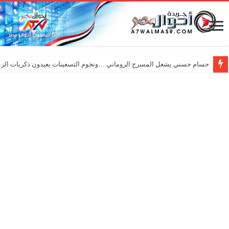
حسام حسني يشعل المسرح الروماني …ونجوم التسعينات يعيدون ذكريات الزم