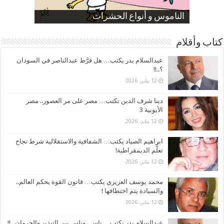
صورة كاركاتيرية
صورة كاركاتيرية
الناموس و أنواع الحشرات
الموظفين بعد ارتفاع الأسعار
ارتفاع نسبة الطلاق في مصر
كتاب وأقلام
عبدالسلام بدر يكتب… هل فرَّط عبدالناصر في السودان
؟..!!
12 يناير، 2026
دينا شرف الدين تكتب… مصر على مر العصور.. مصر
الأيوبية 3
12 يناير، 2026
ابراهيم الصياد يكتب… الشفافية والاستقلالية شرط نجاح
تعلُّم الديمقراطية!
12 يناير، 2026
محمد يوسف العزيزي يكتب… قانون القوة يحكم العالم..
والسيادة يتم اختطافها !
12 يناير، 2026
عبدالسلام بدر يكتب… ناس . وناس بين التبذير والحرمان ..!!