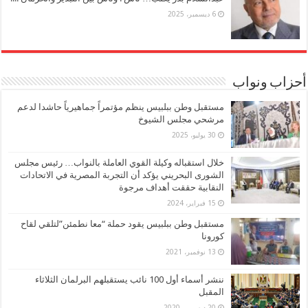
6 ديسمبر، 2025
أحزاب ونواب
مستقبل وطن ببلبيس ينظم مؤتمراً جماهيرياً حاشدا لدعم
مرشحي مجلس الشيوخ
30 يوليو، 2025
خلال استقباله وكيلة القوي العاملة بالنواب… رئيس مجلس
الشورى البحريني يؤكد أن التجربة المصرية في الاتحادات
النقابية حققت أهداف مرجوة
15 فبراير، 2024
مستقبل وطن ببلبيس يقود حملة “معا نطمئن”لتلقي لقاح
كورونا
13 نوفمبر، 2021
ننشر أسماء أول 100 نائب يستقبلهم البرلمان الثلاثاء
المقبل
20 ديسمبر، 2020