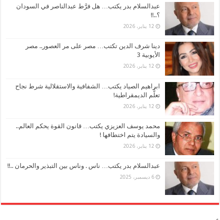
عبدالسلام بدر يكتب… هل فرَّط عبدالناصر في السودان
؟..!!
12 يناير، 2026
دينا شرف الدين تكتب… مصر على مر العصور.. مصر
الأيوبية 3
12 يناير، 2026
ابراهيم الصياد يكتب… الشفافية والاستقلالية شرط نجاح
تعلُّم الديمقراطية!
12 يناير، 2026
محمد يوسف العزيزي يكتب… قانون القوة يحكم العالم..
والسيادة يتم اختطافها !
12 يناير، 2026
عبدالسلام بدر يكتب… ناس . وناس بين التبذير والحرمان ..!!
6 ديسمبر، 2025