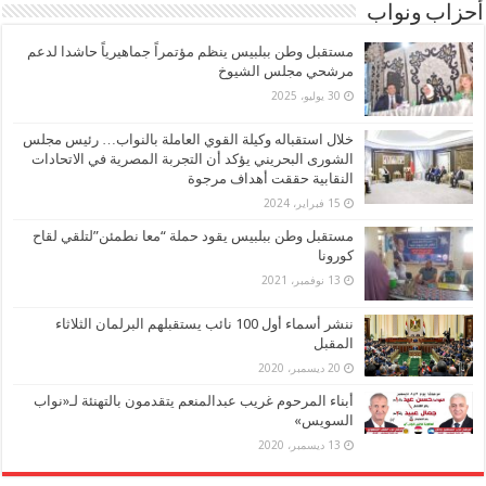
أحزاب ونواب
مستقبل وطن ببلبيس ينظم مؤتمراً جماهيرياً حاشدا لدعم
مرشحي مجلس الشيوخ
30 يوليو، 2025
خلال استقباله وكيلة القوي العاملة بالنواب… رئيس مجلس
الشورى البحريني يؤكد أن التجربة المصرية في الاتحادات
النقابية حققت أهداف مرجوة
15 فبراير، 2024
مستقبل وطن ببلبيس يقود حملة “معا نطمئن”لتلقي لقاح
كورونا
13 نوفمبر، 2021
ننشر أسماء أول 100 نائب يستقبلهم البرلمان الثلاثاء
المقبل
20 ديسمبر، 2020
أبناء المرحوم غريب عبدالمنعم يتقدمون بالتهنئة لـ«نواب
السويس»
13 ديسمبر، 2020