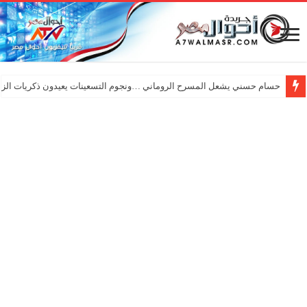
حسام حسني يشعل المسرح الروماني …ونجوم التسعينات يعيدون ذكريات الزم