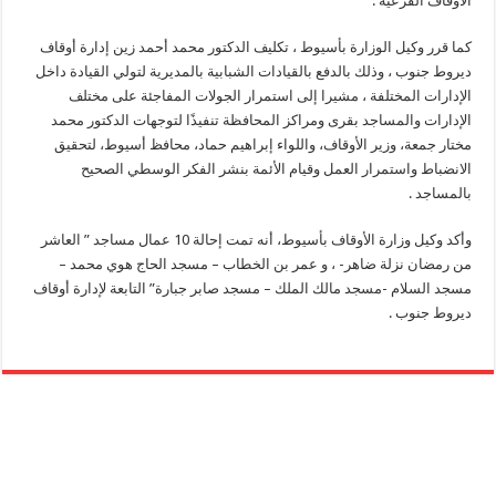
الأوقاف الفرعية .
كما قرر وكيل الوزارة بأسيوط ، تكليف الدكتور محمد أحمد زين إدارة أوقاف
ديروط جنوب ، وذلك بالدفع بالقيادات الشبابية بالمديرية لتولي القيادة داخل
الإدارات المختلفة ، مشيرا إلى استمرار الجولات المفاجئة على مختلف
الإدارات والمساجد بقرى ومراكز المحافظة تنفيذًا لتوجهات الدكتور محمد
مختار جمعة، وزير الأوقاف، واللواء إبراهيم حماد، محافظ أسيوط، لتحقيق
الانضباط واستمرار العمل وقيام الأئمة بنشر الفكر الوسطي الصحيح
بالمساجد .
وأكد وكيل وزارة الأوقاف بأسيوط، أنه تمت إحالة 10 عمال مساجد ” العاشر
من رمضان نزلة ضاهر- ، و عمر بن الخطاب – مسجد الحاج هوي محمد –
مسجد السلام -مسجد مالك الملك – مسجد صابر جبارة” التابعة لإدارة أوقاف
ديروط جنوب .