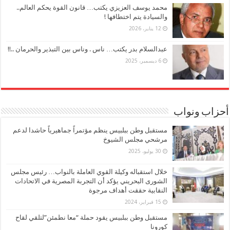
محمد يوسف العزيزي يكتب… قانون القوة يحكم العالم..
والسيادة يتم اختطافها !
12 يناير، 2026
عبدالسلام بدر يكتب… ناس . وناس بين التبذير والحرمان ..!!
6 ديسمبر، 2025
أحزاب ونواب
مستقبل وطن ببلبيس ينظم مؤتمراً جماهيرياً حاشدا لدعم
مرشحي مجلس الشيوخ
30 يوليو، 2025
خلال استقباله وكيلة القوي العاملة بالنواب… رئيس مجلس
الشورى البحريني يؤكد أن التجربة المصرية في الاتحادات
النقابية حققت أهداف مرجوة
15 فبراير، 2024
مستقبل وطن ببلبيس يقود حملة “معا نطمئن”لتلقي لقاح
كورونا