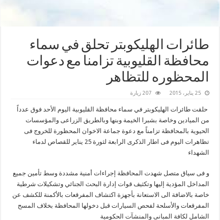
طائرات الهليكوبتر تحلق في سماء
محافظة القليوبية تزامنا مع دعوات
المحظوره للتظاهر
25 يناير، 2015
207 زيارة
حلقت طائرات الهليكوبتر في سماء محافظة القليوبية اليوم الأحد فوق عدداً
من الميادين وخاصة بشبرا الخيمة وبنها وبالطريق الزراعى والمؤسسات
الحيوية بالمحافظة تزامناً مع دعوة جماعة الاخوان المحظورة للخروج فى
تظاهرات اليوم فى اطار الذكرى الرابعة لثورة 25 يناير للقصاص لدماء
الشهداء
و فى سياق متصل شهدت المحافظة إجراءات أمنية مشددة وسط تأمين جميع
المداخل المؤدية إليها وتكثيف قوات إدارة البحث الجنائي وتشكيلات شرطية
خاصة بالاضافة الى الاستعانة بأجهزة اكتشاف المفرقعات بالأكمنة للكشف عن
المفرقعات والأسلحة لفحص السيارات قبل دخولها المحافظة بخلاف المسح
الشامل لكافة المبانى والمنشآت الحكومية