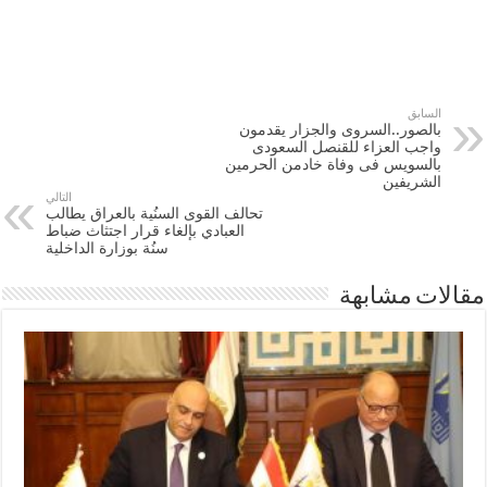
السابق
بالصور..السروى والجزار يقدمون
واجب العزاء للقنصل السعودى
بالسويس فى وفاة خادمن الحرمين
الشريفين
التالي
تحالف القوى السنُية بالعراق يطالب
‫‏العبادي‬ بإلغاء قرار اجتثاث ضباط
سنُة بوزارة ‫‏الداخلية‬
مقالات مشابهة