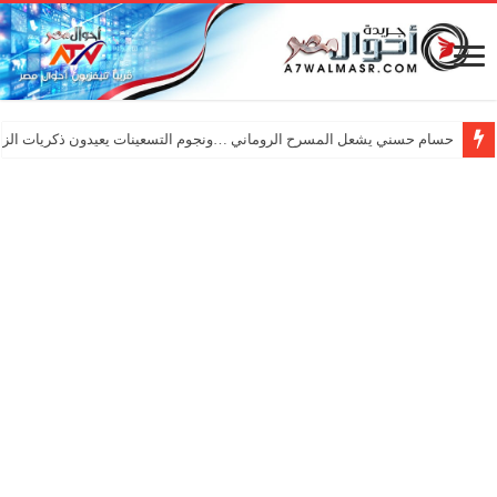
حسام حسني يشعل المسرح الروماني …ونجوم التسعينات يعيدون ذكريات الزم