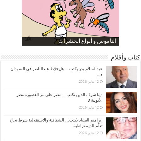
صورة كاركاتيرية
صورة كاركاتيرية
الناموس و أنواع الحشرات
الموظفين بعد ارتفاع الأسعار
ارتفاع نسبة الطلاق في مصر
كتاب وأقلام
عبدالسلام بدر يكتب… هل فرَّط عبدالناصر في السودان
؟..!!
12 يناير، 2026
دينا شرف الدين تكتب… مصر على مر العصور.. مصر
الأيوبية 3
12 يناير، 2026
ابراهيم الصياد يكتب… الشفافية والاستقلالية شرط نجاح
تعلُّم الديمقراطية!
12 يناير، 2026