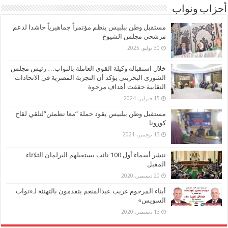
أحزاب ونواب
مستقبل وطن ببلبيس ينظم مؤتمراً جماهيرياً حاشدا لدعم
مرشحي مجلس الشيوخ
30 يوليو، 2025
خلال استقباله وكيلة القوي العاملة بالنواب… رئيس مجلس
الشورى البحريني يؤكد أن التجربة المصرية في الاتحادات
النقابية حققت أهداف مرجوة
15 فبراير، 2024
مستقبل وطن ببلبيس يقود حملة “معا نطمئن”لتلقي لقاح
كورونا
13 نوفمبر، 2021
ننشر أسماء أول 100 نائب يستقبلهم البرلمان الثلاثاء
المقبل
20 ديسمبر، 2020
أبناء المرحوم غريب عبدالمنعم يتقدمون بالتهنئة لـ«نواب
السويس»
13 ديسمبر، 2020