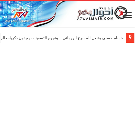
حسام حسني يشعل المسرح الروماني …ونجوم التسعينات يعيدون ذكريات الزم