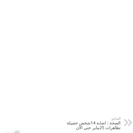
السابق
الصحة : اصابة 14شخص حصيلة
تظاهرات 25يناير حتي الآن
التالي