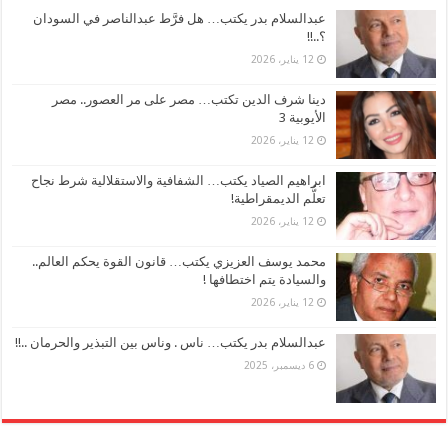
عبدالسلام بدر يكتب… هل فرَّط عبدالناصر في السودان
؟..!!
12 يناير، 2026
دينا شرف الدين تكتب… مصر على مر العصور.. مصر
الأيوبية 3
12 يناير، 2026
ابراهيم الصياد يكتب… الشفافية والاستقلالية شرط نجاح
تعلُّم الديمقراطية!
12 يناير، 2026
محمد يوسف العزيزي يكتب… قانون القوة يحكم العالم..
والسيادة يتم اختطافها !
12 يناير، 2026
عبدالسلام بدر يكتب… ناس . وناس بين التبذير والحرمان ..!!
6 ديسمبر، 2025