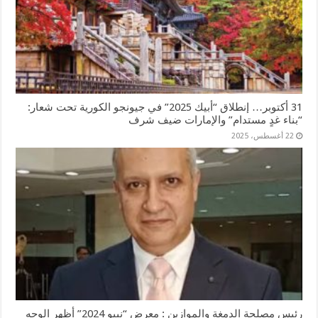
31 أكتوبر… إنطلاق “أبيك 2025” في جيونجو الكورية تحت شعار:
“بناء غدٍ مستدام” والإمارات ضيف شرف
22 أغسطس، 2025
رئيس مصلحة الدمغة والموازين : معرض “نبيو 2024” أظهر الوجه