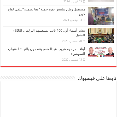
15 فبراير، 2024
مستقبل وطن ببلبيس يقود حملة “معا نطمئن”لتلقي لقاح
كورونا
13 نوفمبر، 2021
ننشر أسماء أول 100 نائب يستقبلهم البرلمان الثلاثاء
المقبل
20 ديسمبر، 2020
أبناء المرحوم غريب عبدالمنعم يتقدمون بالتهنئة لـ«نواب
السويس»
13 ديسمبر، 2020
تابعنا على فيسبوك