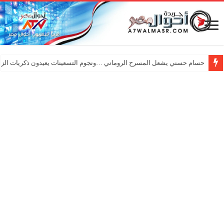
حسام حسني يشعل المسرح الروماني …ونجوم التسعينات يعيدون ذكريات الزم