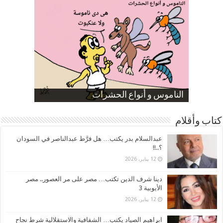
صورة كاركاتيرية
صورة كاركاتيرية
الناموس و أنواع الحشرات
الموظفين بعد ارتفاع الأسعار
ارتفاع نسبة الطلاق في مصر
كتاب وأقلام
عبدالسلام بدر يكتب… هل فرَّط عبدالناصر في السودان
؟..!!
12 يناير، 2026
دينا شرف الدين تكتب… مصر على مر العصور.. مصر
الأيوبية 3
12 يناير، 2026
ابراهيم الصياد يكتب… الشفافية والاستقلالية شرط نجاح