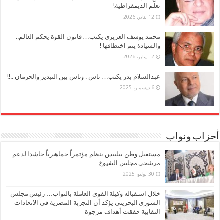
تعلُّم الديمقراطية!
12 يناير، 2026
محمد يوسف العزيزي يكتب… قانون القوة يحكم العالم..
والسيادة يتم اختطافها !
12 يناير، 2026
عبدالسلام بدر يكتب… ناس . وناس بين التبذير والحرمان ..!!
6 ديسمبر، 2025
أحزاب ونواب
مستقبل وطن ببلبيس ينظم مؤتمراً جماهيرياً حاشدا لدعم
مرشحي مجلس الشيوخ
30 يوليو، 2025
خلال استقباله وكيلة القوي العاملة بالنواب… رئيس مجلس
الشورى البحريني يؤكد أن التجربة المصرية في الاتحادات
النقابية حققت أهداف مرجوة