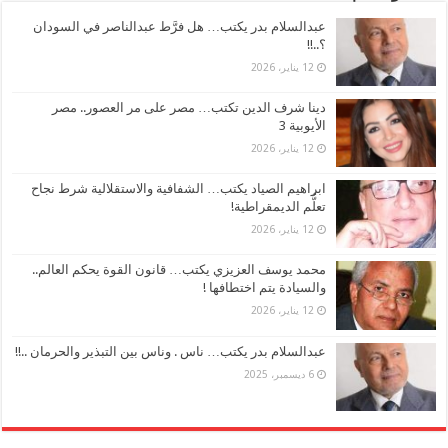
عبدالسلام بدر يكتب… هل فرَّط عبدالناصر في السودان
؟..!!
12 يناير، 2026
دينا شرف الدين تكتب… مصر على مر العصور.. مصر
الأيوبية 3
12 يناير، 2026
ابراهيم الصياد يكتب… الشفافية والاستقلالية شرط نجاح
تعلُّم الديمقراطية!
12 يناير، 2026
محمد يوسف العزيزي يكتب… قانون القوة يحكم العالم..
والسيادة يتم اختطافها !
12 يناير، 2026
عبدالسلام بدر يكتب… ناس . وناس بين التبذير والحرمان ..!!
6 ديسمبر، 2025