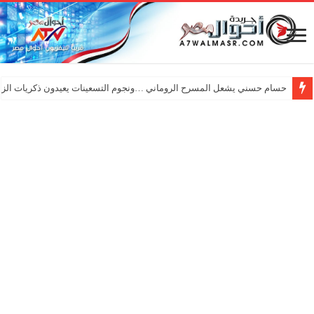
حسام حسني يشعل المسرح الروماني …ونجوم التسعينات يعيدون ذكريات الزم