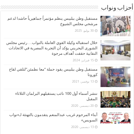
أحزاب ونواب
مستقبل وطن ببلبيس ينظم مؤتمراً جماهيرياً حاشدا لدعم
مرشحي مجلس الشيوخ
30 يوليو، 2025
خلال استقباله وكيلة القوي العاملة بالنواب… رئيس مجلس
الشورى البحريني يؤكد أن التجربة المصرية في الاتحادات
النقابية حققت أهداف مرجوة
15 فبراير، 2024
مستقبل وطن ببلبيس يقود حملة “معا نطمئن”لتلقي لقاح
كورونا
13 نوفمبر، 2021
ننشر أسماء أول 100 نائب يستقبلهم البرلمان الثلاثاء
المقبل
20 ديسمبر، 2020
أبناء المرحوم غريب عبدالمنعم يتقدمون بالتهنئة لـ«نواب
السويس»
13 ديسمبر، 2020