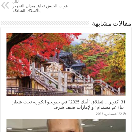
التالي
قوات الجيش تغلق ميدان التحرير
بالاسلاك الشائكة
مقالات مشابهة
31 أكتوبر… إنطلاق “أبيك 2025” في جيونجو الكورية تحت شعار:
“بناء غدٍ مستدام” والإمارات ضيف شرف
22 أغسطس، 2025