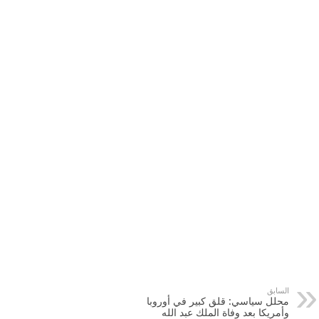
السابق
محلل سياسي: قلق كبير في أوروبا
وأمريكا بعد وفاة الملك عبد الله