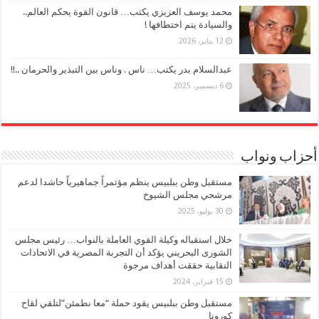
محمد يوسف العزيزي يكتب… قانون القوة يحكم العالم..
والسيادة يتم اختطافها !
12 يناير، 2026
عبدالسلام بدر يكتب… ناس . وناس بين التبذير والحرمان ..!!
6 ديسمبر، 2025
أحزاب ونواب
مستقبل وطن ببلبيس ينظم مؤتمراً جماهيرياً حاشدا لدعم
مرشحي مجلس الشيوخ
30 يوليو، 2025
خلال استقباله وكيلة القوي العاملة بالنواب… رئيس مجلس
الشورى البحريني يؤكد أن التجربة المصرية في الاتحادات
النقابية حققت أهداف مرجوة
15 فبراير، 2024
مستقبل وطن ببلبيس يقود حملة “معا نطمئن”لتلقي لقاح
كورونا