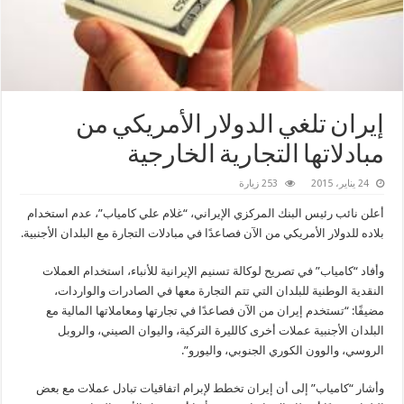
إيران تلغي الدولار الأمريكي من
مبادلاتها التجارية الخارجية
24 يناير، 2015
253 زيارة
أعلن نائب رئيس البنك المركزي الإيراني، “غلام علي كامياب”، عدم استخدام
بلاده للدولار الأمريكي من الآن فصاعدًا في مبادلات التجارة مع البلدان الأجنبية.
وأفاد “كامياب” في تصريح لوكالة تسنيم الإيرانية للأنباء، استخدام العملات
النقدية الوطنية للبلدان التي تتم التجارة معها في الصادرات والواردات،
مضيفًا: “تستخدم إيران من الآن فصاعدًا في تجارتها ومعاملاتها المالية مع
البلدان الأجنبية عملات أخرى كالليرة التركية، واليوان الصيني، والروبل
الروسي، والوون الكوري الجنوبي، واليورو”.
وأشار “كامياب” إلى أن إيران تخطط لإبرام اتفاقيات تبادل عملات مع بعض