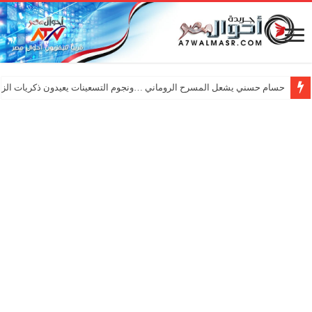
حسام حسني يشعل المسرح الروماني …ونجوم التسعينات يعيدون ذكريات الزم