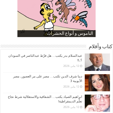
صورة كاركاتيرية
صورة كاركاتيرية
الناموس و أنواع الحشرات
الموظفين بعد ارتفاع الأسعار
ارتفاع نسبة الطلاق في مصر
كتاب وأقلام
عبدالسلام بدر يكتب… هل فرَّط عبدالناصر في السودان
؟..!!
12 يناير، 2026
دينا شرف الدين تكتب… مصر على مر العصور.. مصر
الأيوبية 3
12 يناير، 2026
ابراهيم الصياد يكتب… الشفافية والاستقلالية شرط نجاح
تعلُّم الديمقراطية!
12 يناير، 2026