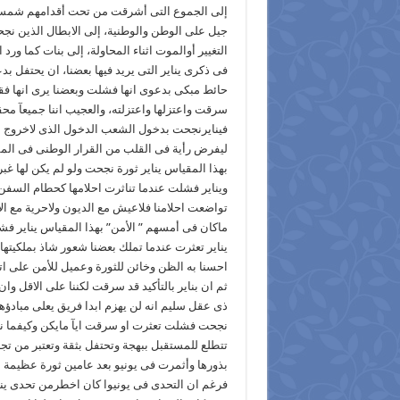
إلى الجموع التى أشرقت من تحت أقدامهم شمس ال
جيل على الوطن والوطنية، إلى الابطال الذين نجح
التغيير أوالموت اثناء المحاولة، إلى بنات كما ورد
فى ذكرى يناير التى يريد فيها بعضنا، ان يحتفل ب
حائط مبكى بدعوى انها فشلت وبعضنا يرى انها فقط
سرقت واعتزلها واعتزلته، والعجيب اننا جميعآ محق
فينايرنجحت بدخول الشعب الدخول الذى لاخروج ب
ليفرض رأية فى القلب من القرار الوطنى فى المشه
بهذا المقياس يناير ثورة نجحت ولو لم يكن لها غب
ويناير فشلت عندما تناثرت احلامها كحطام السفن ع
تواضعت احلامنا فلاعيش مع الديون ولاحرية مع ال
ماكان فى أمسهم ” الأمن” بهذا المقياس يناير فش
يناير تعثرت عندما تملك بعضنا شعور شاذ بملكيتها
احسنا به الظن وخائن للثورة وعميل للأمن على ا
ثم ان بناير بالتأكيد قد سرقت لكننا على الاقل و
ذى عقل سليم انه لن يهزم ابدا فريق يعلى مبادؤها 
نجحت فشلت تعثرت او سرقت ايآ مايكن وكيفما نرا
تتطلع للمستقبل ببهجة وتحتفل بثقة وتعتبر من تجا
بذورها وأثمرت فى يونيو بعد عامين ثورة عظيمة ع
فرغم ان التحدى فى يونيوا كان اخطرمن تحدى ينا