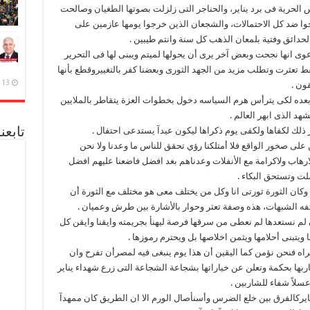
حرية فى برد يناير، والحناجر التى زلزلت بصوتها الطغيان وصالحت
وا ضد كل الاحتمالات، والشجعان الذين خرجوا يومها عازمين على
 الحدائق وفتية بلمعان الذهب كل سنة وانتم طيبين .
دعوى انها نجحت وبعض آخر يرى أن يحولها لميتم ويبنى لها فى التحرير
 تعثرت وتطلب مزيد من الجهد الثورى وبعضنا كفر بالتغييروقطع بأنها
13 ديسمبر، 2020
ون .
عده لكى يترأس هرم السياسه دخول بخطوات العزة يتقاطر بالملايين
د الذى ابهر العالم .
ر ذلك لكفاها ولكفى يوم ذكراها ليكون عيدآ يستدعى احتفال .
تابعن
لى صخور الواقع فلا أمتلكنا رؤي تحقق للناس ما وعدنا ولا نحن
ارهاب ولاكرامة مع الأنفلات وعدناهم بغد افضل فاضعنا عليهم افضل
لت وتستحق البكاء .
 وكان الثورة ثورتى انا وكل من يختلف معى هو مختلف مع الثورة أن
تفه الشبهات، هذه وصفة تعثر وحوار بالأشارة بين طرش وعميان .
ان لم نستعدها لم نعطى من سرقها فرصة ليهنأ بجريمته وايقنا وايقن كل
ويتبنى أحلامها ويثمن اخلاصها بل ويحترم رموزها .
ه فنحن نؤمن كما اليقين أن هذا يوم ينبغى فيه لمصرأن تفرح وان
ربها بحكمة وتعلن عن خياراتها بشجاعة الشجاعة التى زرع شهداء يناير
سلاً شفاء للشاربين .
يركالفرق بين خلع الضرس وأسنأصال الورم الا ان الطريق كان ممهدآ