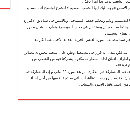
ارالشعب يريد غدا امرآ نافذآ .
ر الأمس نتوجه اليك ايها الشعب العظيم لا لنشرح اوننصح أنما لنسمع
 عندما انضممتم وبكم ومعكم حققنا المستحيل وبالامس فى صناديق الاقتراع
فعل وحتمآ سننضم بل وسندخل فى صلب الموضوع ونقارب الشأن محور
الفتاح السيسى .
هم شئ مطالب الثورة العيش الحرية العدالة الاجتماعية الكرامة
 اليه لكن يبقى انه قرار فى مستقبل وطن على المحك يتعلق به مصائر
 اطراف اتفاق لذلك سنطرحه مكتوبآ يشاركنا فيه من الشعب من
دة الله .
ولهذا نؤكد على عدم مشاركة التكتل القوى الثورية، ضد المشاركة في الذكرى الرابعة لثورة 25 يناير، و إن المشاركة في
خوان للاندساس وسط التظاهرات التي سيتم تنظيمها من أجل إحياء
 من العنف وقتل الجنود والشباب .