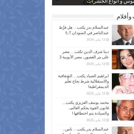
 كاركاتيرية
 كاركاتيرية
موس و أنواع الحشرات
ظفين بعد ارتفاع الأسعار
اع نسبة الطلاق في مصر
وأقلام
عبدالسلام بدر يكتب… هل فرَّط
عبدالناصر في السودان ؟..!!
12 يناير، 2026
دينا شرف الدين تكتب… مصر
على مر العصور.. مصر الأيوبية 3
12 يناير، 2026
ابراهيم الصياد يكتب… الشفافية
والاستقلالية شرط نجاح تعلُّم
الديمقراطية!
12 يناير، 2026
محمد يوسف العزيزي يكتب…
قانون القوة يحكم العالم..
والسيادة يتم اختطافها !
12 يناير، 2026
عبدالسلام بدر يكتب… ناس .