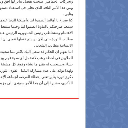
وتحركات الجماهير اصبحت بفضل يناير لها افق وشع
ومن هذا الامر النافذ الذى تجلى فى استفتاء دستو
ونلبى .
كنا نصرخ يا أهالينا أنضموا لينا وأمتلكنا الدنيا
سمعنا صرختكم ياابناؤنا انضموا لينا وحتما سن
الاهتمام وسنخاطب رئيس الجمهورية الرئيس عبد 
مطالب الثورة حتى الان لن يتم تفعلها نتمنى ان ا
الانسانية مطالب الشعب .
اننا نفهم ان الحكم قد سعى اليك باكثر مما سعيت
للملايين فى لحظة رعب لاتحتمل أى سوء فهم بين
يشاء وتستجيب له بقدر ما تشاء وفوق كل مشيئة ارا
ذكرى ثورة يناير تعني إعطاء الفرصة لجماعة الإ
الذكرى، مشيرا إلى أن هذا الأمر سيؤدي إلى مزيد