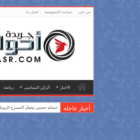
من نحن
سياسة الخصوصية
اتصل بنا
الاخبار
الركن السياسى
رياضة
حسام حسني يشعل المسرح الروماني
أخبار عاجلة