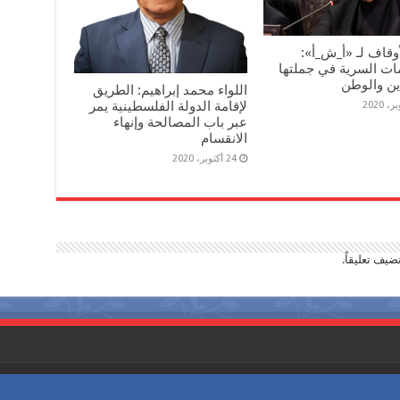
أوقاف لـ «أ_ش_أ»:
ات السرية في جملتها
ين والوطن
اللواء محمد إبراهيم: الطريق
لإقامة الدولة الفلسطينية يمر
عبر باب المصالحة وإنهاء
الانقسام
24 أكتوبر، 2020
ضيف تعليقاً.