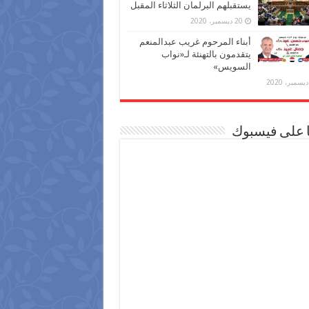
يستقبلهم البرلمان الثلاثاء المقبل
20 ديسمبر، 2020
أبناء المرحوم غريب عبدالمنعم
يتقدمون بالتهنئة لـ«نواب
السويس»
ا على فيسبوك