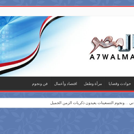
حوادث وقضايا
مرأة وطفل
اقتصاد وأعمال
فن ونجوم
 …ونجوم التسعينات يعيدون ذكريات الزمن الجميل