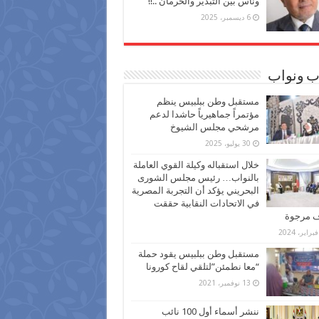
وناس بين التبذير والحرمان ..!!
6 ديسمبر، 2025
ب ونواب
مستقبل وطن ببلبيس ينظم
مؤتمراً جماهيرياً حاشدا لدعم
مرشحي مجلس الشيوخ
30 يوليو، 2025
خلال استقباله وكيلة القوي العاملة
بالنواب… رئيس مجلس الشورى
البحريني يؤكد أن التجربة المصرية
في الاتحادات النقابية حققت
ف مرجوة
مستقبل وطن ببلبيس يقود حملة
“معا نطمئن”لتلقي لقاح كورونا
13 نوفمبر، 2021
ننشر أسماء أول 100 نائب