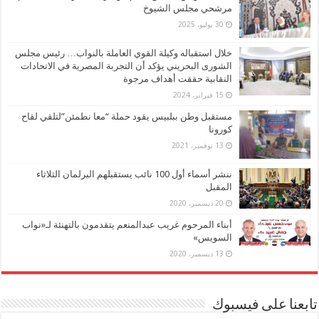
مرشحي مجلس الشيوخ
30 يوليو، 2025
خلال استقباله وكيلة القوي العاملة بالنواب… رئيس مجلس
الشورى البحريني يؤكد أن التجربة المصرية في الاتحادات
النقابية حققت أهداف مرجوة
15 فبراير، 2024
مستقبل وطن ببلبيس يقود حملة “معا نطمئن”لتلقي لقاح
كورونا
13 نوفمبر، 2021
ننشر أسماء أول 100 نائب يستقبلهم البرلمان الثلاثاء
المقبل
20 ديسمبر، 2020
أبناء المرحوم غريب عبدالمنعم يتقدمون بالتهنئة لـ«نواب
السويس»
13 ديسمبر، 2020
تابعنا على فيسبوك