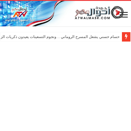
حسام حسني يشعل المسرح الروماني …ونجوم التسعينات يعيدون ذكريات الزم