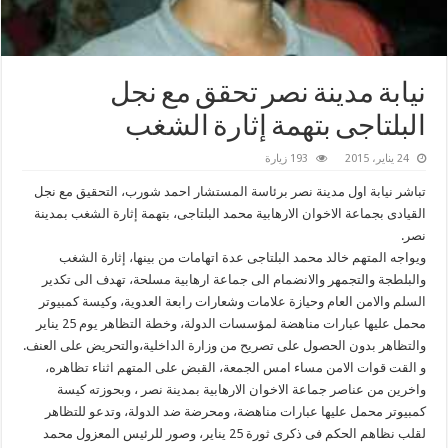
نيابة مدينة نصر تحقق مع نجل
البلتاجى بتهمة إثارة الشغب
24 يناير، 2015
193 زيارة
تباشر نيابة اول مدينة نصر برئاسة المستشار احمد شورب، التحقيق مع نجل
القيادى بجماعة الاخوان الارهابية محمد البلتاجى، بتهمة إثارة الشغب بمدينة
نصر.
ويواجه المتهم خالد محمد البلتاجى عدة اتهامات من بينها، إثارة الشغب
والبلطجة والتجمهر والانضمام الى جماعة ارهابية مسلحة، تهدف الى تكدير
السلم والامن العام وحيازة علامات وشعارات رابعة العدوية، وكيسة كمبيوتر
محمل عليها عبارات مناهضة لمؤسسات الدولة، وخطة التظاهر يوم 25 يناير
والتظاهر بدون الحصول على تصريح من وزارة الداخلية،والتحريض على العنف.
و القت قوات الامن مساء امس الجمعة، القبض على المتهم اثناء تظاهره،
واخرين من عناصر جماعة الاخوان الارهابية بمدينة نصر ، وبحوزته كيسة
كمبيوتر محمل عليها عبارات مناهضة، ومحرضة ضد الدولة، وتدعو للتظاهر
لقلب نظاهم الحكم فى ذكرى ثورة 25 يناير، وصور للرئيس المعزول محمد