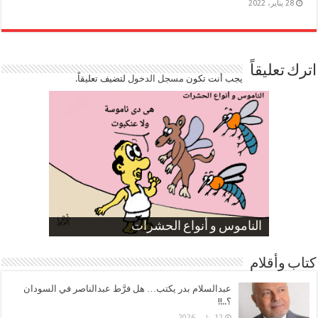
28 يناير، 2022
اترك تعليقاً
يجب أنت تكون
مسجل الدخول
لتضيف تعليقاً.
صورة كاركاتيرية
صورة كاركاتيرية
الناموس و أنواع الحشرات
الموظفين بعد ارتفاع الأسعار
ارتفاع نسبة الطلاق في مصر
كتاب وأقلام
عبدالسلام بدر يكتب… هل فرَّط عبدالناصر في السودان
؟..!!
12 يناير، 2026