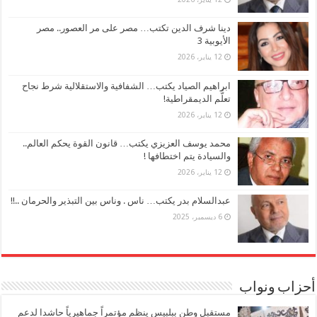
دينا شرف الدين تكتب… مصر على مر العصور.. مصر
الأيوبية 3
12 يناير، 2026
ابراهيم الصياد يكتب… الشفافية والاستقلالية شرط نجاح
تعلُّم الديمقراطية!
12 يناير، 2026
محمد يوسف العزيزي يكتب… قانون القوة يحكم العالم..
والسيادة يتم اختطافها !
12 يناير، 2026
عبدالسلام بدر يكتب… ناس . وناس بين التبذير والحرمان ..!!
6 ديسمبر، 2025
أحزاب ونواب
مستقبل وطن ببلبيس ينظم مؤتمراً جماهيرياً حاشدا لدعم