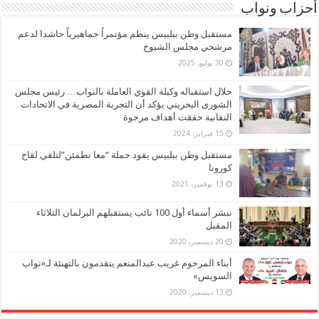
أحزاب ونواب
مستقبل وطن ببلبيس ينظم مؤتمراً جماهيرياً حاشدا لدعم
مرشحي مجلس الشيوخ
30 يوليو، 2025
خلال استقباله وكيلة القوي العاملة بالنواب… رئيس مجلس
الشورى البحريني يؤكد أن التجربة المصرية في الاتحادات
النقابية حققت أهداف مرجوة
15 فبراير، 2024
مستقبل وطن ببلبيس يقود حملة “معا نطمئن”لتلقي لقاح
كورونا
13 نوفمبر، 2021
ننشر أسماء أول 100 نائب يستقبلهم البرلمان الثلاثاء
المقبل
20 ديسمبر، 2020
أبناء المرحوم غريب عبدالمنعم يتقدمون بالتهنئة لـ«نواب
السويس»
13 ديسمبر، 2020