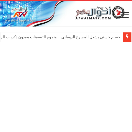
حسام حسني يشعل المسرح الروماني …ونجوم التسعينات يعيدون ذكريات الزم