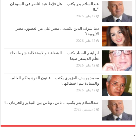
عبدالسلام بدر يكتب… هل فرَّط عبدالناصر في السودان
؟..!!
12 يناير، 2026
دينا شرف الدين تكتب… مصر على مر العصور.. مصر
الأيوبية 3
12 يناير، 2026
ابراهيم الصياد يكتب… الشفافية والاستقلالية شرط نجاح
تعلُّم الديمقراطية!
12 يناير، 2026
محمد يوسف العزيزي يكتب… قانون القوة يحكم العالم..
والسيادة يتم اختطافها !
12 يناير، 2026
عبدالسلام بدر يكتب… ناس . وناس بين التبذير والحرمان ..!!
6 ديسمبر، 2025