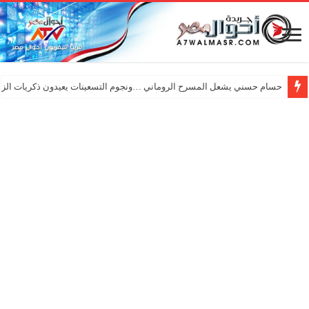
حسام حسني يشعل المسرح الروماني …ونجوم التسعينات يعيدون ذكريات الزم