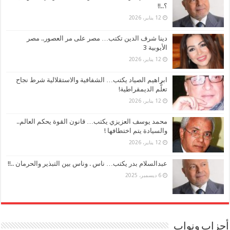
؟..!!
12 يناير، 2026
دينا شرف الدين تكتب… مصر على مر العصور.. مصر
الأيوبية 3
12 يناير، 2026
ابراهيم الصياد يكتب… الشفافية والاستقلالية شرط نجاح
تعلُّم الديمقراطية!
12 يناير، 2026
محمد يوسف العزيزي يكتب… قانون القوة يحكم العالم..
والسيادة يتم اختطافها !
12 يناير، 2026
عبدالسلام بدر يكتب… ناس . وناس بين التبذير والحرمان ..!!
6 ديسمبر، 2025
أحزاب ونواب