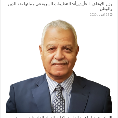
وزير الأوقاف لـ «أ_ش_أ»: التنظيمات السرية في جملتها ضد الدين
والوطن
25 أكتوبر، 2020
اللواء محمد إبراهيم: الطريق لإقامة الدولة الفلسطينية يمر عبر