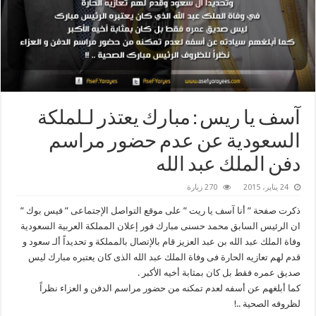
آسف يا ريس : مبارك يعتذر لـلملكة
السعودية عن عدم حضور مراسم
دفن الملك عبد الله
24 يناير، 2015
270 زيارة
ذكرت صفحة ” أنا آسف يا ريت ” على موقع التواصل الإجتماعى ” فيس بوك ”
ان الرئيس السابق محمد حسنى مبارك فور إعلان المملكة العربية السعودية
وفاة الملك عبد الله بن عبد العزيز قام بالإتصال بالمملكة و تحديداً ألـ سعود و
قدم لهم تعازيه الحارة فى وفاة الملك عبد الله الذى كان يعتبره مبارك ليس
صديق عمره فقط بل كان بمثابة أخيه الأكبر .
كما أبلغهم عن أسفه لعدم تمكنه من حضور مراسم الدفن و العزاء نظراً
لظروفه الصحية ..!