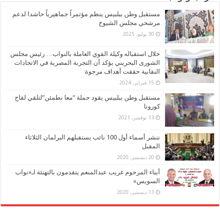
مستقبل وطن ببلبيس ينظم مؤتمراً جماهيرياً حاشدا لدعم
مرشحي مجلس الشيوخ
30 يوليو، 2025
خلال استقباله وكيلة القوي العاملة بالنواب… رئيس مجلس
الشورى البحريني يؤكد أن التجربة المصرية في الاتحادات
النقابية حققت أهداف مرجوة
15 فبراير، 2024
مستقبل وطن ببلبيس يقود حملة “معا نطمئن”لتلقي لقاح
كورونا
13 نوفمبر، 2021
ننشر أسماء أول 100 نائب يستقبلهم البرلمان الثلاثاء
المقبل
20 ديسمبر، 2020
أبناء المرحوم غريب عبدالمنعم يتقدمون بالتهنئة لـ«نواب
السويس»
13 ديسمبر، 2020