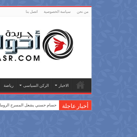
من نحن
سياسة الخصوصية
اتصل بنا
الاخبار
الركن السياسى
رياضة
حسام حسني يشعل المسرح الروماني
أخبار عاجلة