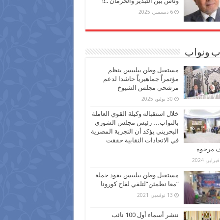
وناس بين التبذير والحرمان ..!!
6 ديسمبر، 2025
ب ونواب
مستقبل وطن ببلبيس ينظم
مؤتمراً جماهيرياً حاشدا لدعم
مرشحي مجلس الشيوخ
30 يوليو، 2025
خلال استقباله وكيلة القوي العاملة
بالنواب… رئيس مجلس الشورى
البحريني يؤكد أن التجربة المصرية
في الاتحادات النقابية حققت
ف مرجوة
مستقبل وطن ببلبيس يقود حملة
“معا نطمئن”لتلقي لقاح كورونا
13 نوفمبر، 2021
ننشر أسماء أول 100 نائب