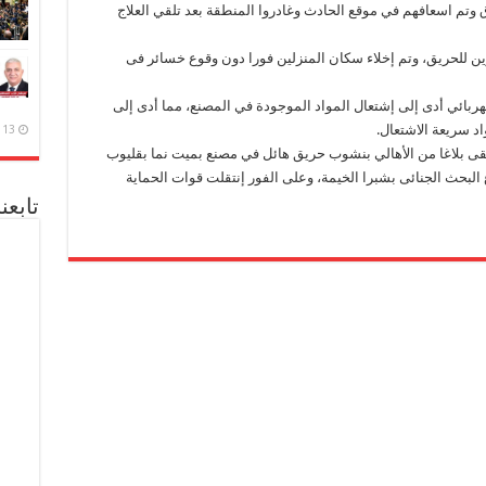
خاص بحالات إختناق وتم اسعافهم في موقع الحادث وغادروا المنطقة بعد تلقي العلاج
ين للحريق، وتم إخلاء سكان المنزلين فورا دون وقوع خسائر فى
ربائي أدى إلى إشتعال المواد الموجودة في المصنع، مما أدى إلى
اد سريعة الاشتعال.
13 ديسمبر، 2020
لقى بلاغا من الأهالي بنشوب حريق هائل في مصنع بميت نما بقليوب
البحث الجنائى بشبرا الخيمة، وعلى الفور إنتقلت قوات الحماية
تابعن