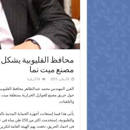
محافظ القليوبية يشكل 
مصنع ميت نما
24 يناير، 2015
214 زيارة
القرر المهندس محمد عبدالظاهر محافظ القليوبية
حول حريق مصنع للعوازل الحرارية بمنطقة ميت ن
والتلفيات.
فى اخماد الحريق، دفعت بهم الهيئة العامة لتكرير 