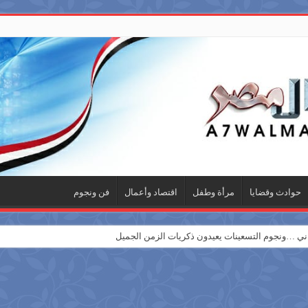
حوادث وقضايا
مرأة وطفل
اقتصاد وأعمال
فن ونجوم
 …ونجوم التسعينات يعيدون ذكريات الزمن الجميل