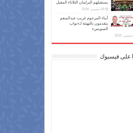
يستقبلهم البرلمان الثلاثاء المقبل
20 ديسمبر، 2020
أبناء المرحوم غريب عبدالمنعم
يتقدمون بالتهنئة لـ«نواب
السويس»
ا على فيسبوك