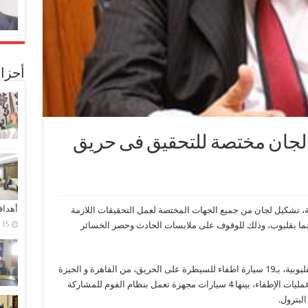
أحزا
لجان مختصة للتحقيق فى حريق
أهدا
، تشكيل لجان من جميع الجهات المختصة لعمل التحقيقات اللازمة
ما بقليوب، وذلك للوقوف على ملابسات الحادث وحصر الخسائر
15 فبراير، 2024
يأتى هذا فيما إستعانت أجهزة الحماية المدنية بالقليوبية، بـ19 سيارة اطفاء للسيطرة على الحريق، من القاهرة و الجيزة
والقليوبية، إستخدمت اكثر من 250 طن مياه في عمليات الإطفاء، بينها 4 سيارات مجهزة تعمل بنظام الفوم للمشاركة
البترول.