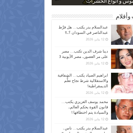
 كاركاتيرية
 كاركاتيرية
موس و أنواع الحشرات
ظفين بعد ارتفاع الأسعار
اع نسبة الطلاق في مصر
وأقلام
عبدالسلام بدر يكتب… هل فرَّط
عبدالناصر في السودان ؟..!!
12 يناير، 2026
دينا شرف الدين تكتب… مصر
على مر العصور.. مصر الأيوبية 3
12 يناير، 2026
ابراهيم الصياد يكتب… الشفافية
والاستقلالية شرط نجاح تعلُّم
الديمقراطية!
12 يناير، 2026
محمد يوسف العزيزي يكتب…
قانون القوة يحكم العالم..
والسيادة يتم اختطافها !
12 يناير، 2026
عبدالسلام بدر يكتب… ناس .