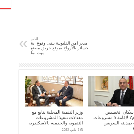
التالي
مدير امن القليوبية ينفى وقوع اية
خسائر بالأرواح بموقع حريق مصنع
ميت نما
لإسكان: تخصيص
وزير التنمية المحلية يتابع مع
٢١٠٤٥م٢ لإقامة 5 مشروعات
معدلات تنفيذ المشروعات
 بمدينة السويس
التنموية والخدمية بالاسكندرية
9 مايو، 2023