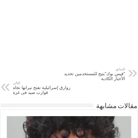
السابق
“فيس بوك”يتيح للمستخدمين تحديد
الأخبار الكاذبة
التالي
زوارق إسرائيلية تفتح نيرانها تجاه
قوارب صيد فى ‫‏غزة‬
مقالات مشابهة