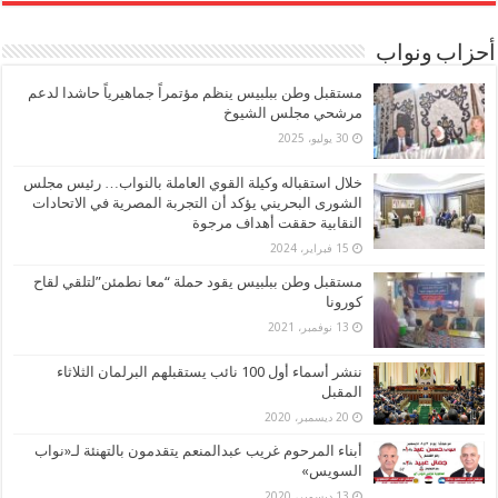
أحزاب ونواب
مستقبل وطن ببلبيس ينظم مؤتمراً جماهيرياً حاشدا لدعم
مرشحي مجلس الشيوخ
30 يوليو، 2025
خلال استقباله وكيلة القوي العاملة بالنواب… رئيس مجلس
الشورى البحريني يؤكد أن التجربة المصرية في الاتحادات
النقابية حققت أهداف مرجوة
15 فبراير، 2024
مستقبل وطن ببلبيس يقود حملة “معا نطمئن”لتلقي لقاح
كورونا
13 نوفمبر، 2021
ننشر أسماء أول 100 نائب يستقبلهم البرلمان الثلاثاء
المقبل
20 ديسمبر، 2020
أبناء المرحوم غريب عبدالمنعم يتقدمون بالتهنئة لـ«نواب
السويس»
13 ديسمبر، 2020