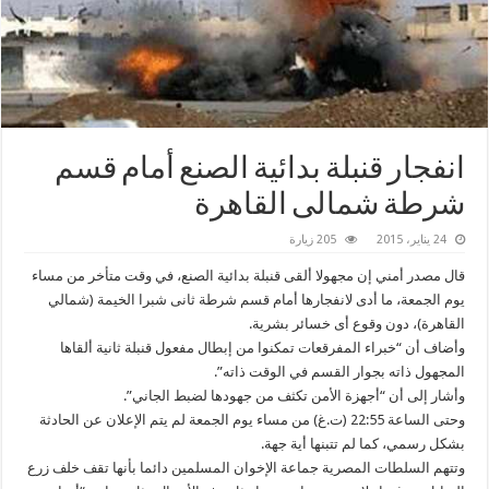
انفجار قنبلة بدائية الصنع أمام قسم
شرطة شمالى القاهرة
24 يناير، 2015
205 زيارة
قال مصدر أمني إن مجهولا ألقى قنبلة بدائية الصنع، في وقت متأخر من مساء
يوم الجمعة، ما أدى لانفجارها أمام قسم شرطة ثانى شبرا الخيمة (شمالي
القاهرة)، دون وقوع أى خسائر بشرية.
وأضاف أن “خبراء المفرقعات تمكنوا من إبطال مفعول قنبلة ثانية ألقاها
المجهول ذاته بجوار القسم في الوقت ذاته”.
وأشار إلى أن “أجهزة الأمن تكثف من جهودها لضبط الجاني”.
وحتى الساعة 22:55 (ت.غ) من مساء يوم الجمعة لم يتم الإعلان عن الحادثة
بشكل رسمي، كما لم تتبنها أية جهة.
وتتهم السلطات المصرية جماعة الإخوان المسلمين دائما بأنها تقف خلف زرع