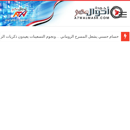
حسام حسني يشعل المسرح الروماني …ونجوم التسعينات يعيدون ذكريات الزم