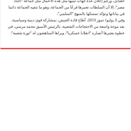
القنابل، ورغم إعلان عدة جهات تبنيها مثل هذه الأعمال مثل جماعة “أجناد
مصر”، إلا أن السلطات تعتبرها فرعًا من الجماعة، وهو ما تنفيه الجماعة دائما
في بياناتها وتؤكد تمسكها بالمنهج “السلمي”.
وفي 3 يوليو/ تموز 2013، أطاح قادة الجيش، بمشاركة قوى دينية وسياسية،
بعد موجة واسعة من الاحتجاجات الشعبية، بالرئيس الأسبق محمد مرسي، في
خطوة يعتبرها أنصاره “انقلابا عسكريا”، ويراها المناهضون له “ثورة شعبية”.