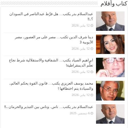
كتاب وأقلام
عبدالسلام بدر يكتب… هل فرَّط عبدالناصر في السودان
؟..!!
12 يناير، 2026
دينا شرف الدين تكتب… مصر على مر العصور.. مصر
الأيوبية 3
12 يناير، 2026
ابراهيم الصياد يكتب… الشفافية والاستقلالية شرط نجاح
تعلُّم الديمقراطية!
12 يناير، 2026
محمد يوسف العزيزي يكتب… قانون القوة يحكم العالم..
والسيادة يتم اختطافها !
12 يناير، 2026
عبدالسلام بدر يكتب… ناس . وناس بين التبذير والحرمان ..!!
6 ديسمبر، 2025