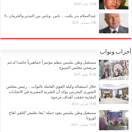
12 يناير، 2026
عبدالسلام بدر يكتب… ناس . وناس بين التبذير والحرمان ..!!
6 ديسمبر، 2025
أحزاب ونواب
مستقبل وطن ببلبيس ينظم مؤتمراً جماهيرياً حاشدا لدعم
مرشحي مجلس الشيوخ
30 يوليو، 2025
خلال استقباله وكيلة القوي العاملة بالنواب… رئيس مجلس
الشورى البحريني يؤكد أن التجربة المصرية في الاتحادات
النقابية حققت أهداف مرجوة
15 فبراير، 2024
مستقبل وطن ببلبيس يقود حملة “معا نطمئن”لتلقي لقاح
كورونا
13 نوفمبر، 2021