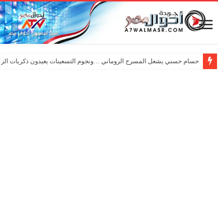
حسام حسني يشعل المسرح الروماني …ونجوم التسعينات يعيدون ذكريات الزم