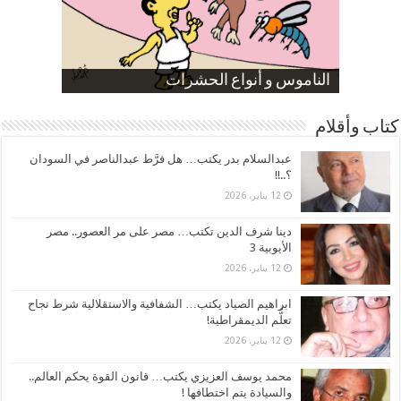
صورة كاركاتيرية
صورة كاركاتيرية
الناموس و أنواع الحشرات
الموظفين بعد ارتفاع الأسعار
ارتفاع نسبة الطلاق في مصر
كتاب وأقلام
عبدالسلام بدر يكتب… هل فرَّط عبدالناصر في السودان
؟..!!
12 يناير، 2026
دينا شرف الدين تكتب… مصر على مر العصور.. مصر
الأيوبية 3
12 يناير، 2026
ابراهيم الصياد يكتب… الشفافية والاستقلالية شرط نجاح
تعلُّم الديمقراطية!
12 يناير، 2026
محمد يوسف العزيزي يكتب… قانون القوة يحكم العالم..
والسيادة يتم اختطافها !