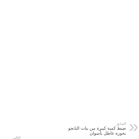
السابق
ضبط كمية كبيرة من نبات البانجو
بحوزة عاطل بأسوان
التالي