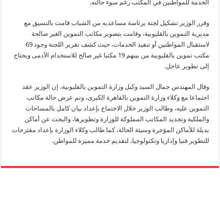
الخدمة للمواطنين في المكتب رغم سوء حالته.
وقرر الوزير تشكيل لجنة برئاسة مساعديه من الشباب قامت بالنسيق مع
مديرية التموين بالقليوبية، وقامت بتصوير مكاتب التموين الغير صالحة
لاستقبال المواطنين أو تنفيذ الخدمات، حيث كشف تقرير اللجنة وجود 69
مكتب تموين بالقليوبية من بينهم 19 مكتبا غير صالح للاستخدام الآدمى ويحتاج
إلى تطوير عاجل.
وقال المهندس جمال السيد وكيل وزارة التموين بالقليوبية، إن الوزير عقد
اجتماعا مع وكلاء وزارة التموين بالقاهرة الكبرى، وتم عرض حالة مكاتب
التموين عليه، وطالب الوزير خلال الاجتماع بإعداد بيان كامل بالمساحات
والملكية وتجديد المكاتب المملوكة للوزارة وتطويرها، والبحث عن أماكن
بديلة للأماكن المؤجرة وسيئة الحالة، كما طالب وكلاء الوزارة بإعداد مقترحات
للتطوير فنيا وإداريا وتكنولوجيا، لتقديم خدمة مميزة للمواطن.