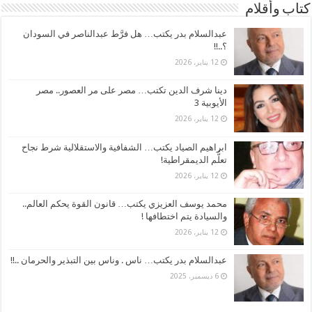
كتاب وأقلام
عبدالسلام بدر يكتب… هل فرَّط عبدالناصر في السودان
؟..!!
12 يناير، 2026
دينا شرف الدين تكتب… مصر على مر العصور.. مصر
الأيوبية 3
12 يناير، 2026
ابراهيم الصياد يكتب… الشفافية والاستقلالية شرط نجاح
تعلُّم الديمقراطية!
12 يناير، 2026
محمد يوسف العزيزي يكتب… قانون القوة يحكم العالم..
والسيادة يتم اختطافها !
12 يناير، 2026
عبدالسلام بدر يكتب… ناس . وناس بين التبذير والحرمان ..!!
6 ديسمبر، 2025