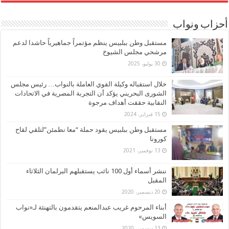
أحزاب ونواب
مستقبل وطن ببلبيس ينظم مؤتمراً جماهيرياً حاشدا لدعم
مرشحي مجلس الشيوخ
30 يوليو، 2025
خلال استقباله وكيلة القوي العاملة بالنواب… رئيس مجلس
الشورى البحريني يؤكد أن التجربة المصرية في الاتحادات
النقابية حققت أهداف مرجوة
15 فبراير، 2024
مستقبل وطن ببلبيس يقود حملة “معا نطمئن”لتلقي لقاح
كورونا
13 نوفمبر، 2021
ننشر أسماء أول 100 نائب يستقبلهم البرلمان الثلاثاء
المقبل
20 ديسمبر، 2020
أبناء المرحوم غريب عبدالمنعم يتقدمون بالتهنئة لـ«نواب
السويس»
13 ديسمبر، 2020