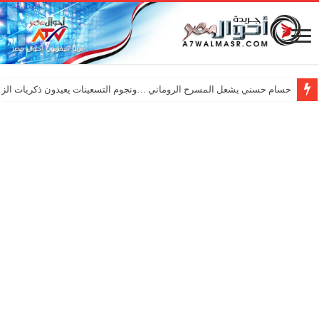
حسام حسني يشعل المسرح الروماني …ونجوم التسعينات يعيدون ذكريات الزم