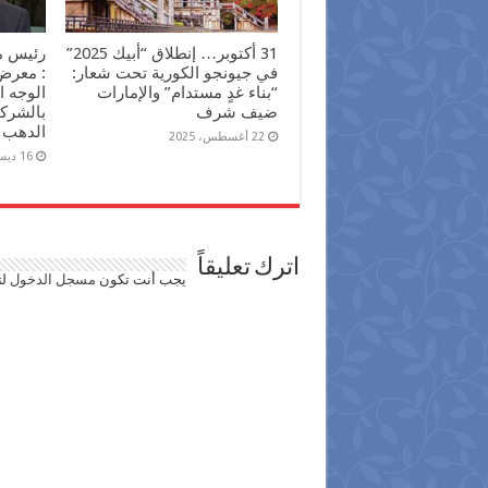
31 أكتوبر… إنطلاق “أبيك 2025”
رئيس م
في جيونجو الكورية تحت شعار:
“بناء غدٍ مستدام” والإمارات
الوجه 
ضيف شرف
بالشرك
الدهب
22 أغسطس، 2025
16 ديسمبر، 2024
اترك تعليقاً
يجب أنت تكون
مسجل الدخول
لت