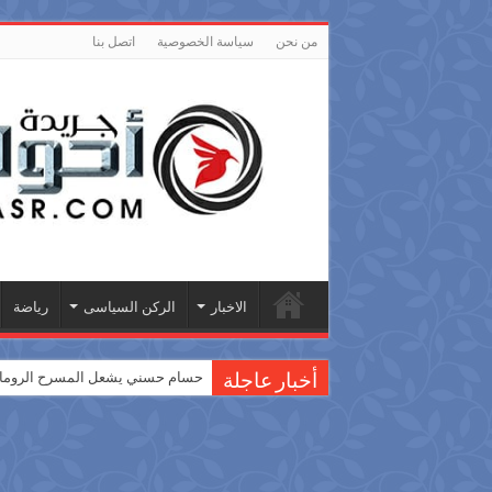
من نحن
سياسة الخصوصية
اتصل بنا
الاخبار
الركن السياسى
رياضة
حسام حسني يشعل المسرح الروماني
أخبار عاجلة