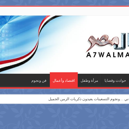
حوادث وقضايا
مرأة وطفل
اقتصاد وأعمال
فن ونجوم
 …ونجوم التسعينات يعيدون ذكريات الزمن الجميل