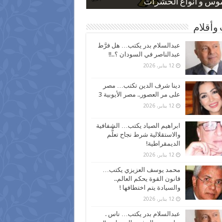
 كاركاتيرية
 كاركاتيرية
موس و أنواع الحشرات
ظفين بعد ارتفاع الأسعار
اع نسبة الطلاق في مصر
وأقلام
عبدالسلام بدر يكتب… هل فرَّط
عبدالناصر في السودان ؟..!!
12 يناير، 2026
دينا شرف الدين تكتب… مصر
على مر العصور.. مصر الأيوبية 3
12 يناير، 2026
ابراهيم الصياد يكتب… الشفافية
والاستقلالية شرط نجاح تعلُّم
الديمقراطية!
12 يناير، 2026
محمد يوسف العزيزي يكتب…
قانون القوة يحكم العالم..
والسيادة يتم اختطافها !
12 يناير، 2026
عبدالسلام بدر يكتب… ناس .