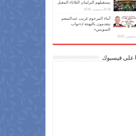
يستقبلهم البرلمان الثلاثاء المقبل
20 ديسمبر، 2020
أبناء المرحوم غريب عبدالمنعم
يتقدمون بالتهنئة لـ«نواب
السويس»
ا على فيسبوك