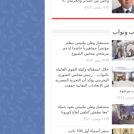
وناس بين التبذير والحرمان ..!!
6 ديسمبر، 2025
ب ونواب
مستقبل وطن ببلبيس ينظم
مؤتمراً جماهيرياً حاشدا لدعم
مرشحي مجلس الشيوخ
30 يوليو، 2025
خلال استقباله وكيلة القوي العاملة
بالنواب… رئيس مجلس الشورى
البحريني يؤكد أن التجربة المصرية
في الاتحادات النقابية حققت
ف مرجوة
مستقبل وطن ببلبيس يقود حملة
“معا نطمئن”لتلقي لقاح كورونا
13 نوفمبر، 2021
ننشر أسماء أول 100 نائب