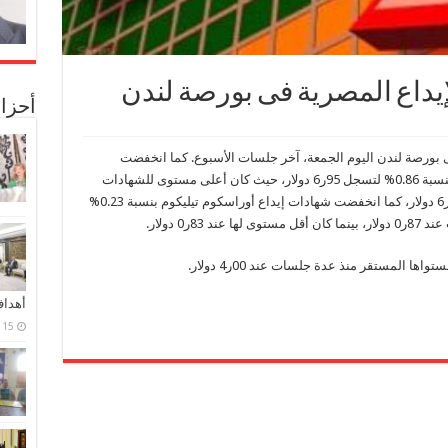
إيداع المصرية فى بورصة لندن
أحزا
بورصة لندن ‏اليوم الجمعة، آخر جلسات الأسبوع.‏ كما انخفضت
شهادات إيداع البنك التجارى الدولى 06ر0 نقطة بنسبة 0.86% لتسجل ‏‏95ر6 ‏دولار، حيث كان أعلى مستوى للشهادات
عند 06ر7 دولار، بينما كان أقل ‏مستوى لها عند 80ر6 دولار، كما انخفضت شهادات إيداع أوراسكوم تيليكوم بنسبة 0.23%
مستقر منذ عدة جلسات عند 00ر4 ‏دولار.‏
أهدا
15 فبراير، 2024