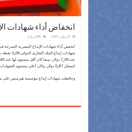
انخفاض أداء شهادات ال
23 يناير، 2015
249 زيارة
انخفض أداء شهادات الإيداع المصرية المدرجة فى 
لتسجل 87ر0 دولار، وكان ‏أعلى مستوى للشهادات عند 87ر0 دولار، بينما كان أقل مستوى لها عند 83ر0 دولار.‏
وحافظت شهادات إيداع مؤسسة هيرميس على مستواها ال