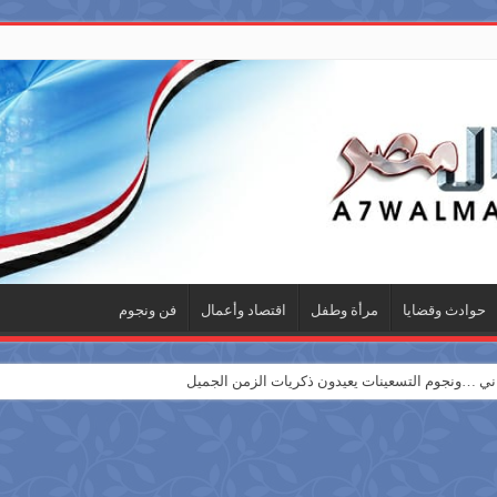
حوادث وقضايا
مرأة وطفل
اقتصاد وأعمال
فن ونجوم
 …ونجوم التسعينات يعيدون ذكريات الزمن الجميل