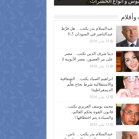
 كاركاتيرية
 كاركاتيرية
موس و أنواع الحشرات
ظفين بعد ارتفاع الأسعار
اع نسبة الطلاق في مصر
وأقلام
عبدالسلام بدر يكتب… هل فرَّط
عبدالناصر في السودان ؟..!!
12 يناير، 2026
دينا شرف الدين تكتب… مصر
على مر العصور.. مصر الأيوبية 3
12 يناير، 2026
ابراهيم الصياد يكتب… الشفافية
والاستقلالية شرط نجاح تعلُّم
الديمقراطية!
12 يناير، 2026
محمد يوسف العزيزي يكتب…
قانون القوة يحكم العالم..
والسيادة يتم اختطافها !
12 يناير، 2026
عبدالسلام بدر يكتب… ناس .