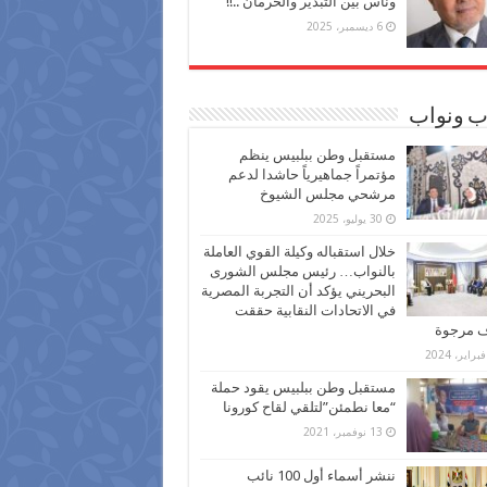
وناس بين التبذير والحرمان ..!!
6 ديسمبر، 2025
ب ونواب
مستقبل وطن ببلبيس ينظم
مؤتمراً جماهيرياً حاشدا لدعم
مرشحي مجلس الشيوخ
30 يوليو، 2025
خلال استقباله وكيلة القوي العاملة
بالنواب… رئيس مجلس الشورى
البحريني يؤكد أن التجربة المصرية
في الاتحادات النقابية حققت
ف مرجوة
مستقبل وطن ببلبيس يقود حملة
“معا نطمئن”لتلقي لقاح كورونا
13 نوفمبر، 2021
ننشر أسماء أول 100 نائب