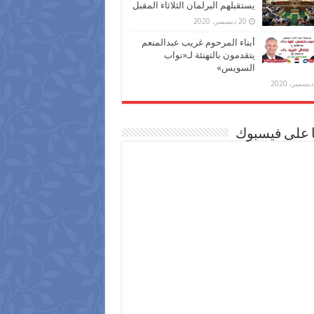
يستقبلهم البرلمان الثلاثاء المقبل
20 ديسمبر، 2020
أبناء المرحوم غريب عبدالمنعم
يتقدمون بالتهنئة لـ«نواب
السويس»
ا على فيسبوك