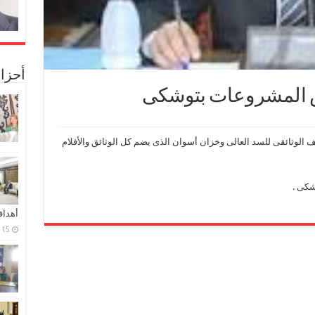
أحزا
عض المشروعات بتوشكى
ف الوثائقى للسد العالى وخزان أسوان الذى يضم كل الوثائق والأفلام
شكى .
أهدا
15 فبراير، 2024