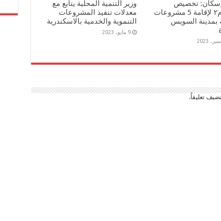
لإسكان: تخصيص
وزير التنمية المحلية يتابع مع
٢١٠٤٥م٢ لإقامة 5 مشروعات
معدلات تنفيذ المشروعات
 بمدينة السويس
التنموية والخدمية بالاسكندرية
9 مايو، 2023
ضيف تعليقاً.