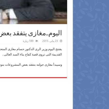
اليوم..مغازى يتفقد ب
23 يناير، 2015
189 زيارة
يفتتح اليوم وزير الرى الدكتور حسام مغازى المتح
القديمة التى تروى قصة كفاح بناء السد العالى .
وسيبدأ مغازى جولته بتفقد بعض المشروعات بتو