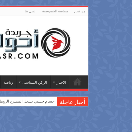
من نحن
سياسة الخصوصية
اتصل بنا
الاخبار
الركن السياسى
رياضة
حسام حسني يشعل المسرح الروماني
أخبار عاجلة