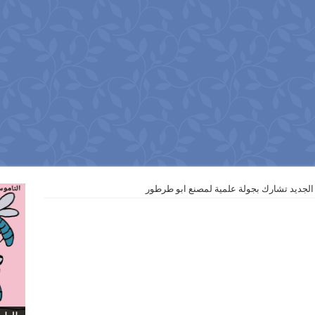
 الجديد تشارك بجولة علمية لمصنع ابو طرطور