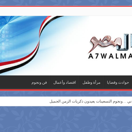
حوادث وقضايا
مرأة وطفل
اقتصاد وأعمال
فن ونجوم
 …ونجوم التسعينات يعيدون ذكريات الزمن الجميل