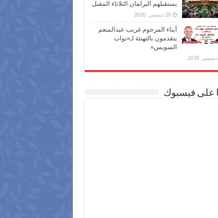
يستقبلهم البرلمان الثلاثاء المقبل
20 ديسمبر، 2020
أبناء المرحوم غريب عبدالمنعم
يتقدمون بالتهنئة لـ«نواب
السويس»
ا على فيسبوك