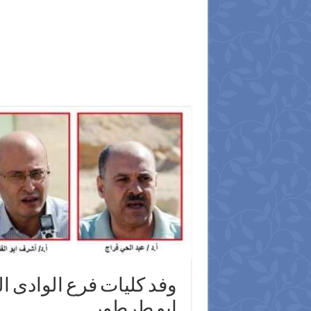
وفد كليات فرع الوادى ا
ابو طرطور