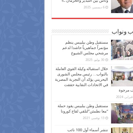
وناس بين التبذير والحرمان ..!!
6 ديسمبر، 2025
ب ونواب
مستقبل وطن ببلبيس ينظم
مؤتمراً جماهيرياً حاشدا لدعم
مرشحي مجلس الشيوخ
30 يوليو، 2025
خلال استقباله وكيلة القوي العاملة
بالنواب… رئيس مجلس الشورى
البحريني يؤكد أن التجربة المصرية
في الاتحادات النقابية حققت
ف مرجوة
مستقبل وطن ببلبيس يقود حملة
“معا نطمئن”لتلقي لقاح كورونا
13 نوفمبر، 2021
ننشر أسماء أول 100 نائب