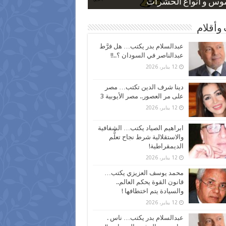
 كاركاتيرية
 كاركاتيرية
موس و أنواع الحشرات
ظفين بعد ارتفاع الأسعار
اع نسبة الطلاق في مصر
وأقلام
عبدالسلام بدر يكتب… هل فرَّط
عبدالناصر في السودان ؟..!!
12 يناير، 2026
دينا شرف الدين تكتب… مصر
على مر العصور.. مصر الأيوبية 3
12 يناير، 2026
ابراهيم الصياد يكتب… الشفافية
والاستقلالية شرط نجاح تعلُّم
الديمقراطية!
12 يناير، 2026
محمد يوسف العزيزي يكتب…
قانون القوة يحكم العالم..
والسيادة يتم اختطافها !
12 يناير، 2026
عبدالسلام بدر يكتب… ناس .