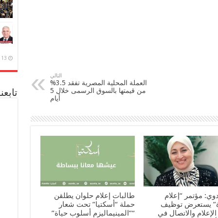
13 ديسمبر، 2020
التالي
العملة المحلية المصرية تفقد 3.5%
من قيمتها بالسوق الرسمى خلال 5
تابعن
أيام
بدوي: مؤتمر “إعلام
طالبات إعلام حلوان يطلقن
ة” يستعرض توظيف
حملة “أسكتيا” تحت شعار
الإعلام والاتصال في
“”المينيماليزم أسلوب حياة”