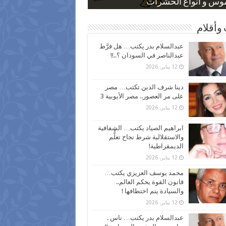
 كاركاتيرية
 كاركاتيرية
موس و أنواع الحشرات
ظفين بعد ارتفاع الأسعار
اع نسبة الطلاق في مصر
وأقلام
عبدالسلام بدر يكتب… هل فرَّط
عبدالناصر في السودان ؟..!!
12 يناير، 2026
دينا شرف الدين تكتب… مصر
على مر العصور.. مصر الأيوبية 3
12 يناير، 2026
ابراهيم الصياد يكتب… الشفافية
والاستقلالية شرط نجاح تعلُّم
الديمقراطية!
12 يناير، 2026
محمد يوسف العزيزي يكتب…
قانون القوة يحكم العالم..
والسيادة يتم اختطافها !
12 يناير، 2026
عبدالسلام بدر يكتب… ناس .