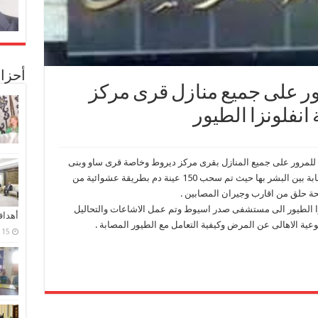
أحزا
ر على جميع منازل قرى مركز
نفلونزا الطيور
لمرور على جميع المنازل بقرى مركز ديروط وخاصة قرى ساو وبنى
مجد ودشلوط التى شهدت ظهور بعض حالات الاصابة بين البشر بها حيث تم سحب 150 عينة دم بطريقة عشوائية من
نزا الطيور الى مستشفى صدر اسيوط وتم عمل الاشاعات والتحاليل
أهدا
 توعية الاهالى عن المرض وكيفية التعامل مع الطيور المصابة .
15 فبراير، 2024