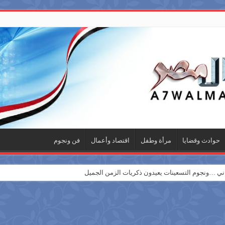
حوادث وقضايا
مرأة وطفل
اقتصاد وأعمال
فن ونجوم
 …ونجوم التسعينات يعيدون ذكريات الزمن الجميل