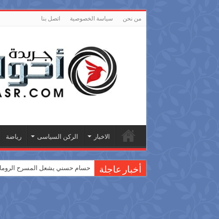
من نحن
سياسة الخصوصية
اتصل بنا
الاخبار
الركن السياسى
رياضة
حسام حسني يشعل المسرح الروماني
أخبار عاجلة