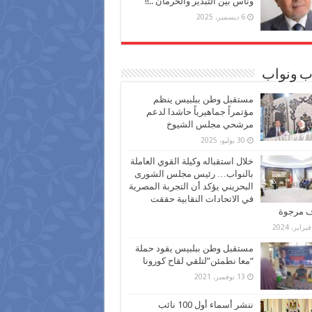
وناس بين التبذير والحرمان ..!!
6 ديسمبر، 2025
ب ونواب
مستقبل وطن ببلبيس ينظم
مؤتمراً جماهيرياً حاشدا لدعم
مرشحي مجلس الشيوخ
30 يوليو، 2025
خلال استقباله وكيلة القوي العاملة
بالنواب… رئيس مجلس الشورى
البحريني يؤكد أن التجربة المصرية
في الاتحادات النقابية حققت
ف مرجوة
مستقبل وطن ببلبيس يقود حملة
“معا نطمئن”لتلقي لقاح كورونا
13 نوفمبر، 2021
ننشر أسماء أول 100 نائب