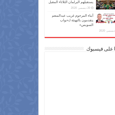
يستقبلهم البرلمان الثلاثاء المقبل
20 ديسمبر، 2020
أبناء المرحوم غريب عبدالمنعم
يتقدمون بالتهنئة لـ«نواب
السويس»
ا على فيسبوك