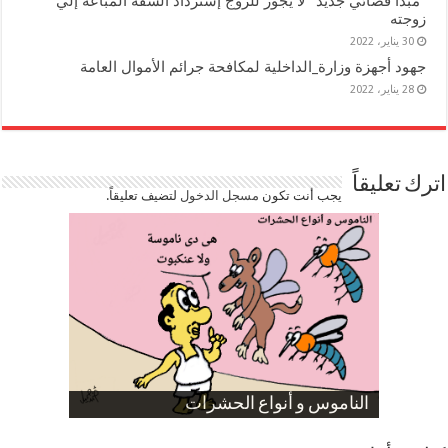
“مبدأ قضائي جديد” لا يجوز للزوج إسترداد الشقة المباعة إلي
زوجته
30 يناير، 2022
جهود أجهزة وزارة_الداخلية لمكافحة جرائم الأموال العامة
28 يناير، 2022
اترك تعليقاً
يجب أنت تكون
مسجل الدخول
لتضيف تعليقاً.
صورة كاركاتيرية
صورة كاركاتيرية
الناموس و أنواع الحشرات
الموظفين بعد ارتفاع الأسعار
ارتفاع نسبة الطلاق في مصر