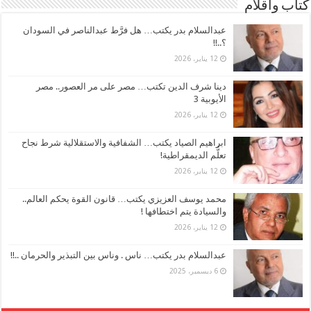
كتاب وأقلام
عبدالسلام بدر يكتب… هل فرَّط عبدالناصر في السودان
؟..!!
12 يناير، 2026
دينا شرف الدين تكتب… مصر على مر العصور.. مصر
الأيوبية 3
12 يناير، 2026
ابراهيم الصياد يكتب… الشفافية والاستقلالية شرط نجاح
تعلُّم الديمقراطية!
12 يناير، 2026
محمد يوسف العزيزي يكتب… قانون القوة يحكم العالم..
والسيادة يتم اختطافها !
12 يناير، 2026
عبدالسلام بدر يكتب… ناس . وناس بين التبذير والحرمان ..!!
6 ديسمبر، 2025