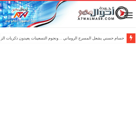
حسام حسني يشعل المسرح الروماني …ونجوم التسعينات يعيدون ذكريات الزم