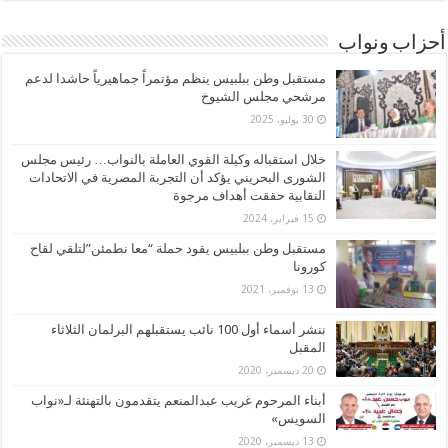
أحزاب ونواب
مستقبل وطن ببلبيس ينظم مؤتمراً جماهيرياً حاشدا لدعم
مرشحي مجلس الشيوخ
30 يوليو، 2025
خلال استقباله وكيلة القوي العاملة بالنواب… رئيس مجلس
الشورى البحريني يؤكد أن التجربة المصرية في الاتحادات
النقابية حققت أهداف مرجوة
15 فبراير، 2024
مستقبل وطن ببلبيس يقود حملة “معا نطمئن”لتلقي لقاح
كورونا
13 نوفمبر، 2021
ننشر أسماء أول 100 نائب يستقبلهم البرلمان الثلاثاء
المقبل
20 ديسمبر، 2020
أبناء المرحوم غريب عبدالمنعم يتقدمون بالتهنئة لـ«نواب
السويس»
13 ديسمبر، 2020