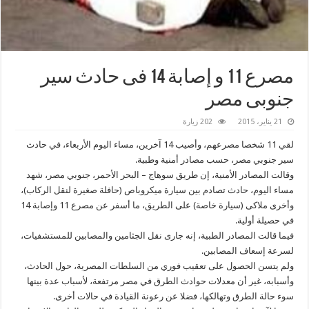
مصرع 11 و إصابة 14 فى حادث سير
جنوبى مصر
21 يناير، 2015
202 زيارة
لقي 11 شخصا مصرعهم، وأصيب 14 آخرين، مساء اليوم الأربعاء، في حادث
سير جنوبي مصر، حسب مصادر أمنية وطبية.
وقالت المصادر الأمنية، إن طريق سوهاج – البحر الأحمر، جنوبي مصر، شهد
مساء اليوم، حادث تصادم بين سيارة ميكروباص (حافلة صغيرة لنقل الركاب)،
وأخرى ملاكى (سيارة خاصة) على الطريق، ما أسفر عن مصرع 11 وإصابة 14
في حصيلة أولية.
فيما قالت المصادر الطبية، إنه جارى نقل الجثامين والمصابين للمستشفيات،
لسرعة إسعاف المصابين.
ولم يتسن الحصول على تعقيب فوري من السلطات المصرية، حول الحادث،
وأسبابه، غير أن معدلات حوادث الطرق في مصر مرتفعة، لأسباب عدة بينها
سوء حالة الطرق وتهالكها، فضلا عن رعونة القيادة في حالات أخرى.