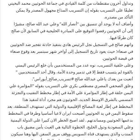
وتداول آخرون مقتطفات من كلمة القيادي في جماعة الحوثيين محمد البخيتي
تعليقًا على التسريب بقوله إن التسريب المذاع مجهول المصدر ولا يمكن
التأكد من مصدره.
وأضاف أنه لا يوجد أي تنسيق بين “أنصار الله” وعلي عبد الله صالح، مشيرًا
إلى أن الحوثيين رفضوا التوقيع على المبادرة الخليجية في السابق لأن صالح
كان طرفًا فيها.
واتهم صالح في التسجيل نجل الرئيس هادي بتنفيذ حادثة تفجير ضد الحوثيين
في صنعاء؛ حيث يعود تاريخ التسجيل إلى أواخر شهر سبتمبر بعد وقوع صنعاء
في قبضة الحوثيين.
وعلى خلفية التسريب، نوه عدد من المستخدمين بأن خلع الرئيس اليمني
بالقوة لم يتسبب فقط إلا في تدمير وحدة الأمة، وقال أحد المستخدمين ”
أتعبت من بعدك ياعلي عبدالله صالح #تسريب_صالح_أبوراس”.
وعلق الصحفي المصري مصطفى بكري على التسريب بقوله “المؤامرة علي
اليمن حلقة في إطار المؤامرة علي الأمة في إطار مخطط التفتيت والتجزئة
المسمي بالشرق الاوسط الجديد، الحوثيون هم مجرد أداة لتنفيذ هذا
المخطط في إطار لعبة المصالح الإقليمية والدولية التي تستهدف المنطقة، بعد
سقوط اليمن في يد الحوثيين أصبحت ايران لاعبا أساسيا وطرفا في المخطط
بدعمها الحوثيين ومساندتهم . لقد اصبح الخطر الان كبيرا علي الدولة اليمنية
وعلي السعودية ودول الخليج، الخطوة التالية هي العبث بأمن مضيق باب
المندب والذي يستهدف قناة السويس ووقف مرور السفن اليها وهنا سيكون