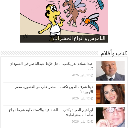
صورة كاركاتيرية
صورة كاركاتيرية
الناموس و أنواع الحشرات
الموظفين بعد ارتفاع الأسعار
ارتفاع نسبة الطلاق في مصر
كتاب وأقلام
عبدالسلام بدر يكتب… هل فرَّط عبدالناصر في السودان
؟..!!
12 يناير، 2026
دينا شرف الدين تكتب… مصر على مر العصور.. مصر
الأيوبية 3
12 يناير، 2026
ابراهيم الصياد يكتب… الشفافية والاستقلالية شرط نجاح
تعلُّم الديمقراطية!
12 يناير، 2026