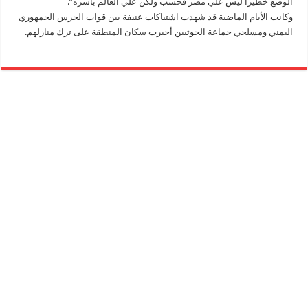
الوضع خطيرا ليس علي مصر فحسب ولكن علي العالم بأسره”.
وكانت الأيام الماضية قد شهدت اشتباكات عنيفة بين قوات الحرس الجمهوري
اليمني ومسلحي جماعة الحوثيين أجبرت سكان المنطقة على ترك منازلهم.