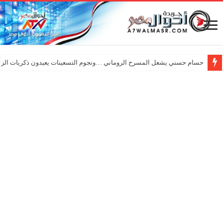
حسام حسني يشعل المسرح الروماني …ونجوم التسعينات يعيدون ذكريات الزم