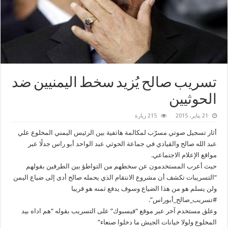
تسريب صالح يُزيد سخط اليمنيين ضد
الحوثيين
21 يناير، 2015
215 زيارة
أثار تسجيل صوتي مسرّب لمكالمة هاتفية بين الرئيس اليمني المخلوع علي
عبد الله صالح والقيادي في جماعة الحوثي عبد الواحد أبو راس جدلًا عبر
مواقع الإعلام الاجتماعي.
حيث أعرب المستخدمون عن سخطهم من التواطؤ بين الطرفين بقولهم
“التسريبات تكشف أن مشروع الانتقام الذي يحمله صالح أدى إلى ضياع اليمن
ولن يسلم هو من هذا الضياع وسوف يدفع ثمنه هو قريبا
‫#‏تسريب_صالح_أبوراس‬”.
وعلق مستخدم آخر عبر موقع “فيسبوك” على التسريب بقوله “هم اداه بيد
المخلوع ولولا خيانات الجيش ما دخلوا صنعاء”