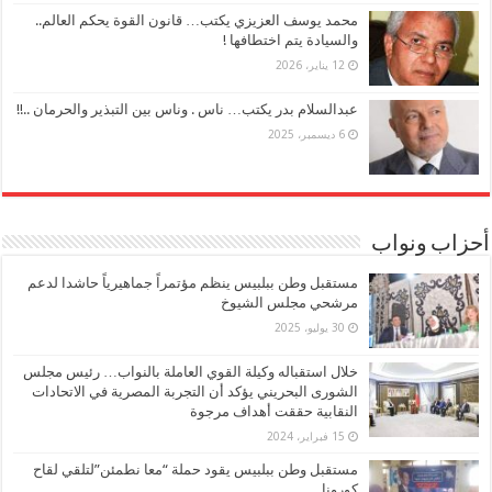
محمد يوسف العزيزي يكتب… قانون القوة يحكم العالم..
والسيادة يتم اختطافها !
12 يناير، 2026
عبدالسلام بدر يكتب… ناس . وناس بين التبذير والحرمان ..!!
6 ديسمبر، 2025
أحزاب ونواب
مستقبل وطن ببلبيس ينظم مؤتمراً جماهيرياً حاشدا لدعم
مرشحي مجلس الشيوخ
30 يوليو، 2025
خلال استقباله وكيلة القوي العاملة بالنواب… رئيس مجلس
الشورى البحريني يؤكد أن التجربة المصرية في الاتحادات
النقابية حققت أهداف مرجوة
15 فبراير، 2024
مستقبل وطن ببلبيس يقود حملة “معا نطمئن”لتلقي لقاح
كورونا