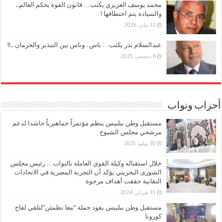
محمد يوسف العزيزي يكتب… قانون القوة يحكم العالم..
والسيادة يتم اختطافها !
12 يناير، 2026
عبدالسلام بدر يكتب… ناس . وناس بين التبذير والحرمان ..!!
6 ديسمبر، 2025
أحزاب ونواب
مستقبل وطن ببلبيس ينظم مؤتمراً جماهيرياً حاشدا لدعم
مرشحي مجلس الشيوخ
30 يوليو، 2025
خلال استقباله وكيلة القوي العاملة بالنواب… رئيس مجلس
الشورى البحريني يؤكد أن التجربة المصرية في الاتحادات
النقابية حققت أهداف مرجوة
15 فبراير، 2024
مستقبل وطن ببلبيس يقود حملة “معا نطمئن”لتلقي لقاح
كورونا