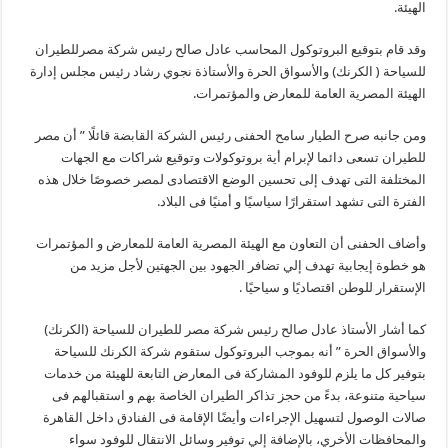
الهيئة.
وقد قام بتوقيع البروتوكول المحاسب عادل صالح رئيس شركة مصرللطيران
للسياحة ( الكرنك) والأسواق الحرة والأستاذة نجوي رشاد رئيس مجلس إدارة
الهيئة المصرية العامة للمعارض والمؤتمرات.
ومن جانبه صرح الطيار سامح الحفنى رئيس الشركة القابضة قائلًا ” أن مصر
للطيران تسعى دائما لإبرام أية بروتوكولات وتوقيع شراكات مع الجهات
المختلفة التى تهدف إلى تحسين الوضع الاقتصادى لمصر خصوصًا خلال هذه
الفترة التى تشهد استقرارًا سياسيًا و أمنيًا فى البلاد.
وأضاف الحفنى أن التعاون مع الهيئة المصرية العامة للمعارض و المؤتمرات
هو خطوة إيجابية تهدف إلي تضافر الجهود بين الجهتين لأجل مزيد من
الإستقرار للوطن اقتصاديًا و سياحيًا .
كما أشار الأستاذ عادل صالح رئيس شركة مصر للطيران للسياحة (الكرنك)
والأسواق الحرة ” أنه بموجب البروتوكول ستقوم شركة الكرنك للسياحة
بتوفير كل ما يلزم للوفود المشاركة فى المعارض التابعة للهيئة من خدمات
سياحية متنوعة، بدءً من حجز تذاكر الطيران الخاصة بهم و استقبالهم فى
صالات الوصول لتسهيل الإجراءات وأيضًا الإقامة فى الفنادق داخل القاهرة
والمحافظات الأخري، بالإضافة إلي توفير وسائل الانتقال للوفود سواء