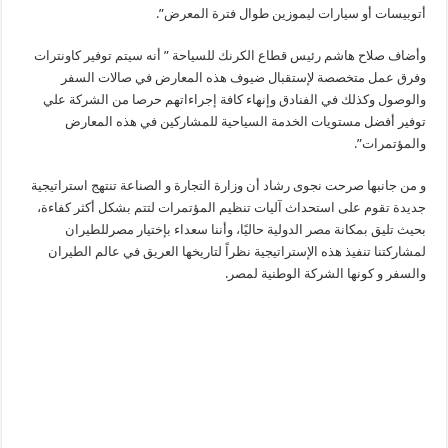
أتوبيسات أو سيارات ليموزين طوال فترة المعرض”.
وأضاف صلاح هاشم رئيس قطاع الكرنك للسياحة ” أنه سيتم توفير كاونترات
وفرق عمل متخصصة لإستقبال ضيوف هذه المعارض في صالات السفر
والوصول وكذلك في الفنادق وإنهاء كافة إجراءاتهم حرصا من الشركة علي
توفير أفضل مستويات الخدمة السياحية للمشاركين في هذه المعارض
والمؤتمرات”.
و من جانبها صرحت نجوى رشاد أن وزارة التجارة و الصناعة تنتهج استراتيجية
جديدة تقوم على استحداث آليات تنظيم المؤتمرات لتتم بشكل أكثر كفاءة،
بحيث تليق بمكانة مصر الدولية حاليًا، وأننا سعداء بإختيار مصرللطيران
لمشاركتنا تنفيذ هذه الإستراتيجية نظراً لتاريخها العريق في عالم الطيران
والسفر و كونها الشركة الوطنية لمصر.