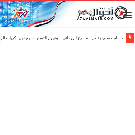
حسام حسني يشعل المسرح الروماني …ونجوم التسعينات يعيدون ذكريات الزم