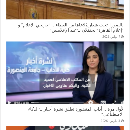
بالصور| تحت شعار 92عامًا من العطاء… “خريجي الإعلام” و
“إعلام القاهرة” يحتفلان بـ”عيد الإعلاميين”
7 يوليو، 2026
لأول مرة… أداب المنضورة تطلق نشرة أخبار بـ”الذكاء
الاصطناعي”
3 مارس، 2026