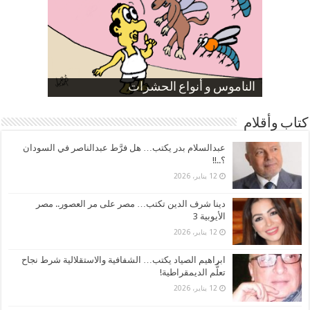
صورة كاركاتيرية
صورة كاركاتيرية
الناموس و أنواع الحشرات
الموظفين بعد ارتفاع الأسعار
ارتفاع نسبة الطلاق في مصر
كتاب وأقلام
عبدالسلام بدر يكتب… هل فرَّط عبدالناصر في السودان
؟..!!
12 يناير، 2026
دينا شرف الدين تكتب… مصر على مر العصور.. مصر
الأيوبية 3
12 يناير، 2026
ابراهيم الصياد يكتب… الشفافية والاستقلالية شرط نجاح
تعلُّم الديمقراطية!
12 يناير، 2026