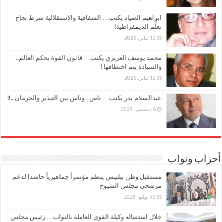
ابراهيم الصياد يكتب… الشفافية والاستقلالية شرط نجاح
تعلُّم الديمقراطية!
12 يناير، 2026
محمد يوسف العزيزي يكتب… قانون القوة يحكم العالم..
والسيادة يتم اختطافها !
12 يناير، 2026
عبدالسلام بدر يكتب… ناس . وناس بين التبذير والحرمان ..!!
6 ديسمبر، 2025
أحزاب ونواب
مستقبل وطن ببلبيس ينظم مؤتمراً جماهيرياً حاشدا لدعم
مرشحي مجلس الشيوخ
30 يوليو، 2025
خلال استقباله وكيلة القوي العاملة بالنواب… رئيس مجلس