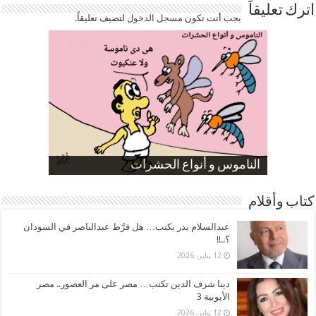
اترك تعليقاً
يجب أنت تكون
مسجل الدخول
لتضيف تعليقاً.
صورة كاركاتيرية
صورة كاركاتيرية
الناموس و أنواع الحشرات
الموظفين بعد ارتفاع الأسعار
ارتفاع نسبة الطلاق في مصر
كتاب وأقلام
عبدالسلام بدر يكتب… هل فرَّط عبدالناصر في السودان
؟..!!
12 يناير، 2026
دينا شرف الدين تكتب… مصر على مر العصور.. مصر
الأيوبية 3
12 يناير، 2026