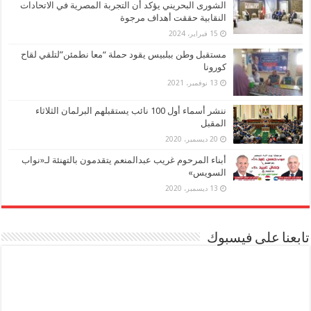
الشورى البحريني يؤكد أن التجربة المصرية في الاتحادات
النقابية حققت أهداف مرجوة
15 فبراير، 2024
مستقبل وطن ببلبيس يقود حملة “معا نطمئن”لتلقي لقاح
كورونا
13 نوفمبر، 2021
ننشر أسماء أول 100 نائب يستقبلهم البرلمان الثلاثاء
المقبل
20 ديسمبر، 2020
أبناء المرحوم غريب عبدالمنعم يتقدمون بالتهنئة لـ«نواب
السويس»
13 ديسمبر، 2020
تابعنا على فيسبوك