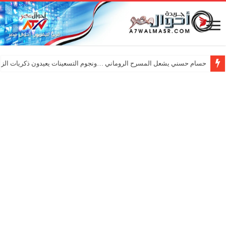
حسام حسني يشعل المسرح الروماني …ونجوم التسعينات يعيدون ذكريات الزم