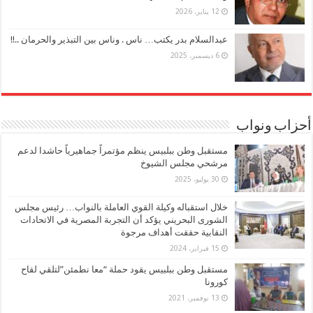
12 يناير، 2026
عبدالسلام بدر يكتب… ناس . وناس بين التبذير والحرمان ..!!
6 ديسمبر، 2025
أحزاب ونواب
مستقبل وطن ببلبيس ينظم مؤتمراً جماهيرياً حاشدا لدعم
مرشحي مجلس الشيوخ
30 يوليو، 2025
خلال استقباله وكيلة القوي العاملة بالنواب… رئيس مجلس
الشورى البحريني يؤكد أن التجربة المصرية في الاتحادات
النقابية حققت أهداف مرجوة
15 فبراير، 2024
مستقبل وطن ببلبيس يقود حملة “معا نطمئن”لتلقي لقاح
كورونا
13 نوفمبر، 2021