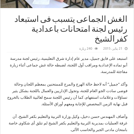
الغش الجماعى يتسبب فى استبعاد
رئيس لجنة امتحانات باعدادية
كفرالشيخ
21 يناير، 2015
240 زيارة
استبعد على فايق جميل، مدير عام إدارة شرق التعليمية، رئيس لجنة مدرسة
أبو تماده الإعدادية ومراقب أول اللجنة، لضبطه حالة غش جماعى أثناء زيارة
مفاجئة للمدرسة.
وأكد “جميل” أنه لاحظ حالة الهرج والمرج للممتحنين بمعظم اللجان وحالة
فوضى سادت الجو العام للجنة، وتجول الإداريين والعمال باللجنة بشكل يثير
تساؤلات وعلامات استفهام، كما أن رئيس اللجنة سمح لغالبية الطلاب بالخروج
قبل نهاية الزمن المخصص للإجابة ومعهم أوراق الأسئلة.
وأضاف المهندس حسن دخيل، وكيل وزارة التربية والتعليم بكفر الشيخ، أن
غرفة العمليات بمديرية التربية والتعليم بكفر الشيخ لم تتلق أى شكاوى خاصة
بامتحان مادتى الجبر والحاسب الآلى.