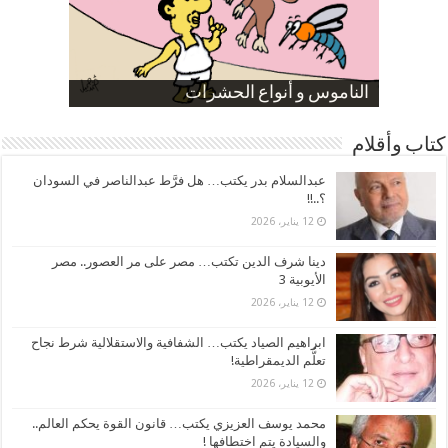
صورة كاركاتيرية
صورة كاركاتيرية
الناموس و أنواع الحشرات
الموظفين بعد ارتفاع الأسعار
ارتفاع نسبة الطلاق في مصر
كتاب وأقلام
عبدالسلام بدر يكتب… هل فرَّط عبدالناصر في السودان
؟..!!
12 يناير، 2026
دينا شرف الدين تكتب… مصر على مر العصور.. مصر
الأيوبية 3
12 يناير، 2026
ابراهيم الصياد يكتب… الشفافية والاستقلالية شرط نجاح
تعلُّم الديمقراطية!
12 يناير، 2026
محمد يوسف العزيزي يكتب… قانون القوة يحكم العالم..
والسيادة يتم اختطافها !