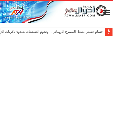
حسام حسني يشعل المسرح الروماني …ونجوم التسعينات يعيدون ذكريات الزم