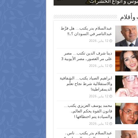
 كاركاتيرية
 كاركاتيرية
موس و أنواع الحشرات
ظفين بعد ارتفاع الأسعار
اع نسبة الطلاق في مصر
وأقلام
عبدالسلام بدر يكتب… هل فرَّط
عبدالناصر في السودان ؟..!!
12 يناير، 2026
دينا شرف الدين تكتب… مصر
على مر العصور.. مصر الأيوبية 3
12 يناير، 2026
ابراهيم الصياد يكتب… الشفافية
والاستقلالية شرط نجاح تعلُّم
الديمقراطية!
12 يناير، 2026
محمد يوسف العزيزي يكتب…
قانون القوة يحكم العالم..
والسيادة يتم اختطافها !
12 يناير، 2026
عبدالسلام بدر يكتب… ناس .