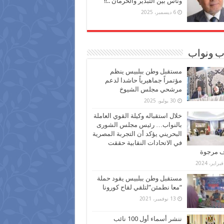
وناس بين التبذير والحرمان ..!!
6 ديسمبر، 2025
ب ونواب
مستقبل وطن ببلبيس ينظم
مؤتمراً جماهيرياً حاشدا لدعم
مرشحي مجلس الشيوخ
30 يوليو، 2025
خلال استقباله وكيلة القوي العاملة
بالنواب… رئيس مجلس الشورى
البحريني يؤكد أن التجربة المصرية
في الاتحادات النقابية حققت
ف مرجوة
مستقبل وطن ببلبيس يقود حملة
“معا نطمئن”لتلقي لقاح كورونا
13 نوفمبر، 2021
ننشر أسماء أول 100 نائب