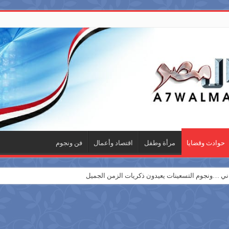
حوادث وقضايا
مرأة وطفل
اقتصاد وأعمال
فن ونجوم
 …ونجوم التسعينات يعيدون ذكريات الزمن الجميل