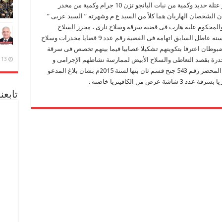
وبحوزتهما عدد 2 طلقة خرطوش ومقص حديدى و عتلة حديد وكمية من نبات البانجو تزن 10 جرام وكمية من مخدر
2 قرص مخدر وقررا أن الشخصان الهاربان هما كلاً من السيد ع م وشهرته ” السيد عربى ”
والمحكوم عليه هارب فى قضية سرقة وسلاح نارى ، محرز السلاح
النارى و ناجى ب ع وشهرته ” ناجى النجاحى ” 24 سنه عاطل السابق اتهامه فى القضية رقم عدد 9 قضايا مخدرات وسلاح
مضبوطان اعترفا بتكوينهم تشكيلا عصابيا فيما بينهم تخصص فى سرقة
مخدرة بقصد التعاطى والسلاح الأبيض لممارسة نشاطهم الإجرامى و
13 ديسمبر، 2020
بتطوير مناقشة المتهمان أعترفا بإرتكابهما واقعة المحضر رقم 543 جنح قسم ثان بنها لسنة 2015م بشان بلاغ المدعو
تابعن