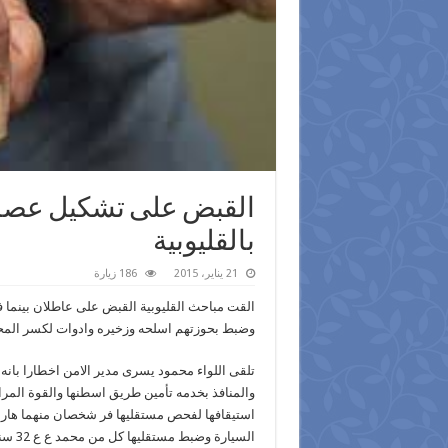
القبض على تشكيل عصاب
بالقليوبية
21 يناير، 2015
186 زيارة
القت مباحث القليوبية القبض على عاطلان بينما فرا
وضبط بحوزتهم اسلحه وزخيره وادوات لكسر المحا
تلقى اللواء محمود يسرى مدير الامن اخطارا بانه 
استيقافها لفحص مستقليها فر شخصان منهما ها