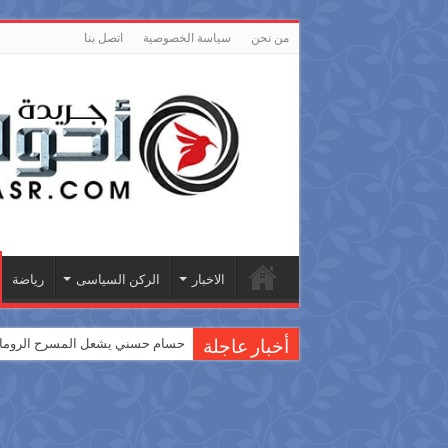
من نحن
سياسة الخصوصية
اتصل بنا
الاخبار
الركن السياسى
رياضة
حسام حسني يشعل المسرح الروماني
أخبار عاجلة