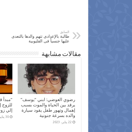
السابق
طالبة بالإعدادى تتهم والدها بالتعدى
عليها جنسياً فى القليوبية
مقالات مشابهة
رضوي العوضي: ابني “يوسف”
“مبدأ ق
يرقد بين الحياة والموت بسبب
للزوج إ
إهمال وتهور طفل يقود سيارة
إلي زو
والده بسرعة جنونية
30 يناير، 2022
22 يناير، 2023