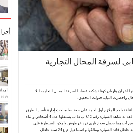
أحزا
ى لسرقة المحال التجارية
أهدا
 اخران هاربان كونا تشكيلا عصابيا لسرقة المحال التجاريه ليلا
15 فبراير، 2024
ل واخطرت النيابة فتولت التحقيق .
اثناء تواجد الملازم أول احمد على – ضابط مباحث إدارة تأمين الطرق
والمنافذ بخدمه تأمين طريق اسطنها والقوة المرافقة له شاهد السيارة رقم 812 ب ط ب يستقلها عدد 4 أشخاص واثناء
ربين أحدهما يحمل سلاح نارى فرد خرطوش وأمكن السيطرة على
السيارة وضبط مستقليها كل من محمد ع ع 32 سنه عاطل قائد السيارة ومالكها و اسماعيل م ع 24 سنه عاطل