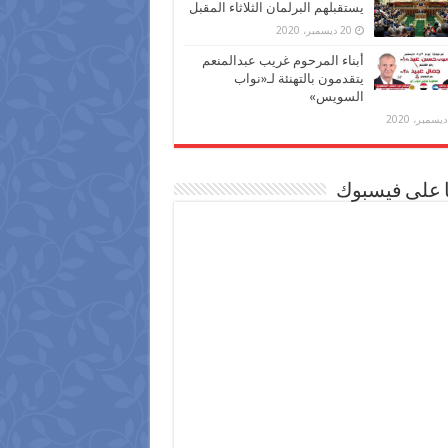
يستقبلهم البرلمان الثلاثاء المقبل
20 ديسمبر، 2020
أبناء المرحوم غريب عبدالمنعم
يتقدمون بالتهنئة لـ«نواب
السويس»
ا على فيسبوك