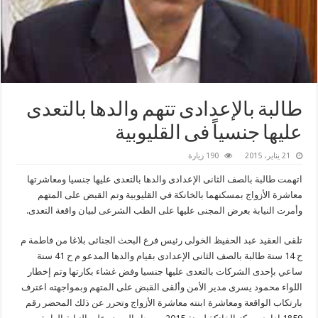
طالبة بالإعدادى تتهم والدها بالتعدى
عليها جنسياً فى القليوبية
21 يناير، 2015
190 زيارة
اتهمت طالبة بالصف الثانى الإعدادى والدها بالتعدى عليها جنسيا ومعاشرتها
معاشرة الأزواج بمسكنهما بالخانكة في القليوبية وتم القبض على المتهم
وأمرت النيابة بعرض المجنى عليها على الطب الشرعى لبيان واقعة التعدى.
تلقى العقيد عبد الحفيظ الخولى رئيس فرع البحث الجنائى بلاغا من فاطمة م
ح 14 سنة طالبة بالصف الثانى الإعدادى بقيام والدها المدعو م ح 41 سنة
ساعي بإحدى الشركات بالتعدى عليها جنسيا وفض غشاء بكارتها وتم إخطار
اللواء محمود يسرى مدير الأمن وألقى القبض على المتهم وبمواجهته اعترف
بارتكاب الواقعة ومعاشرة ابنته معاشرة الأزواج وتحرر عن ذلك المحضر رقم