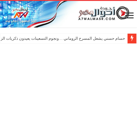
حسام حسني يشعل المسرح الروماني …ونجوم التسعينات يعيدون ذكريات الزم