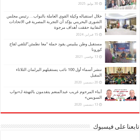
30 يوليو، 2025
خلال استقباله وكيلة القوي العاملة بالنواب… رئيس مجلس
الشورى البحريني يؤكد أن التجربة المصرية في الاتحادات
النقابية حققت أهداف مرجوة
15 فبراير، 2024
مستقبل وطن ببلبيس يقود حملة “معا نطمئن”لتلقي لقاح
كورونا
13 نوفمبر، 2021
ننشر أسماء أول 100 نائب يستقبلهم البرلمان الثلاثاء
المقبل
20 ديسمبر، 2020
أبناء المرحوم غريب عبدالمنعم يتقدمون بالتهنئة لـ«نواب
السويس»
13 ديسمبر، 2020
تابعنا على فيسبوك