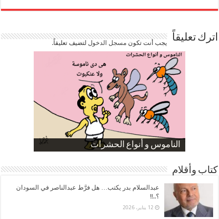
اترك تعليقاً
يجب أنت تكون
مسجل الدخول
لتضيف تعليقاً.
صورة كاركاتيرية
صورة كاركاتيرية
الناموس و أنواع الحشرات
الموظفين بعد ارتفاع الأسعار
ارتفاع نسبة الطلاق في مصر
كتاب وأقلام
عبدالسلام بدر يكتب… هل فرَّط عبدالناصر في السودان
؟..!!
12 يناير، 2026