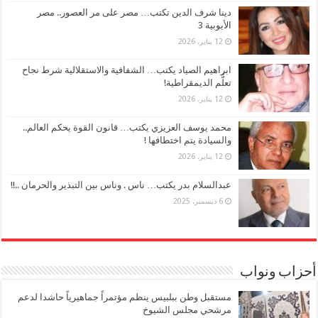
دينا شرف الدين تكتب… مصر على مر العصور.. مصر
الأيوبية 3
12 يناير، 2026
ابراهيم الصياد يكتب… الشفافية والاستقلالية شرط نجاح
تعلُّم الديمقراطية!
12 يناير، 2026
محمد يوسف العزيزي يكتب… قانون القوة يحكم العالم..
والسيادة يتم اختطافها !
12 يناير، 2026
عبدالسلام بدر يكتب… ناس . وناس بين التبذير والحرمان ..!!
6 ديسمبر، 2025
أحزاب ونواب
مستقبل وطن ببلبيس ينظم مؤتمراً جماهيرياً حاشدا لدعم
مرشحي مجلس الشيوخ