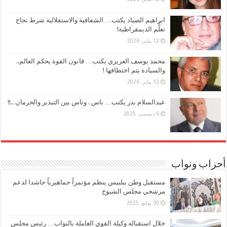
ابراهيم الصياد يكتب… الشفافية والاستقلالية شرط نجاح
تعلُّم الديمقراطية!
12 يناير، 2026
محمد يوسف العزيزي يكتب… قانون القوة يحكم العالم..
والسيادة يتم اختطافها !
12 يناير، 2026
عبدالسلام بدر يكتب… ناس . وناس بين التبذير والحرمان ..!!
6 ديسمبر، 2025
أحزاب ونواب
مستقبل وطن ببلبيس ينظم مؤتمراً جماهيرياً حاشدا لدعم
مرشحي مجلس الشيوخ
30 يوليو، 2025
خلال استقباله وكيلة القوي العاملة بالنواب… رئيس مجلس