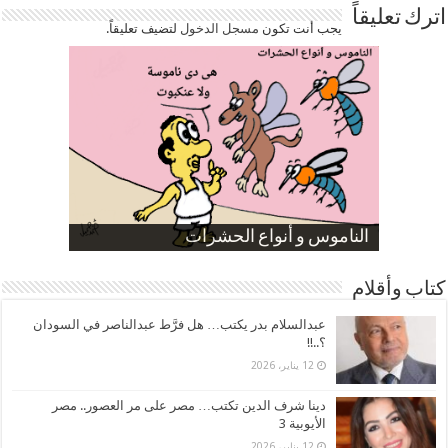
اترك تعليقاً
يجب أنت تكون
مسجل الدخول
لتضيف تعليقاً.
صورة كاركاتيرية
صورة كاركاتيرية
الناموس و أنواع الحشرات
الموظفين بعد ارتفاع الأسعار
ارتفاع نسبة الطلاق في مصر
كتاب وأقلام
عبدالسلام بدر يكتب… هل فرَّط عبدالناصر في السودان
؟..!!
12 يناير، 2026
دينا شرف الدين تكتب… مصر على مر العصور.. مصر
الأيوبية 3
12 يناير، 2026