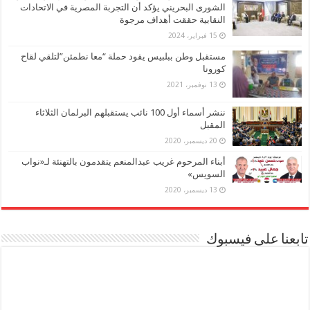
الشورى البحريني يؤكد أن التجربة المصرية في الاتحادات
النقابية حققت أهداف مرجوة
15 فبراير، 2024
مستقبل وطن ببلبيس يقود حملة “معا نطمئن”لتلقي لقاح
كورونا
13 نوفمبر، 2021
ننشر أسماء أول 100 نائب يستقبلهم البرلمان الثلاثاء
المقبل
20 ديسمبر، 2020
أبناء المرحوم غريب عبدالمنعم يتقدمون بالتهنئة لـ«نواب
السويس»
13 ديسمبر، 2020
تابعنا على فيسبوك