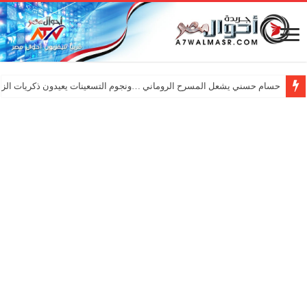
حسام حسني يشعل المسرح الروماني …ونجوم التسعينات يعيدون ذكريات الزم