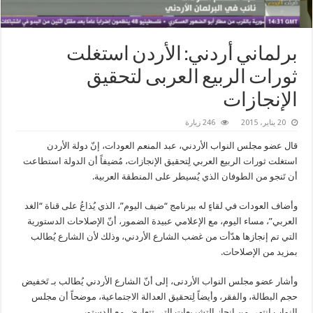
برلماني أردني: الأردن استغلت
ثورات الربيع العربى لتحقيق
الإنجازات
20 يناير، 2015
246 زيارة
قال عضو مجلس النواب الأردني، عبد المنعم العودات، إنّ دولة الأردن
استغلت ثورات الربيع العربي لِتحقيق الإنجازات، مُضيفاً أن الدولة استطاعت
أن تَنجو من الطوفان الذي يُسيطر على المنطقة العربية.
وأضاف العودات في لقاءٍ له ببرنامج “ضيف اليوم”، الذي يُذاعُ على قناة “الغد
العربي”، مساء اليوم، مع الإعلامي عبيدة الضمور، أنّ الإصلاحات الدستورية
التي تم إنجازها هدّأت من غضب الشارع الأردني، وذلك لأن الشارع يُطالب
بمزيد من الإصلاحات.
وأشار عضو مجلس النواب الأردنى، إلى أنّ الشارع الأردني يُطالب بـ تَخفيض
حجم البطالة، والفقر، وأيضاً لِتحقيق العدالة الاجتماعية، موضحاً أن مجلس
النواب انتهى من إنجاز التشريعات التي تتعارض مع الدستور.