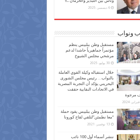
وناس بين التبذير والحرمان ..!!
6 ديسمبر، 2025
ب ونواب
مستقبل وطن ببلبيس ينظم
مؤتمراً جماهيرياً حاشدا لدعم
مرشحي مجلس الشيوخ
30 يوليو، 2025
خلال استقباله وكيلة القوي العاملة
بالنواب… رئيس مجلس الشورى
البحريني يؤكد أن التجربة المصرية
في الاتحادات النقابية حققت
ف مرجوة
مستقبل وطن ببلبيس يقود حملة
“معا نطمئن”لتلقي لقاح كورونا
13 نوفمبر، 2021
ننشر أسماء أول 100 نائب