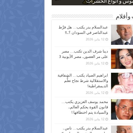
 كاركاتيرية
 كاركاتيرية
موس و أنواع الحشرات
ظفين بعد ارتفاع الأسعار
اع نسبة الطلاق في مصر
وأقلام
عبدالسلام بدر يكتب… هل فرَّط
عبدالناصر في السودان ؟..!!
12 يناير، 2026
دينا شرف الدين تكتب… مصر
على مر العصور.. مصر الأيوبية 3
12 يناير، 2026
ابراهيم الصياد يكتب… الشفافية
والاستقلالية شرط نجاح تعلُّم
الديمقراطية!
12 يناير، 2026
محمد يوسف العزيزي يكتب…
قانون القوة يحكم العالم..
والسيادة يتم اختطافها !
12 يناير، 2026
عبدالسلام بدر يكتب… ناس .