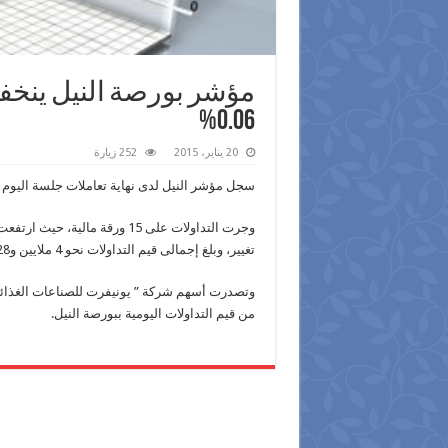
مؤشر بورصة النيل ينخفض
0.06%
20 يناير، 2015
252 زيارة
سجل مؤشر النيل لدى نهاية تعاملات جلسة اليوم انخفاضا بمقدار 0.06% مغلقا
تغيير، وبلغ إجمالى قيم التداولات نحو 4 ملايين و228 ألف جنيه بحجم تداولات بلغ نحو 3 ملايين و107 آلاف سهم.
من قيم التداولات اليومية ببورصة النيل.