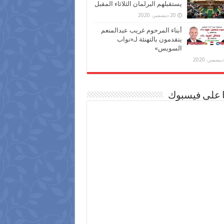
يستقبلهم البرلمان الثلاثاء المقبل
20 ديسمبر، 2020
أبناء المرحوم غريب عبدالمنعم
يتقدمون بالتهنئة لـ«نواب
السويس»
ا على فيسبوك