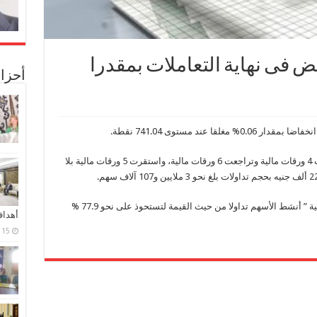
 فى نهاية التعاملات بمقدرا
أحزا
 عند مستوى 741.04 نقطة.
وجرت التداولات على 15 ورقة مالية، حيث ارتفعت 4 ورقات مالية وتراجعت 6 ورقات مالية، واستقرت 5 ورقات مالية بلا
وتصدرت أسهم شركة ” يونيفرت للصناعات الغذائية ” أنشط الأسهم تداولا من حيث القيمة لتستحوذ على نحو 77.9 %
أهدا
15 فبراير، 2024