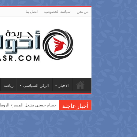
من نحن
سياسة الخصوصية
اتصل بنا
الاخبار
الركن السياسى
رياضة
حسام حسني يشعل المسرح الروماني
أخبار عاجلة