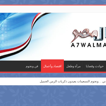
حوادث وقضايا
مرأة وطفل
اقتصاد وأعمال
فن ونجوم
 …ونجوم التسعينات يعيدون ذكريات الزمن الجميل