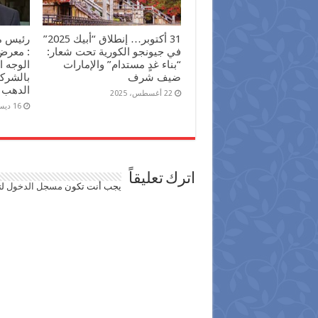
31 أكتوبر… إنطلاق “أبيك 2025”
رئيس م
في جيونجو الكورية تحت شعار:
“بناء غدٍ مستدام” والإمارات
الوجه 
ضيف شرف
بالشرك
الدهب
22 أغسطس، 2025
16 ديسمبر، 2024
اترك تعليقاً
يجب أنت تكون
مسجل الدخول
لت